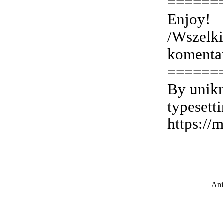
======
Enjoy!
/Wszelki
komenta
======
By unik
typesett
https://
Ani