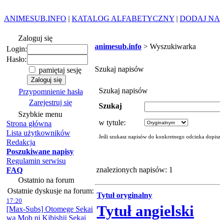
ANIMESUB.INFO
|
KATALOG ALFABETYCZNY
|
DODAJ NA
Zaloguj się
animesub.info
> Wyszukiwarka
Login:
Hasło:
Szukaj napisów
pamiętaj sesję
Szukaj napisów
Przypomnienie hasła
Zarejestruj się
Szukaj
Szybkie menu
w tytule:
Strona główna
Lista użytkowników
Jeśli szukasz napisów do konkretnego odcinka dopis
Redakcja
Poszukiwane napisy
Regulamin serwisu
znalezionych napisów: 1
FAQ
Ostatnio na forum
Ostatnie dyskusje na forum:
Tytuł oryginalny
17:20
Tytuł angielski
[Max-Subs] Otomege Sekai
wa Mob ni Kibishii Sekai