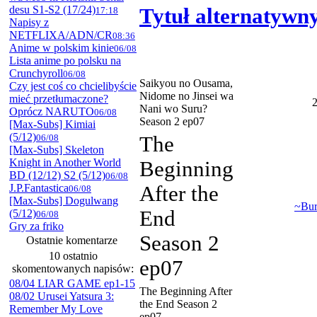
desu S1-S2 (17/24)
Tytuł alternatywn
17:18
Napisy z
NETFLIXA/ADN/CR
08:36
Anime w polskim kinie
06/08
Lista anime po polsku na
Crunchyroll
06/08
Saikyou no Ousama,
Czy jest coś co chcielibyście
Nidome no Jinsei wa
mieć przetłumaczone?
2
Nani wo Suru?
Oprócz NARUTO
06/08
Season 2 ep07
[Max-Subs] Kimiai
(5/12)
06/08
The
[Max-Subs] Skeleton
Knight in Another World
Beginning
BD (12/12) S2 (5/12)
06/08
J.P.Fantastica
After the
06/08
[Max-Subs] Dogulwang
~Bu
End
(5/12)
06/08
Gry za friko
Season 2
Ostatnie komentarze
10 ostatnio
ep07
skomentowanych napisów:
08/04 LIAR GAME ep1-15
The Beginning After
08/02 Urusei Yatsura 3:
the End Season 2
Remember My Love
ep07