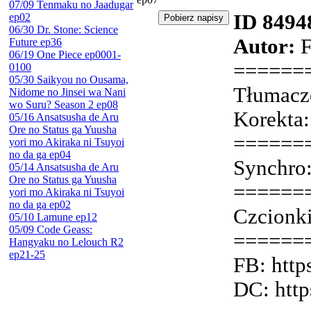
07/09 Tenmaku no Jaadugar
ID 8494
ep02
06/30 Dr. Stone: Science
Autor:
F
Future ep36
06/19 One Piece ep0001-
======
0100
05/30 Saikyou no Ousama,
Tłumacz
Nidome no Jinsei wa Nani
wo Suru? Season 2 ep08
Korekta:
05/16 Ansatsusha de Aru
Ore no Status ga Yuusha
======
yori mo Akiraka ni Tsuyoi
no da ga ep04
Synchro:
05/14 Ansatsusha de Aru
Ore no Status ga Yuusha
======
yori mo Akiraka ni Tsuyoi
no da ga ep02
Czcionki
05/10 Lamune ep12
05/09 Code Geass:
======
Hangyaku no Lelouch R2
ep21-25
FB: http
DC: http