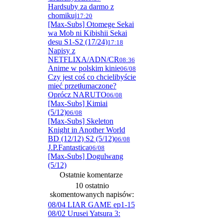
Hardsuby za darmo z
chomikuj
17:20
[Max-Subs] Otomege Sekai
wa Mob ni Kibishii Sekai
desu S1-S2 (17/24)
17:18
Napisy z
NETFLIXA/ADN/CR
08:36
Anime w polskim kinie
06/08
Czy jest coś co chcielibyście
mieć przetłumaczone?
Oprócz NARUTO
06/08
[Max-Subs] Kimiai
(5/12)
06/08
[Max-Subs] Skeleton
Knight in Another World
BD (12/12) S2 (5/12)
06/08
J.P.Fantastica
06/08
[Max-Subs] Dogulwang
(5/12)
Ostatnie komentarze
10 ostatnio
skomentowanych napisów:
08/04 LIAR GAME ep1-15
08/02 Urusei Yatsura 3: