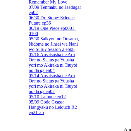
Remember My Love
07/09 Tenmaku no Jaadugar
ep02
06/30 Dr. Stone: Science
Future ep36
06/19 One Piece ep0001-
0100
05/30 Saikyou no Ousama,
Nidome no Jinsei wa Nani
wo Suru? Season 2 ep08
05/16 Ansatsusha de Aru
Ore no Status ga Yuusha
yori mo Akiraka ni Tsuyoi
no da ga ep04
05/14 Ansatsusha de Aru
Ore no Status ga Yuusha
yori mo Akiraka ni Tsuyoi
no da ga ep02
05/10 Lamune ep12
05/09 Code Geass:
Hangyaku no Lelouch R2
ep21-25
Ani