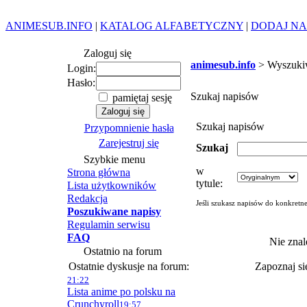
ANIMESUB.INFO
|
KATALOG ALFABETYCZNY
|
DODAJ NA
Zaloguj się
animesub.info
> Wyszuki
Login:
Hasło:
Szukaj napisów
pamiętaj sesję
Szukaj napisów
Przypomnienie hasła
Zarejestruj się
Szukaj
Szybkie menu
w
Strona główna
tytule:
Lista użytkowników
Redakcja
Jeśli szukasz napisów do konkretn
Poszukiwane napisy
Regulamin serwisu
FAQ
Nie znal
Ostatnio na forum
Ostatnie dyskusje na forum:
Zapoznaj s
21:22
Lista anime po polsku na
Crunchyroll
19:57