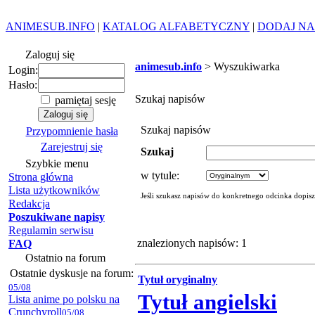
ANIMESUB.INFO
|
KATALOG ALFABETYCZNY
|
DODAJ NA
Zaloguj się
animesub.info
> Wyszukiwarka
Login:
Hasło:
Szukaj napisów
pamiętaj sesję
Szukaj napisów
Przypomnienie hasła
Zarejestruj się
Szukaj
Szybkie menu
w tytule:
Strona główna
Lista użytkowników
Jeśli szukasz napisów do konkretnego odcinka dopis
Redakcja
Poszukiwane napisy
Regulamin serwisu
znalezionych napisów: 1
FAQ
Ostatnio na forum
Ostatnie dyskusje na forum:
Tytuł oryginalny
05/08
Tytuł angielski
Lista anime po polsku na
Crunchyroll
05/08