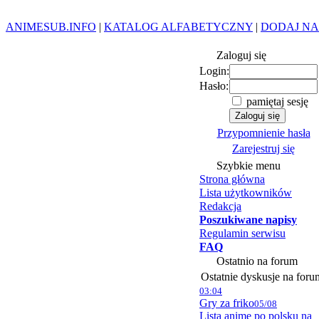
ANIMESUB.INFO
|
KATALOG ALFABETYCZNY
|
DODAJ NA
Zaloguj się
Login:
Hasło:
pamiętaj sesję
Przypomnienie hasła
Zarejestruj się
Szybkie menu
Strona główna
Lista użytkowników
Redakcja
Poszukiwane napisy
Regulamin serwisu
FAQ
Ostatnio na forum
Ostatnie dyskusje na foru
03:04
Gry za friko
05/08
Lista anime po polsku na