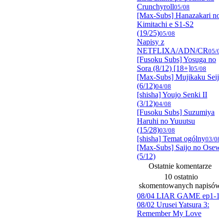
Crunchyroll
05/08
[Max-Subs] Hanazakari n
Kimitachi e S1-S2
(19/25)
05/08
Napisy z
NETFLIXA/ADN/CR
05/
[Fusoku Subs] Yosuga no
Sora (8/12) [18+]
05/08
[Max-Subs] Mujikaku Sei
(6/12)
04/08
[shisha] Youjo Senki II
(3/12)
04/08
[Fusoku Subs] Suzumiya
Haruhi no Yuuutsu
(15/28)
03/08
[shisha] Temat ogólny
03/0
[Max-Subs] Saijo no Ose
(5/12)
Ostatnie komentarze
10 ostatnio
skomentowanych napisó
08/04 LIAR GAME ep1-
08/02 Urusei Yatsura 3:
Remember My Love