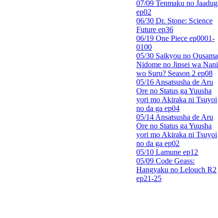
07/09 Tenmaku no Jaadug
ep02
06/30 Dr. Stone: Science
Future ep36
06/19 One Piece ep0001-
0100
05/30 Saikyou no Ousama
Nidome no Jinsei wa Nani
wo Suru? Season 2 ep08
05/16 Ansatsusha de Aru
Ore no Status ga Yuusha
yori mo Akiraka ni Tsuyoi
no da ga ep04
05/14 Ansatsusha de Aru
Ore no Status ga Yuusha
yori mo Akiraka ni Tsuyoi
no da ga ep02
05/10 Lamune ep12
05/09 Code Geass:
Hangyaku no Lelouch R2
ep21-25