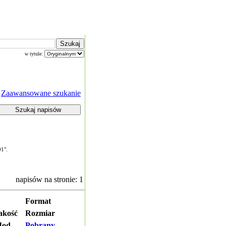
w tytule:
Zaawansowane szukanie
01".
napisów na stronie: 1
Format
akość
Rozmiar
od.
Pobrany