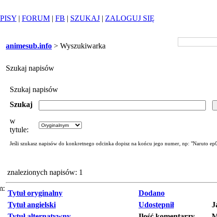
PISY
|
FORUM
|
FB
|
SZUKAJ
|
ZALOGUJ SIĘ
animesub.info
> Wyszukiwarka
Szukaj napisów
Szukaj napisów
Szukaj
w
tytule:
Jeśli szukasz napisów do konkretnego odcinka dopisz na końcu jego numer, np: "Naruto ep
znalezionych napisów: 1
m:
Tytuł oryginalny
Dodano
Tytuł angielski
Udostępnił
J
Tytuł alternatywny
Ilość komentarzy
M