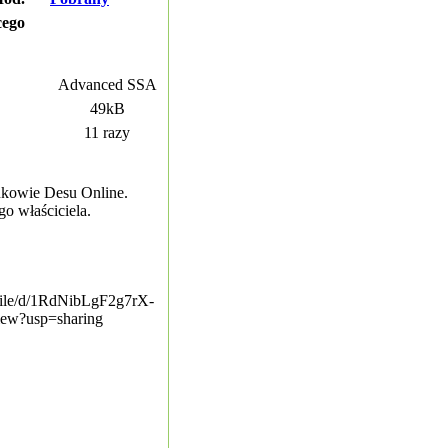
cego
Advanced SSA
49kB
11 razy
nkowie Desu Online.
o właściciela.
/file/d/1RdNibLgF2g7rX-
ew?usp=sharing