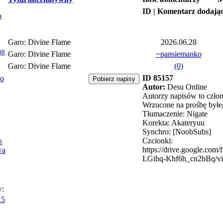
ID | Komentarz dodają
o
Garo: Divine Flame
2026.06.28
08
Garo: Divine Flame
~pansiemanko
Garo: Divine Flame
(0)
ID 85157
jo
Autor:
Desu Online
Autorzy napisów to czło
Wrzucone na prośbę byłeg
Tłumaczenie: Nigate
Korekta: Akateryuu
Synchro: [NoobSubs]
Czcionki:
8
https://drive.google.com
wa
LGihq-Khf6h_cn2bBq/vi
w:
15