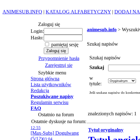
ANIMESUB.INFO
|
KATALOG ALFABETYCZNY
|
DODAJ NA
Zaloguj się
animesub.info
> Wyszuki
Login:
Hasło:
Szukaj napisów
pamiętaj sesję
Szukaj napisów
Przypomnienie hasła
Zarejestruj się
Szukaj
Szybkie menu
w
Strona główna
tytule:
Lista użytkowników
Redakcja
Jeśli szukasz napisów do konkretn
Poszukiwane napisy
Regulamin serwisu
FAQ
znalezionych napisów: 1
Ostatnio na forum
Ostatnie dyskusje na forum:
12:55
Tytuł oryginalny
[Max-Subs] Dogulwang
(5/12)
03:04