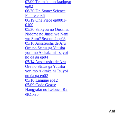
07/09 Tenmaku no Jaadugar
ep02
06/30 Dr. Stone: Science
Future ep36
06/19 One Piece ep0001-
0100
05/30 Saikyou no Ousama,
Nidome no Jinsei wa Nani
wo Suru? Season 2 ep08
05/16 Ansatsusha de Aru
Ore no Status ga Yuusha
yori mo Akiraka ni Tsuyoi
no da ga ep04
05/14 Ansatsusha de Aru
Ore no Status ga Yuusha
yori mo Akiraka ni Tsuyoi
no da ga ep02
05/10 Lamune ep12
05/09 Code Geass:
Hangyaku no Lelouch R2
ep21-25
Ani