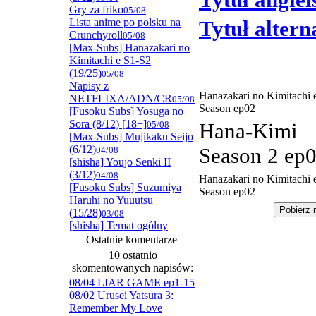
Tytuł angiel
Gry za friko
05/08
Lista anime po polsku na
Tytuł alter
Crunchyroll
05/08
[Max-Subs] Hanazakari no
Kimitachi e S1-S2
(19/25)
05/08
Napisy z
Hanazakari no Kimitachi 
NETFLIXA/ADN/CR
05/08
Season ep02
[Fusoku Subs] Yosuga no
Sora (8/12) [18+]
05/08
Hana-Kimi
[Max-Subs] Mujikaku Seijo
(6/12)
Season 2 ep
04/08
[shisha] Youjo Senki II
(3/12)
04/08
Hanazakari no Kimitachi 
[Fusoku Subs] Suzumiya
Season ep02
Haruhi no Yuuutsu
(15/28)
03/08
[shisha] Temat ogólny
Ostatnie komentarze
10 ostatnio
skomentowanych napisów:
08/04 LIAR GAME ep1-15
08/02 Urusei Yatsura 3:
Remember My Love