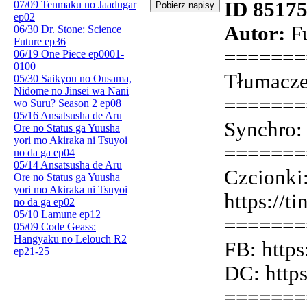
ID 8517
07/09 Tenmaku no Jaadugar
ep02
Autor:
Fu
06/30 Dr. Stone: Science
Future ep36
=======
06/19 One Piece ep0001-
0100
Tłumaczen
05/30 Saikyou no Ousama,
Nidome no Jinsei wa Nani
=======
wo Suru? Season 2 ep08
05/16 Ansatsusha de Aru
Synchro
Ore no Status ga Yuusha
yori mo Akiraka ni Tsuyoi
=======
no da ga ep04
05/14 Ansatsusha de Aru
Czcionki
Ore no Status ga Yuusha
yori mo Akiraka ni Tsuyoi
https://
no da ga ep02
05/10 Lamune ep12
=======
05/09 Code Geass:
Hangyaku no Lelouch R2
FB: http
ep21-25
DC: http
=======