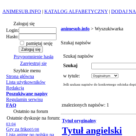
ANIMESUB.INFO
|
KATALOG ALFABETYCZNY
|
DODAJ NA
Zaloguj się
animesub.info
> Wyszukiwarka
Login:
Hasło:
Szukaj napisów
pamiętaj sesję
Szukaj napisów
Przypomnienie hasła
Zarejestruj się
Szukaj
Szybkie menu
w tytule:
Strona główna
Lista użytkowników
Jeśli szukasz napisów do konkretnego odcinka dopi
Redakcja
Poszukiwane napisy
Regulamin serwisu
znalezionych napisów: 1
FAQ
Ostatnio na forum
Ostatnie dyskusje na forum:
Tytuł oryginalny
03:04
Tytuł angielski
Gry za friko
05/08
Lista anime po polsku na