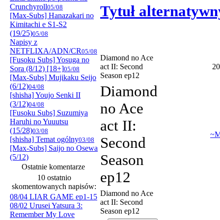
Crunchyroll
Tytuł alternatywn
05/08
[Max-Subs] Hanazakari no
Kimitachi e S1-S2
(19/25)
05/08
Napisy z
NETFLIXA/ADN/CR
05/08
Diamond no Ace
[Fusoku Subs] Yosuga no
act II: Second
20
Sora (8/12) [18+]
05/08
Season ep12
[Max-Subs] Mujikaku Seijo
(6/12)
04/08
Diamond
[shisha] Youjo Senki II
(3/12)
no Ace
04/08
[Fusoku Subs] Suzumiya
Haruhi no Yuuutsu
act II:
(15/28)
03/08
~M
Second
[shisha] Temat ogólny
03/08
[Max-Subs] Saijo no Osewa
Season
(5/12)
Ostatnie komentarze
ep12
10 ostatnio
skomentowanych napisów:
Diamond no Ace
08/04 LIAR GAME ep1-15
act II: Second
08/02 Urusei Yatsura 3:
Season ep12
Remember My Love