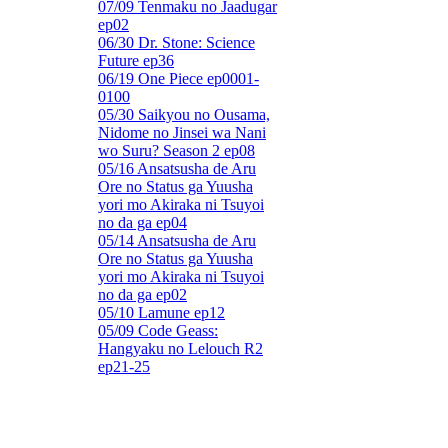
07/09 Tenmaku no Jaadugar
ep02
06/30 Dr. Stone: Science
Future ep36
06/19 One Piece ep0001-
0100
05/30 Saikyou no Ousama,
Nidome no Jinsei wa Nani
wo Suru? Season 2 ep08
05/16 Ansatsusha de Aru
Ore no Status ga Yuusha
yori mo Akiraka ni Tsuyoi
no da ga ep04
05/14 Ansatsusha de Aru
Ore no Status ga Yuusha
yori mo Akiraka ni Tsuyoi
no da ga ep02
05/10 Lamune ep12
05/09 Code Geass:
Hangyaku no Lelouch R2
ep21-25