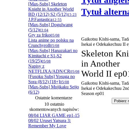
Tytuł angiel
[Max-Subs] Skeleton
Knight in Another World
Tytuł alter
BD (12/12) S2 (5/12)
15:23
J.P.Fantastica
12:55
[Max-Subs] Dogulwang
(5/12)
03:04
Gry za friko
05/08
Gaikotsu Kishi-sama, Ta
Lista anime po polsku na
Isekai e Odekakechuu II 
Crunchyroll
05/08
[Max-Subs] Hanazakari no
Skeleton Kni
Kimitachi e S1-S2
(19/25)
in Another
05/08
Napisy z
NETFLIXA/ADN/CR
World II ep0
05/08
[Fusoku Subs] Yosuga no
Sora (8/12) [18+]
05/08
Gaikotsu Kishi-sama, Ta
[Max-Subs] Mujikaku Seijo
Isekai e Odekakechuu 2n
(6/12)
Season ep01
Ostatnie komentarze
10 ostatnio
skomentowanych napisów:
08/04 LIAR GAME ep1-15
08/02 Urusei Yatsura 3:
Remember My Love