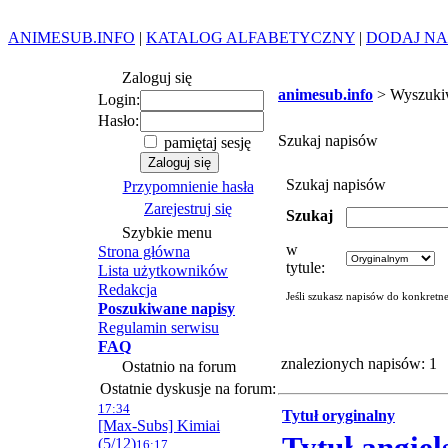
ANIMESUB.INFO
|
KATALOG ALFABETYCZNY
|
DODAJ NA
Zaloguj się
animesub.info
> Wyszuki
Login:
Hasło:
Szukaj napisów
pamiętaj sesję
Szukaj napisów
Przypomnienie hasła
Zarejestruj się
Szukaj
Szybkie menu
w
Strona główna
tytule:
Lista użytkowników
Redakcja
Jeśli szukasz napisów do konkretn
Poszukiwane napisy
Regulamin serwisu
FAQ
znalezionych napisów: 1
Ostatnio na forum
Ostatnie dyskusje na forum:
17:34
Tytuł oryginalny
[Max-Subs] Kimiai
(5/12)
16:17