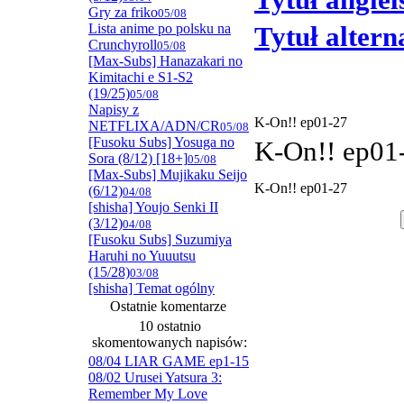
Tytuł angiel
Gry za friko
05/08
Lista anime po polsku na
Tytuł alter
Crunchyroll
05/08
[Max-Subs] Hanazakari no
Kimitachi e S1-S2
(19/25)
05/08
Napisy z
K-On!! ep01-27
NETFLIXA/ADN/CR
05/08
[Fusoku Subs] Yosuga no
K-On!! ep01
Sora (8/12) [18+]
05/08
[Max-Subs] Mujikaku Seijo
K-On!! ep01-27
(6/12)
04/08
[shisha] Youjo Senki II
(3/12)
04/08
[Fusoku Subs] Suzumiya
Haruhi no Yuuutsu
(15/28)
03/08
[shisha] Temat ogólny
Ostatnie komentarze
10 ostatnio
skomentowanych napisów:
08/04 LIAR GAME ep1-15
08/02 Urusei Yatsura 3:
Remember My Love