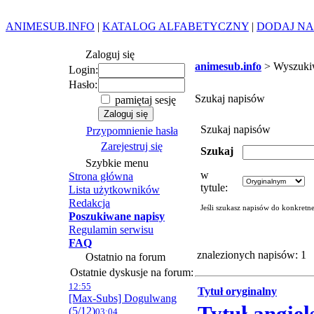
ANIMESUB.INFO
|
KATALOG ALFABETYCZNY
|
DODAJ NA
Zaloguj się
animesub.info
> Wyszuki
Login:
Hasło:
Szukaj napisów
pamiętaj sesję
Szukaj napisów
Przypomnienie hasła
Zarejestruj się
Szukaj
Szybkie menu
w
Strona główna
tytule:
Lista użytkowników
Redakcja
Jeśli szukasz napisów do konkretn
Poszukiwane napisy
Regulamin serwisu
FAQ
znalezionych napisów: 1
Ostatnio na forum
Ostatnie dyskusje na forum:
12:55
Tytuł oryginalny
[Max-Subs] Dogulwang
(5/12)
03:04