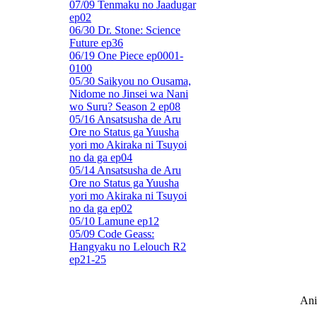
07/09 Tenmaku no Jaadugar
ep02
06/30 Dr. Stone: Science
Future ep36
06/19 One Piece ep0001-
0100
05/30 Saikyou no Ousama,
Nidome no Jinsei wa Nani
wo Suru? Season 2 ep08
05/16 Ansatsusha de Aru
Ore no Status ga Yuusha
yori mo Akiraka ni Tsuyoi
no da ga ep04
05/14 Ansatsusha de Aru
Ore no Status ga Yuusha
yori mo Akiraka ni Tsuyoi
no da ga ep02
05/10 Lamune ep12
05/09 Code Geass:
Hangyaku no Lelouch R2
ep21-25
Ani