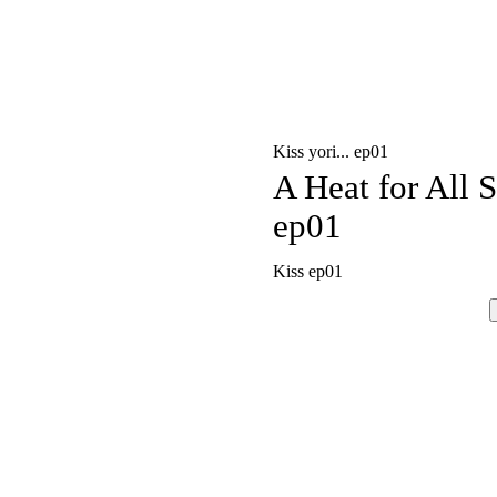
Kiss yori... ep01
A Heat for All 
ep01
Kiss ep01