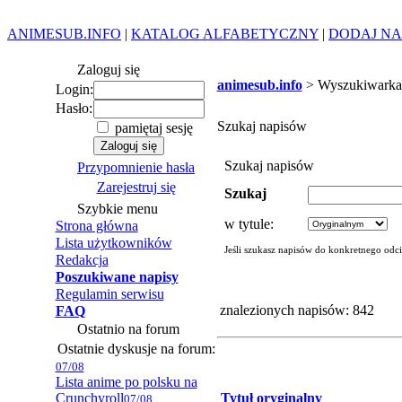
ANIMESUB.INFO
|
KATALOG ALFABETYCZNY
|
DODAJ NA
Zaloguj się
animesub.info
> Wyszukiwarka
Login:
Hasło:
Szukaj napisów
pamiętaj sesję
Szukaj napisów
Przypomnienie hasła
Zarejestruj się
Szukaj
Szybkie menu
w tytule:
Strona główna
Lista użytkowników
Jeśli szukasz napisów do konkretnego odc
Redakcja
Poszukiwane napisy
Regulamin serwisu
znalezionych napisów: 842
FAQ
Ostatnio na forum
Ostatnie dyskusje na forum:
07/08
Lista anime po polsku na
Crunchyroll
Tytuł oryginalny
07/08