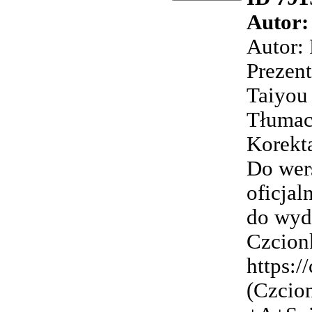
Autor:
Autor:
Prezent
Taiyou 
Tłumac
Korekta
Do wer
oficjal
do wyda
Czcionk
https:/
(Czcio