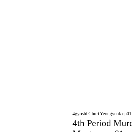
4gyoshi Churi Yeongyeok ep01
4th Period Mur