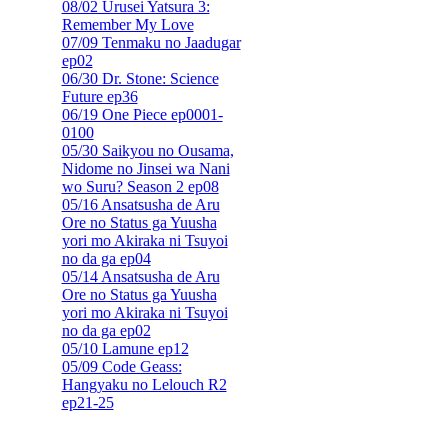
08/02 Urusei Yatsura 3:
Remember My Love
07/09 Tenmaku no Jaadugar
ep02
06/30 Dr. Stone: Science
Future ep36
06/19 One Piece ep0001-
0100
05/30 Saikyou no Ousama,
Nidome no Jinsei wa Nani
wo Suru? Season 2 ep08
05/16 Ansatsusha de Aru
Ore no Status ga Yuusha
yori mo Akiraka ni Tsuyoi
no da ga ep04
05/14 Ansatsusha de Aru
Ore no Status ga Yuusha
yori mo Akiraka ni Tsuyoi
no da ga ep02
05/10 Lamune ep12
05/09 Code Geass:
Hangyaku no Lelouch R2
ep21-25