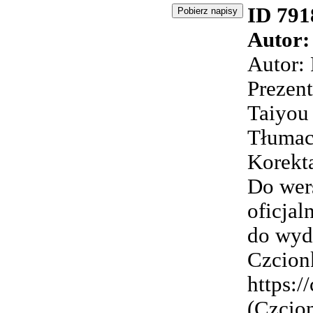
ID 791
Autor:
Autor:
Prezent
Taiyou 
Tłumac
Korekta
Do wer
oficjal
do wyda
Czcionk
https:/
(Czcio