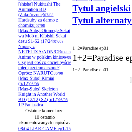
[shisha] Nukitashi The
Tytuł angielski
Animation BD
(Zakończone)
07/08
Tytuł alternat
Hardsuby za darmo z
chomikuj
07/08
[Max-Subs] Otomege Sekai
wa Mob ni Kibishii Sekai
desu S1-S2 (17/24)
07/08
Napisy z
1+2=Paradise ep01
NETFLIXA/ADN/CR
07/08
1+2=Paradise e
Anime w polskim kinie
06/08
Czy jest coś co chcielibyście
mieć przetłumaczone?
1+2=Paradise ep01
Oprócz NARUTO
06/08
[Max-Subs] Kimiai
(5/12)
06/08
[Max-Subs] Skeleton
Knight in Another World
BD (12/12) S2 (5/12)
06/08
J.P.Fantastica
Ostatnie komentarze
10 ostatnio
skomentowanych napisów:
08/04 LIAR GAME ep1-15