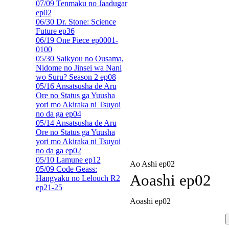
07/09 Tenmaku no Jaadugar
ep02
06/30 Dr. Stone: Science
Future ep36
06/19 One Piece ep0001-
0100
05/30 Saikyou no Ousama,
Nidome no Jinsei wa Nani
wo Suru? Season 2 ep08
05/16 Ansatsusha de Aru
Ore no Status ga Yuusha
yori mo Akiraka ni Tsuyoi
no da ga ep04
05/14 Ansatsusha de Aru
Ore no Status ga Yuusha
yori mo Akiraka ni Tsuyoi
no da ga ep02
05/10 Lamune ep12
Ao Ashi ep02
05/09 Code Geass:
Aoashi ep02
Hangyaku no Lelouch R2
ep21-25
Aoashi ep02