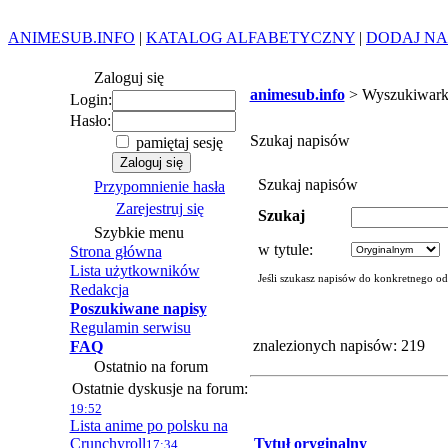
ANIMESUB.INFO
|
KATALOG ALFABETYCZNY
|
DODAJ NA
Zaloguj się
animesub.info
> Wyszukiwark
Login:
Hasło:
Szukaj napisów
pamiętaj sesję
Szukaj napisów
Przypomnienie hasła
Zarejestruj się
Szukaj
Szybkie menu
w tytule:
Strona główna
Lista użytkowników
Jeśli szukasz napisów do konkretnego od
Redakcja
Poszukiwane napisy
Regulamin serwisu
znalezionych napisów: 219
FAQ
Ostatnio na forum
Ostatnie dyskusje na forum:
19:52
Lista anime po polsku na
Crunchyroll
Tytuł oryginalny
17:34