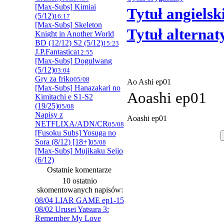
[Max-Subs] Kimiai
Tytuł angielsk
(5/12)
16:17
[Max-Subs] Skeleton
Tytuł alterna
Knight in Another World
BD (12/12) S2 (5/12)
15:23
J.P.Fantastica
12:55
[Max-Subs] Dogulwang
(5/12)
03:04
Gry za friko
05/08
Ao Ashi ep01
[Max-Subs] Hanazakari no
Aoashi ep01
Kimitachi e S1-S2
(19/25)
05/08
Napisy z
Aoashi ep01
NETFLIXA/ADN/CR
05/08
[Fusoku Subs] Yosuga no
Sora (8/12) [18+]
05/08
[Max-Subs] Mujikaku Seijo
(6/12)
Ostatnie komentarze
10 ostatnio
skomentowanych napisów:
08/04 LIAR GAME ep1-15
08/02 Urusei Yatsura 3:
Remember My Love