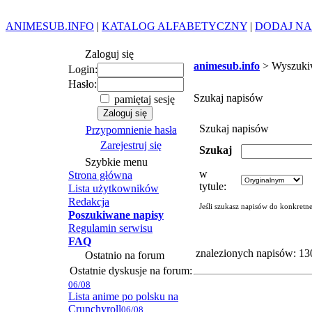
ANIMESUB.INFO
|
KATALOG ALFABETYCZNY
|
DODAJ NA
Zaloguj się
animesub.info
> Wyszuki
Login:
Hasło:
Szukaj napisów
pamiętaj sesję
Szukaj napisów
Przypomnienie hasła
Zarejestruj się
Szukaj
Szybkie menu
w
Strona główna
tytule:
Lista użytkowników
Redakcja
Jeśli szukasz napisów do konkretn
Poszukiwane napisy
Regulamin serwisu
FAQ
znalezionych napisów: 13
Ostatnio na forum
Ostatnie dyskusje na forum:
06/08
Lista anime po polsku na
Crunchyroll
06/08