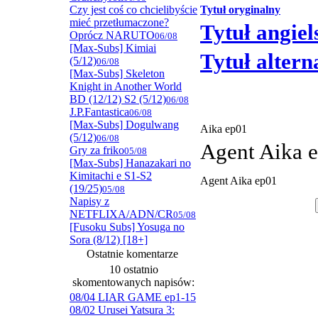
Czy jest coś co chcielibyście
Tytuł oryginalny
mieć przetłumaczone?
Tytuł angiel
Oprócz NARUTO
06/08
[Max-Subs] Kimiai
Tytuł alter
(5/12)
06/08
[Max-Subs] Skeleton
Knight in Another World
BD (12/12) S2 (5/12)
06/08
J.P.Fantastica
06/08
[Max-Subs] Dogulwang
Aika ep01
(5/12)
06/08
Agent Aika 
Gry za friko
05/08
[Max-Subs] Hanazakari no
Kimitachi e S1-S2
Agent Aika ep01
(19/25)
05/08
Napisy z
NETFLIXA/ADN/CR
05/08
[Fusoku Subs] Yosuga no
Sora (8/12) [18+]
Ostatnie komentarze
10 ostatnio
skomentowanych napisów:
08/04 LIAR GAME ep1-15
08/02 Urusei Yatsura 3: