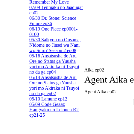
Remember My Love
07/09 Tenmaku no Jaadugar
ep02
06/30 Dr. Stone: Science
Future ep36
06/19 One Piece ep0001-
0100
05/30 Saikyou no Ousama,
Nidome no Jinsei wa Nani
wo Suru? Season 2 ep08
05/16 Ansatsusha de Aru
Ore no Status ga Yuusha
yori mo Akiraka ni Tsuyoi
Aika ep02
no da ga ep04
Agent Aika 
05/14 Ansatsusha de Aru
Ore no Status ga Yuusha
yori mo Akiraka ni Tsuyoi
Agent Aika ep02
no da ga ep02
05/10 Lamune ep12
05/09 Code Geass:
Hangyaku no Lelouch R2
ep21-25