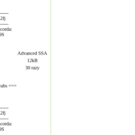
------
82fj
------
corda:
T9S
Advanced SSA
12kB
30 razy
Subs ===
------
82fj
------
corda:
T9S