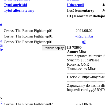
Tytuł angielski
Udostępnił
J
Tytuł alternatywny
Ilość komentarzy
M
ID | Komentarz dodają
ai
Cestvs: The Roman Fighter ep01
2021.06.02
Cestvs: The Roman Fighter ep01
~Rad Shiba
08
Cestvs: The Roman Fighter ep01
(0)
08
ID 73690
ie
Autor:
Miras
=== Zaprawa Murarska 
Synchro: [SubsPlease]
Korekta: QNR
Tłumaczenie: Miras
--------------------------------
Czcionki: https://tiny.pl/r
--------------------------------
Zapraszamy do nas na dis
https://discord.gg/yUQf
w:
15
Cestvs: The Roman Fighter ep02
2021.06.02