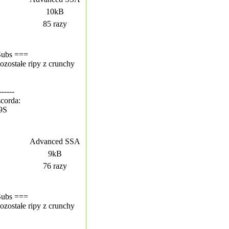
10kB
85 razy
Subs ===
ozostałe ripy z crunchy
------
corda:
T9S
Advanced SSA
9kB
76 razy
Subs ===
ozostałe ripy z crunchy