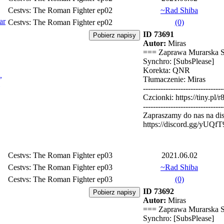
Cestvs: The Roman Fighter ep02
~Rad Shiba
ar
Cestvs: The Roman Fighter ep02
(0)
ID 73691
Autor:
Miras
=== Zaprawa Murarska 
Synchro: [SubsPlease]
Korekta: QNR
,
Tłumaczenie: Miras
--------------------------------
Czcionki: https://tiny.pl/r
--------------------------------
Zapraszamy do nas na dis
https://discord.gg/yUQf
Cestvs: The Roman Fighter ep03
2021.06.02
Cestvs: The Roman Fighter ep03
~Rad Shiba
Cestvs: The Roman Fighter ep03
(0)
ID 73692
Autor:
Miras
=== Zaprawa Murarska 
Synchro: [SubsPlease]