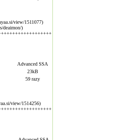
/nyaa.si/view/1511077)
ws/deaimon/)
+++++++++++++++++++
Advanced SSA
23kB
59 razy
nyaa.si/view/1514256)
+++++++++++++++++++
Advanced SSA