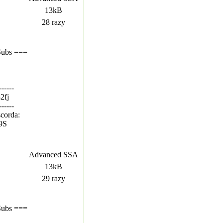
13kB
28 razy
Subs ===
------
82fj
------
corda:
T9S
Advanced SSA
13kB
29 razy
Subs ===