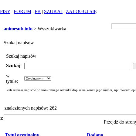
PISY
|
FORUM
|
FB
|
SZUKAJ
|
ZALOGUJ SIĘ
animesub.info
> Wyszukiwarka
Szukaj napisów
Szukaj napisów
Szukaj
w
tytule:
Jeśli szukasz napisów do konkretnego odcinka dopisz na końcu jego numer, np: "Naruto ep
znalezionych napisów: 262
m:
Przejdź do stron
Tytuł oryginalny
Dodano