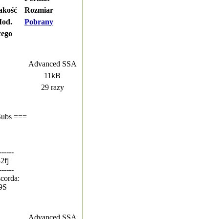
akość
Rozmiar
od.
Pobrany
cego
Advanced SSA
11kB
29 razy
Subs ===
------
82fj
------
corda:
T9S
Advanced SSA