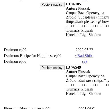
ID 76105
Autor:
Pluszak
Grupa: Baza Operacyjna
Źródło: Subsplease (https:/
(https://subsplease.org/sho
+++++++++++++++++++
Tłumacz: Pluszak
Korekta: LightShadow
Deaimon ep02
2022.05.22
Deaimon: Recipe for Happiness ep02
~Rad Shiba
Deaimon ep02
(2)
ID 76549
Autor:
Pluszak
Grupa: Baza Operacyjna
Źródło: Erai-raws (https://
+++++++++++++++++++
Tłumacz: Pluszak
Korekta: LightShadow
Ijiranaide, Nagatoro-san ep02
2021.06.01