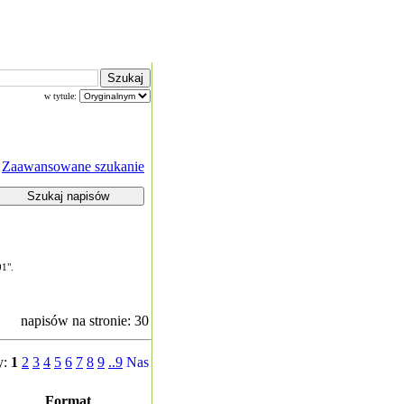
w tytule:
Zaawansowane szukanie
01".
napisów na stronie: 30
y:
1
2
3
4
5
6
7
8
9
..9
Format