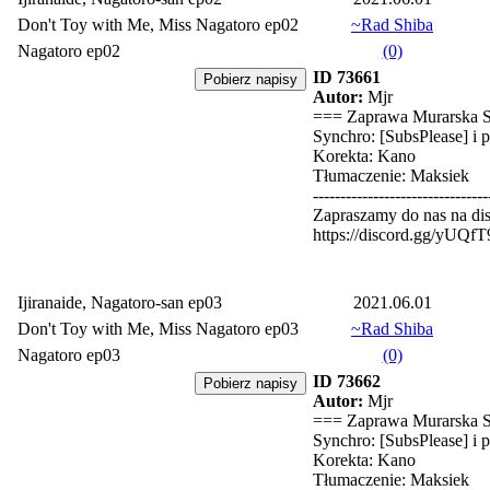
Don't Toy with Me, Miss Nagatoro ep02
~Rad Shiba
Nagatoro ep02
(0)
ID 73661
Autor:
Mjr
=== Zaprawa Murarska 
Synchro: [SubsPlease] i p
Korekta: Kano
Tłumaczenie: Maksiek
--------------------------------
Zapraszamy do nas na dis
https://discord.gg/yUQf
Ijiranaide, Nagatoro-san ep03
2021.06.01
Don't Toy with Me, Miss Nagatoro ep03
~Rad Shiba
Nagatoro ep03
(0)
ID 73662
Autor:
Mjr
=== Zaprawa Murarska 
Synchro: [SubsPlease] i p
Korekta: Kano
Tłumaczenie: Maksiek