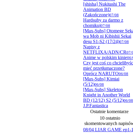
[shisha] Nukitashi The
Animation BD
(Zakończone)
07/08
Hardsuby za darmo z
chomikuj
07/08
[Max-Subs] Otomege Sek
wa Mob ni Kibishii Sekai
desu S1-S2 (17/24)
07/08
Napisy z
NETFLIXA/ADN/CR
07/
Anime w polskim kinie
06/
Czy jest coś co chcielibyśc
mieć przetłumaczone?
Oprócz NARUTO
06/08
[Max-Subs] Kimiai
(5/12)
06/08
[Max-Subs] Skeleton
Knight in Another World
BD (12/12) S2 (5/12)
06/08
J.P.Fantastica
Ostatnie komentarze
10 ostatnio
skomentowanych napisó
08/04 LIAR GAME ep1-