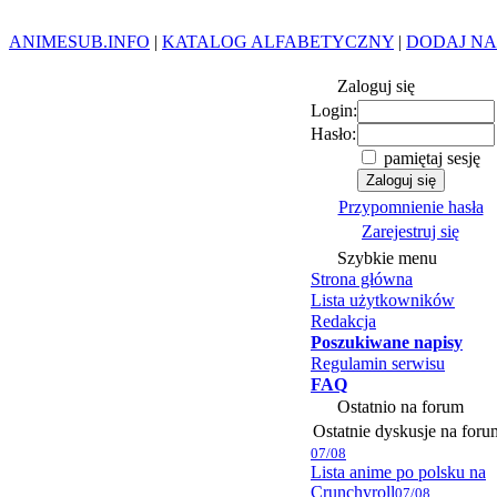
ANIMESUB.INFO
|
KATALOG ALFABETYCZNY
|
DODAJ NA
Zaloguj się
Login:
Hasło:
pamiętaj sesję
Przypomnienie hasła
Zarejestruj się
Szybkie menu
Strona główna
Lista użytkowników
Redakcja
Poszukiwane napisy
Regulamin serwisu
FAQ
Ostatnio na forum
Ostatnie dyskusje na foru
07/08
Lista anime po polsku na
Crunchyroll
07/08