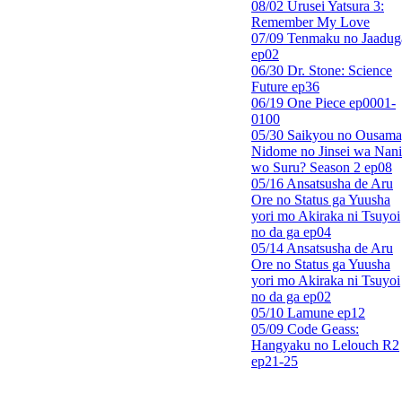
08/02 Urusei Yatsura 3:
Remember My Love
07/09 Tenmaku no Jaadug
ep02
06/30 Dr. Stone: Science
Future ep36
06/19 One Piece ep0001-
0100
05/30 Saikyou no Ousama
Nidome no Jinsei wa Nani
wo Suru? Season 2 ep08
05/16 Ansatsusha de Aru
Ore no Status ga Yuusha
yori mo Akiraka ni Tsuyoi
no da ga ep04
05/14 Ansatsusha de Aru
Ore no Status ga Yuusha
yori mo Akiraka ni Tsuyoi
no da ga ep02
05/10 Lamune ep12
05/09 Code Geass:
Hangyaku no Lelouch R2
ep21-25