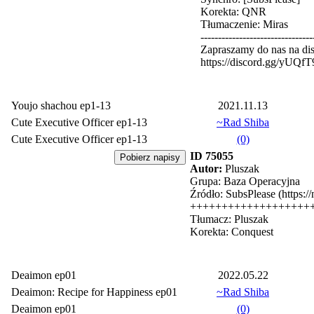
Korekta: QNR
Tłumaczenie: Miras
--------------------------------
Zapraszamy do nas na dis
https://discord.gg/yUQf
Youjo shachou ep1-13
2021.11.13
Cute Executive Officer ep1-13
~Rad Shiba
Cute Executive Officer ep1-13
(0)
ID 75055
Autor:
Pluszak
Grupa: Baza Operacyjna
Źródło: SubsPlease (https:/
+++++++++++++++++++
Tłumacz: Pluszak
Korekta: Conquest
Deaimon ep01
2022.05.22
Deaimon: Recipe for Happiness ep01
~Rad Shiba
Deaimon ep01
(0)