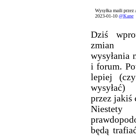
Wysyłka maili przez
2023-01-10
@Kane
Dziś wpro
zmian 
wysyłania 
i forum. Po
lepiej (cz
wysyłać) 
przez jakiś 
Nieste
prawdopod
będą trafi