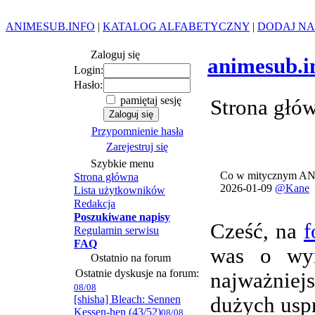
ANIMESUB.INFO
|
KATALOG ALFABETYCZNY
|
DODAJ NA
Zaloguj się
animesub.i
Login:
Hasło:
pamiętaj sesję
Strona głó
Przypomnienie hasła
Zarejestruj się
Szybkie menu
Co w mitycznym AN
Strona główna
2026-01-09
@Kane
Lista użytkowników
Redakcja
Poszukiwane napisy
Cześć, na
f
Regulamin serwisu
FAQ
was o wym
Ostatnio na forum
Ostatnie dyskusje na forum:
najważnie
08/08
[shisha] Bleach: Sennen
dużych usp
Kessen-hen (43/52)
08/08