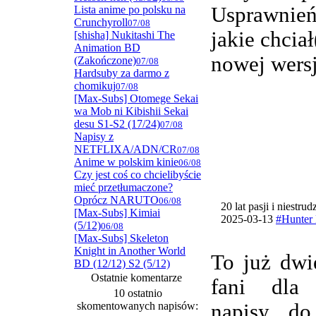
Usprawnie
Lista anime po polsku na
Crunchyroll
07/08
jakie chcia
[shisha] Nukitashi The
Animation BD
nowej wersj
(Zakończone)
07/08
Hardsuby za darmo z
chomikuj
07/08
[Max-Subs] Otomege Sekai
wa Mob ni Kibishii Sekai
desu S1-S2 (17/24)
07/08
Napisy z
NETFLIXA/ADN/CR
07/08
Anime w polskim kinie
06/08
Czy jest coś co chcielibyście
mieć przetłumaczone?
Oprócz NARUTO
06/08
20 lat pasji i niestru
[Max-Subs] Kimiai
2025-03-13
#Hunter 
(5/12)
06/08
[Max-Subs] Skeleton
Knight in Another World
To już dwi
BD (12/12) S2 (5/12)
Ostatnie komentarze
fani dla
10 ostatnio
skomentowanych napisów:
napisy do