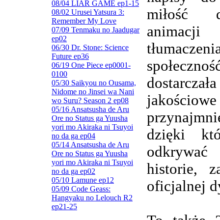
08/04 LIAR GAME ep1-15
miłość d
08/02 Urusei Yatsura 3:
Remember My Love
animacj
07/09 Tenmaku no Jaadugar
ep02
tłumaczenia
06/30 Dr. Stone: Science
Future ep36
społeczn
06/19 One Piece ep0001-
0100
dostarczała
05/30 Saikyou no Ousama,
Nidome no Jinsei wa Nani
jakościowe
wo Suru? Season 2 ep08
05/16 Ansatsusha de Aru
przynajmnie
Ore no Status ga Yuusha
yori mo Akiraka ni Tsuyoi
dzięki kt
no da ga ep04
05/14 Ansatsusha de Aru
odkrywa
Ore no Status ga Yuusha
yori mo Akiraka ni Tsuyoi
historie, 
no da ga ep02
05/10 Lamune ep12
oficjalnej d
05/09 Code Geass:
Hangyaku no Lelouch R2
ep21-25