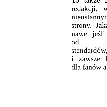
To także 
redakcji,
nieustanny
strony. Ja
nawet jeśli
od wsp
standardów,
i zawsze 
dla fanów 