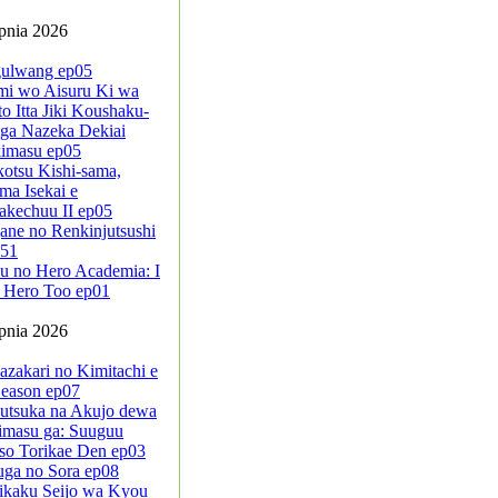
rpnia 2026
ulwang ep05
mi wo Aisuru Ki wa
to Itta Jiki Koushaku-
ga Nazeka Dekiai
kimasu ep05
kotsu Kishi-sama,
ma Isekai e
akechuu II ep05
ane no Renkinjutsushi
-51
u no Hero Academia: I
 Hero Too ep01
rpnia 2026
azakari no Kimitachi e
eason ep07
sutsuka na Akujo dewa
imasu ga: Suuguu
so Torikae Den ep03
uga no Sora ep08
ikaku Seijo wa Kyou