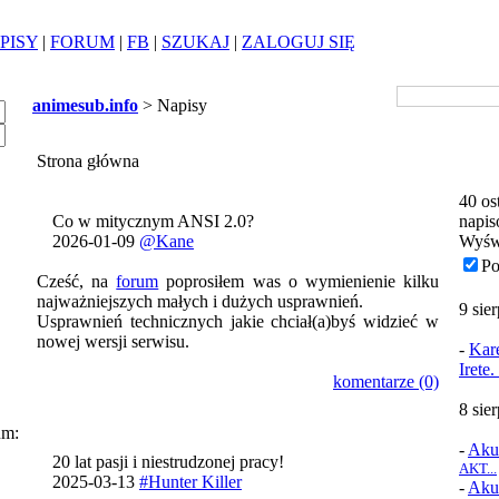
PISY
|
FORUM
|
FB
|
SZUKAJ
|
ZALOGUJ SIĘ
animesub.info
> Napisy
Strona główna
40 os
Co w mitycznym ANSI 2.0?
napis
2026-01-09
@Kane
Wyśw
Po
Cześć, na
forum
poprosiłem was o wymienienie kilku
najważniejszych małych i dużych usprawnień.
9 sie
Usprawnień technicznych jakie chciał(a)byś widzieć w
nowej wersji serwisu.
-
Kare
Irete
komentarze (0)
8 sie
um:
-
Aku
20 lat pasji i niestrudzonej pracy!
AKT...
2025-03-13
#Hunter Killer
-
Aku