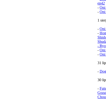
ep42
-
Oni
-
Oni
1 sie
-
Oni
-
Hon
Shish
Shud
- Ryo
-
Oni
-
Oni
31 li
-
Dog
30 li
-
Fut
Goza
Chou