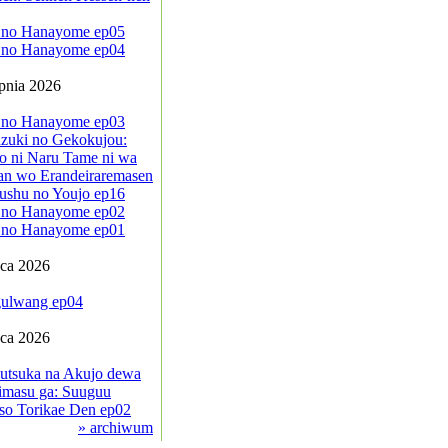
 no Hanayome ep05
 no Hanayome ep04
rpnia 2026
 no Hanayome ep03
zuki no Gekokujou:
o ni Naru Tame ni wa
an wo Erandeiraremasen
ushu no Youjo ep16
 no Hanayome ep02
 no Hanayome ep01
pca 2026
ulwang ep04
pca 2026
sutsuka na Akujo dewa
imasu ga: Suuguu
so Torikae Den ep02
» archiwum