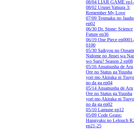
08/04 LIAR GAME ep1
08/02 Urusei Yatsura 3:
Remember My Love
07/09 Tenmaku no Jaadu
ep02
06/30 Dr. Stone: Science
Future ep36
06/19 One Piece ep0001-
0100
05/30 Saikyou no Ousam
Nidome no Jinsei wa Nan
wo Suru? Season 2 ep08
05/16 Ansatsusha de Aru
Ore no Status ga Yuusha
yori mo Akiraka ni Tsuyo
no da ga ep04
05/14 Ansatsusha de Aru
Ore no Status ga Yuusha
yori mo Akiraka ni Tsuyo
no da ga ep02
05/10 Lamune ep12
05/09 Code Geass:
Hangyaku no Lelouch R
ep21-25