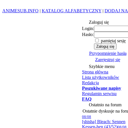
ANIMESUB.INFO
|
KATALOG ALFABETYCZNY
|
DODAJ NA
Zaloguj się
Login:
Hasło:
pamiętaj sesję
Przypomnienie hasła
Zarejestruj się
Szybkie menu
Strona główna
Lista użytkowników
Redakcja
Poszukiwane napisy
Regulamin serwisu
FAQ
Ostatnio na forum
Ostatnie dyskusje na for
08/08
[shisha] Bleach: Sennen
Kessen-hen (43/52)
08/08