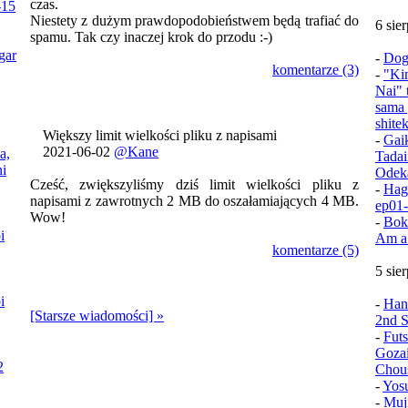
czas.
-15
Niestety z dużym prawdopodobieństwem będą trafiać do
6 sie
spamu. Tak czy inaczej krok do przodu :-)
gar
-
Dog
komentarze (3)
-
"Ki
Nai" 
sama 
shite
Większy limit wielkości pliku z napisami
-
Gai
2021-06-02
@Kane
a,
Tadai
i
Odek
Cześć, zwiększyliśmy dziś limit wielkości pliku z
-
Hag
napisami z zawrotnych 2 MB do oszałamiających 4 MB.
ep01
Wow!
-
Bok
i
Am a
komentarze (5)
5 sie
i
-
Han
[Starsze wiadomości] »
2nd S
-
Fut
Goza
2
Chou
-
Yos
-
Muj