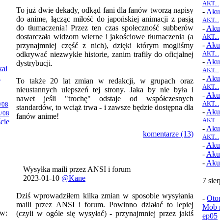
AKT...
To już dwie dekady, odkąd fani dla fanów tworzą napisy
-
Aku
do anime, łącząc miłość do japońskiej animacji z pasją
AKT...
do tłumaczenia! Przez ten czas społeczność subberów
-
Aku
dostarczała widzom wierne i jakościowe tłumaczenia (a
AKT...
-
Aku
przynajmniej część z nich), dzięki którym mogliśmy
AKT...
odkrywać niezwykłe historie, zanim trafiły do oficjalnej
-
Aku
dystrybucji.
kai
AKT...
i
-
Aku
To także 20 lat zmian w redakcji, w grupach oraz
AKT...
nieustannych ulepszeń tej strony. Jaka by nie była i
-
Aku
nawet jeśli "trochę" odstaje od współczesnych
AKT...
/08
standardów, to wciąż trwa - i zawsze będzie dostępna dla
-
Aku
/08
fanów anime!
AKT...
ście
-
Aku
komentarze (13)
AKT...
-
Aku
-
Aku
-
Aku
Wysyłka maili przez ANSI i forum
2023-01-10
@Kane
7 sie
Dziś wprowadziłem kilka zmian w sposobie wysyłania
-
Oto
maili przez ANSI i forum. Powinno działać to lepiej
Mob n
ów:
(czyli w ogóle się wysyłać) - przynajmniej przez jakiś
ep05