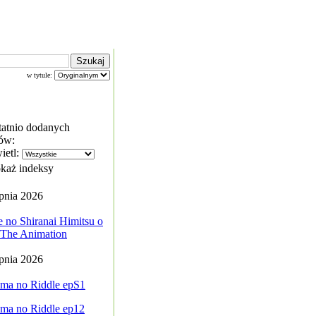
w tytule:
tatnio dodanych
ów:
ietl:
każ indeksy
rpnia 2026
 no Shiranai Himitsu o
. The Animation
rpnia 2026
ma no Riddle epS1
ma no Riddle ep12