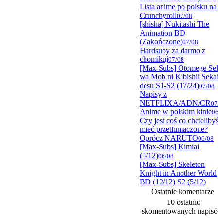
Lista anime po polsku na
Crunchyroll
07/08
[shisha] Nukitashi The
Animation BD
(Zakończone)
07/08
Hardsuby za darmo z
chomikuj
07/08
[Max-Subs] Otomege Se
wa Mob ni Kibishii Seka
desu S1-S2 (17/24)
07/08
Napisy z
NETFLIXA/ADN/CR
07
Anime w polskim kinie
06
Czy jest coś co chcieliby
mieć przetłumaczone?
Oprócz NARUTO
06/08
[Max-Subs] Kimiai
(5/12)
06/08
[Max-Subs] Skeleton
Knight in Another World
BD (12/12) S2 (5/12)
Ostatnie komentarze
10 ostatnio
skomentowanych napis