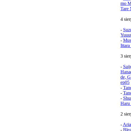
mo Mu
Tare 
4 sie
-
Suz
Yuuu
-
Mush
Ittar
3 sie
-
Sai
Hana
de, G
ep05
-
Tan
-
Tan
-
Shu
Haru 
2 sie
-
Aria
-
Ble