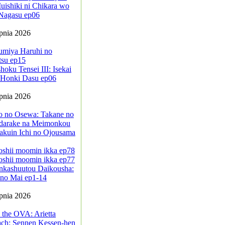
ishiki ni Chikara wo
Nagasu ep06
rpnia 2026
umiya Haruhi no
tsu ep15
oku Tensei III: Isekai
a Honki Dasu ep06
rpnia 2026
jo no Osewa: Takane no
darake na Meimonkou
akuin Ichi no Ojousama
oshii moomin ikka ep78
oshii moomin ikka ep77
nkashuutou Daikousha:
no Mai ep1-14
rpnia 2026
 the OVA: Arietta
ach: Sennen Kessen-hen