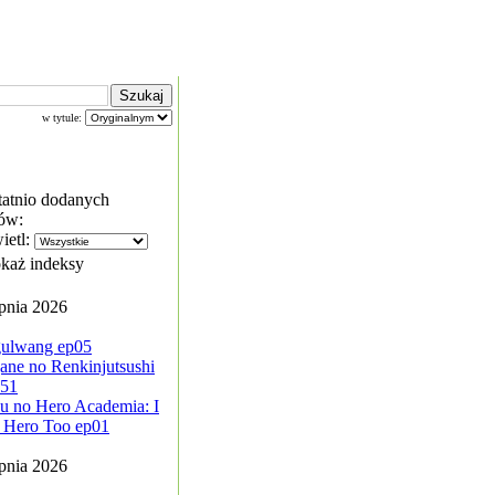
w tytule:
tatnio dodanych
ów:
ietl:
każ indeksy
rpnia 2026
ulwang ep05
ane no Renkinjutsushi
-51
u no Hero Academia: I
 Hero Too ep01
rpnia 2026