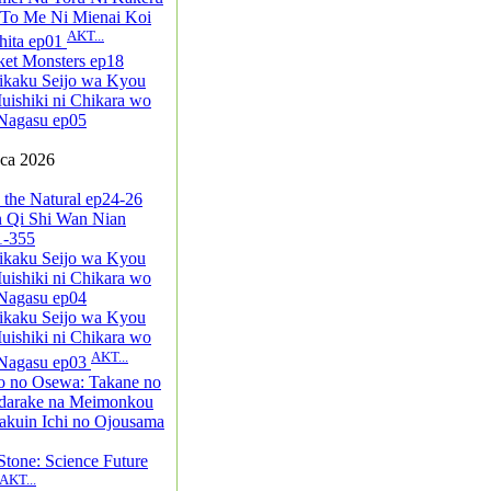
 To Me Ni Mienai Koi
AKT...
hita ep01
ket Monsters ep18
ikaku Seijo wa Kyou
ishiki ni Chikara wo
Nagasu ep05
pca 2026
 the Natural ep24-26
n Qi Shi Wan Nian
1-355
ikaku Seijo wa Kyou
ishiki ni Chikara wo
Nagasu ep04
ikaku Seijo wa Kyou
ishiki ni Chikara wo
AKT...
 Nagasu ep03
jo no Osewa: Takane no
darake na Meimonkou
akuin Ichi no Ojousama
Stone: Science Future
AKT...