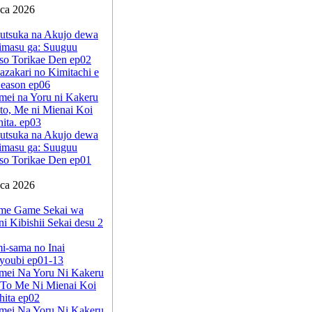
pca 2026
sutsuka na Akujo dewa
imasu ga: Suuguu
so Torikae Den ep02
azakari no Kimitachi e
eason ep06
mei na Yoru ni Kakeru
to, Me ni Mienai Koi
ita. ep03
sutsuka na Akujo dewa
imasu ga: Suuguu
so Torikae Den ep01
pca 2026
me Game Sekai wa
i Kibishii Sekai desu 2
i-sama no Inai
youbi ep01-13
mei Na Yoru Ni Kakeru
 To Me Ni Mienai Koi
ita ep02
mei Na Yoru Ni Kakeru