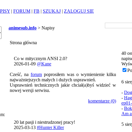
PISY
|
FORUM
|
FB
|
SZUKAJ
|
ZALOGUJ SIĘ
animesub.info
> Napisy
Strona główna
40 os
Co w mitycznym ANSI 2.0?
napis
2026-01-09
@Kane
Wyśw
Po
Cześć, na
forum
poprosiłem was o wymienienie kilku
najważniejszych małych i dużych usprawnień.
6 sie
Usprawnień technicznych jakie chciał(a)byś widzieć w
nowej wersji serwisu.
-
Dog
-
Hag
komentarze (0)
ep01
-
Bok
Am a
um:
20 lat pasji i niestrudzonej pracy!
5 sie
2025-03-13
#Hunter Killer