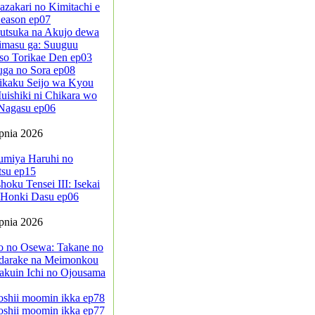
azakari no Kimitachi e
eason ep07
sutsuka na Akujo dewa
imasu ga: Suuguu
so Torikae Den ep03
uga no Sora ep08
ikaku Seijo wa Kyou
ishiki ni Chikara wo
Nagasu ep06
rpnia 2026
umiya Haruhi no
tsu ep15
oku Tensei III: Isekai
a Honki Dasu ep06
rpnia 2026
jo no Osewa: Takane no
darake na Meimonkou
akuin Ichi no Ojousama
oshii moomin ikka ep78
oshii moomin ikka ep77