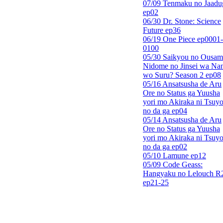
07/09 Tenmaku no Jaadu
ep02
06/30 Dr. Stone: Science
Future ep36
06/19 One Piece ep0001-
0100
05/30 Saikyou no Ousam
Nidome no Jinsei wa Nan
wo Suru? Season 2 ep08
05/16 Ansatsusha de Aru
Ore no Status ga Yuusha
yori mo Akiraka ni Tsuyo
no da ga ep04
05/14 Ansatsusha de Aru
Ore no Status ga Yuusha
yori mo Akiraka ni Tsuyo
no da ga ep02
05/10 Lamune ep12
05/09 Code Geass:
Hangyaku no Lelouch R
ep21-25