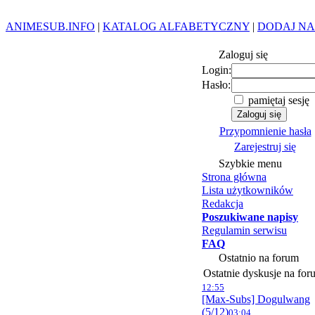
ANIMESUB.INFO
|
KATALOG ALFABETYCZNY
|
DODAJ NA
Zaloguj się
Login:
Hasło:
pamiętaj sesję
Przypomnienie hasła
Zarejestruj się
Szybkie menu
Strona główna
Lista użytkowników
Redakcja
Poszukiwane napisy
Regulamin serwisu
FAQ
Ostatnio na forum
Ostatnie dyskusje na for
12:55
[Max-Subs] Dogulwang
(5/12)
03:04