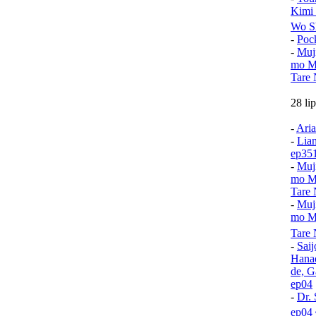
Kimi
Wo S
-
Poc
-
Muj
mo Mu
Tare 
28 li
-
Aria
-
Lia
ep35
-
Muj
mo Mu
Tare 
-
Muj
mo Mu
Tare
-
Sai
Hana
de, G
ep04
-
Dr. 
ep04