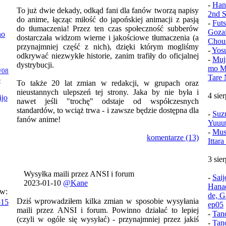
-
Han
To już dwie dekady, odkąd fani dla fanów tworzą napisy
2nd S
do anime, łącząc miłość do japońskiej animacji z pasją
-
Fut
do tłumaczenia! Przez ten czas społeczność subberów
Goza
no
dostarczała widzom wierne i jakościowe tłumaczenia (a
Chou
przynajmniej część z nich), dzięki którym mogliśmy
-
Yos
odkrywać niezwykłe historie, zanim trafiły do oficjalnej
-
Muj
dystrybucji.
mo Mu
/08
Tare 
o
To także 20 lat zmian w redakcji, w grupach oraz
nieustannych ulepszeń tej strony. Jaka by nie była i
4 sie
ijo
nawet jeśli "trochę" odstaje od współczesnych
standardów, to wciąż trwa - i zawsze będzie dostępna dla
-
Suz
fanów anime!
Yuuu
-
Mush
komentarze (13)
Ittar
3 sie
Wysyłka maili przez ANSI i forum
-
Sai
2023-01-10
@Kane
Hana
ów:
de, G
Dziś wprowadziłem kilka zmian w sposobie wysyłania
-15
ep05
maili przez ANSI i forum. Powinno działać to lepiej
-
Tan
(czyli w ogóle się wysyłać) - przynajmniej przez jakiś
-
Tan