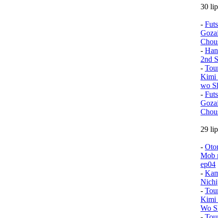
30 li
-
Fut
Goza
Chou
-
Han
2nd S
-
Tou
Kimi 
wo Sh
-
Fut
Goza
Chou
29 li
-
Oto
Mob n
ep04
-
Kam
Nichi
-
Tou
Kimi
Wo Sh
-
Tou