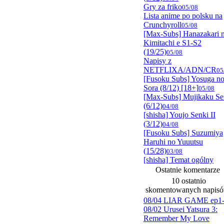
Gry za friko
05/08
Lista anime po polsku na
Crunchyroll
05/08
[Max-Subs] Hanazakari 
Kimitachi e S1-S2
(19/25)
05/08
Napisy z
NETFLIXA/ADN/CR
05
[Fusoku Subs] Yosuga n
Sora (8/12) [18+]
05/08
[Max-Subs] Mujikaku Se
(6/12)
04/08
[shisha] Youjo Senki II
(3/12)
04/08
[Fusoku Subs] Suzumiya
Haruhi no Yuuutsu
(15/28)
03/08
[shisha] Temat ogólny
Ostatnie komentarze
10 ostatnio
skomentowanych napis
08/04 LIAR GAME ep1
08/02 Urusei Yatsura 3:
Remember My Love