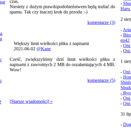
czas.
gar
-
Shu
Niestety z dużym prawdopodobieństwem będą trafiać do
Haru 
spamu. Tak czy inaczej krok do przodu :-)
2 sie
komentarze (3)
-
Aria
a,
-
Ble
i
ep42
Większy limit wielkości pliku z napisami
-
Oni
2021-06-02
@Kane
-
Oni
Cześć, zwiększyliśmy dziś limit wielkości pliku z
i
1 sie
napisami z zawrotnych 2 MB do oszałamiających 4 MB.
Wow!
-
Oni
-
Hon
komentarze (5)
i
Shish
Shud
- Ryo
-
Oni
[Starsze wiadomości] »
2
-
Oni
31 li
-
Dog