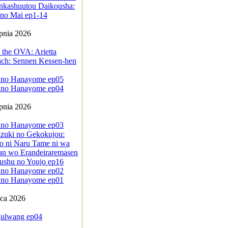
nkashuutou Daikousha:
no Mai ep1-14
rpnia 2026
 the OVA: Arietta
ach: Sennen Kessen-hen
 no Hanayome ep05
 no Hanayome ep04
rpnia 2026
 no Hanayome ep03
zuki no Gekokujou:
o ni Naru Tame ni wa
an wo Erandeiraremasen
ushu no Youjo ep16
 no Hanayome ep02
 no Hanayome ep01
pca 2026
ulwang ep04