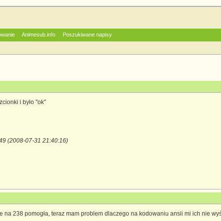
owanie
Animesub.info
Poszukiwane napisy
cionki i było "ok"
349 (2008-07-31 21:40:16)
 na 238 pomogła, teraz mam problem dlaczego na kodowaniu ansii mi ich nie wyśw