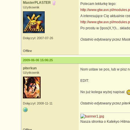
MasterPLASTER
Polecam lekturkę tego:
Użytkownik
http://www.gtw.avx.pl/modules
A interesujące Cię aktualnie rz
http://www.gtw.avx.pl/module
Po prostu w {\pos(X,Y)\... skład
Dołączył: 2007-07-26
Ostatnio edytowany przez Mas
Offline
2009-06-06 15:06:25
piterkun
Nom ustaw se pos, lub w pisz 
Użytkownik
EDIT:
No już kolega wyżej napisał.
Ostatnio edytowany przez piter
Dołączył: 2008-11-11
Nasza stronka o Katekyo Hitma
Offline