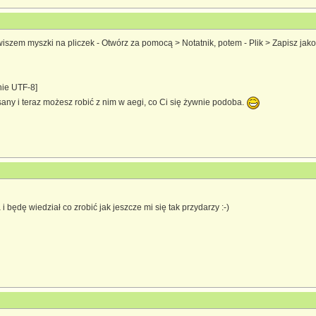
szem myszki na pliczek - Otwórz za pomocą > Notatnik, potem - Plik > Zapisz jako...
ie UTF-8]
sany i teraz możesz robić z nim w aegi, co Ci się żywnie podoba.
będę wiedział co zrobić jak jeszcze mi się tak przydarzy :-)