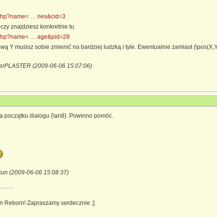
.php?name= … ries&cid=3
eczy znajdziesz konkretnie tu:
s.php?name= … age&pid=28
ową Y musisz sobie zmienić na bardziej ludzką i tyle. Ewentualnie zamiast {\pos(X,Y)\.
terPLASTER (2009-06-06 15:07:06)
na początku dialogu {\an8}. Powinno pomóc.
kun (2009-06-06 15:08:37)
n Reborn! Zapraszamy serdecznie ;]