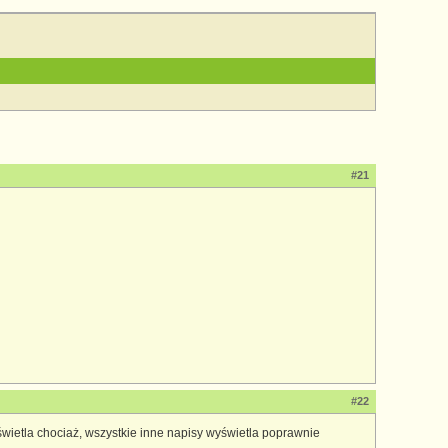
#21
#22
ietla chociaż, wszystkie inne napisy wyświetla poprawnie