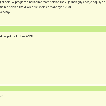
subem. W programie normalnie mam polskie znaki, jednak gdy dodaje napisy do fi
malnie polskie znaki, wiec nie wiem co może być nie tak.
zyczyną?
tu w pliku z UTF na ANSI.
UB.