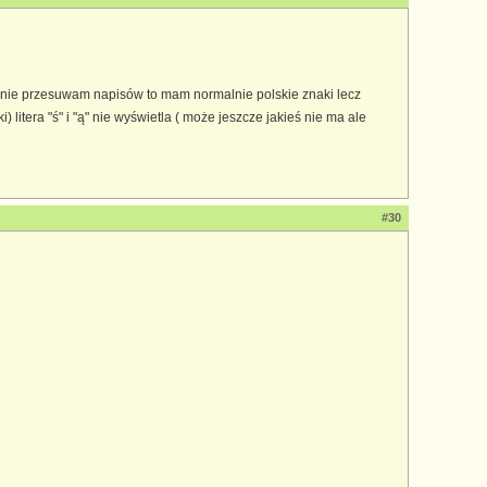
 nie przesuwam napisów to mam normalnie polskie znaki lecz
 litera "ś" i "ą" nie wyświetla ( może jeszcze jakieś nie ma ale
#30