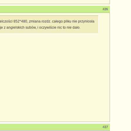
#26
czości 852*480, zmiana rozdz. całego pliku nie przyniosła
 angielskich subów, i oczywiście nic to nie dało.
#27