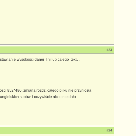
#23
tawianie wysokości danej lini lub całego textu.
ści 852*480, zmiana rozdz. całego pliku nie przyniosła
ielskich subów, i oczywiście nic to nie dało.
#24