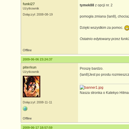
funki27
tymek88
z opcji nr. 2
Użytkownik
Dołączył: 2008-08-19
pomogła zmiana {\an8}, chocia
Dzięki wszystkim za pomoc.
Ostatnio edytowany przez funk
Offline
2009-06-06 23:24:37
piterkun
Proszę bardzo.
Użytkownik
{\an8}Jest po prostu rozmieszc
Nasza stronka o Katekyo Hitma
Dołączył: 2008-11-11
Offline
2009-06-17 18:57:59