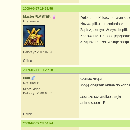
2009-06-17 19:19:58
MasterPLASTER
Dokładnie. Klikasz prawym klawi
Użytkownik
Nazwa pliku: nie zmieniasz
Zapisz jako typ: Wszystkie pliki
Kodowanie: Unicode [opcjonaln
> Zapisz. Pliczek zostaje nadpi
Dołączył: 2007-07-26
Offline
2009-06-17 19:29:18
kaol
Wielkie dzięki
Użytkownik
Mogę obejrzeń anime do końca i 
Skąd: Kielce
Dołączył: 2008-03-05
Jeszcze raz wielkie dzięki
anime super :-P
Offline
2009-07-02 23:44:54