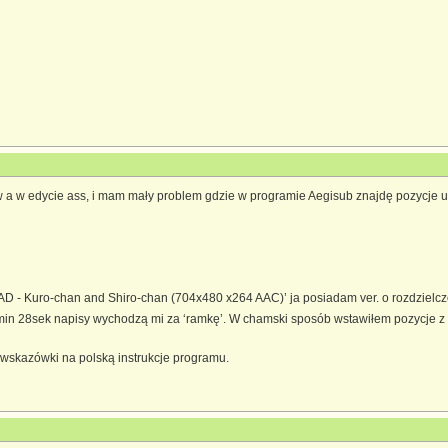
a w edycie ass, i mam mały problem gdzie w programie Aegisub znajdę pozycje us
 - Kuro-chan and Shiro-chan (704x480 x264 AAC)’ ja posiadam ver. o rozdzielczo
n 28sek napisy wychodzą mi za ‘ramkę’. W chamski sposób wstawiłem pozycje z ang
wskazówki na polską instrukcje programu.