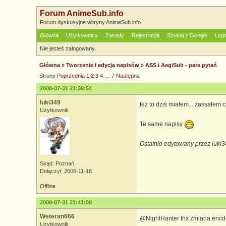
Forum AnimeSub.info
Forum dyskusyjne witryny AnimeSub.info
Główna
Użytkownicy
Zasady
Rejestracja
Szukaj z Google
Log
Nie jesteś zalogowany.
Główna
»
Tworzenie i edycja napisów
»
ASS i AegiSub - pare pytań
Strony
Poprzednia
1
2
3
4
…
7
Następna
2008-07-31 21:39:54
luki349
też to dziś miałem... zassałem cz
Użytkownik
Te same napisy
Ostatnio edytowany przez luki
Skąd: Poznań
Dołączył: 2006-11-18
Offline
2008-07-31 21:41:08
Weteran666
@NightHanter thx zmiana encde
Użytkownik