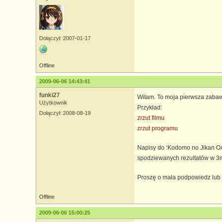
Dołączył: 2007-01-17
Offline
2009-06-06 14:43:41
funki27
Witam. To moja pierwsza zabaw 
Użytkownik
Przykład:
Dołączył: 2008-08-19
zrzut filmu
zrzut programu
Napisy do ‘Kodomo no Jikan OAD
spodziewanych rezultatów w 3mi
Proszę o mała podpowiedz lub 
Offline
2009-06-06 15:00:25