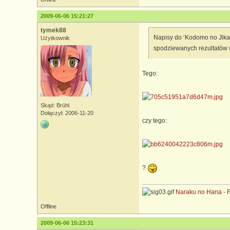
2009-06-06 15:21:27
tymek88
Napisy do ‘Kodomo no Jikan
Użytkownik
spodziewanych rezultatów w
Tego:
Skąd: Brühl
Dołączył: 2006-11-20
czy tego:
?
Naraku no Hana - 
Offline
2009-06-06 15:23:31