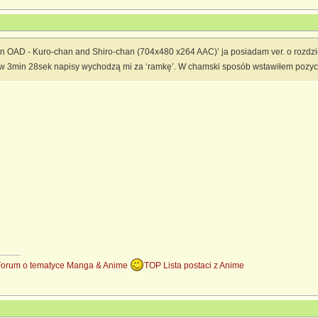
 OAD - Kuro-chan and Shiro-chan (704x480 x264 AAC)’ ja posiadam ver. o rozdziel
 3min 28sek napisy wychodzą mi za ‘ramkę’. W chamski sposób wstawiłem pozycje z
Forum o tematyce Manga & Anime
TOP Lista postaci z Anime