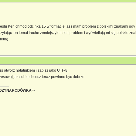
Deshi Kenichi" od odcinka 15 w formacie .ass mam problem z polskimi znakami gdy
ytając ten temat trochę zmniejszyłem ten problem i wyświetlają mi się polskie znaki)
ietla)
s otwórz notatnikiem i zapisz jako UTF-8.
zesuwaj jak sobie chcesz teraz powinno być dobrze.
ĘDZYNARODÓWKA=-