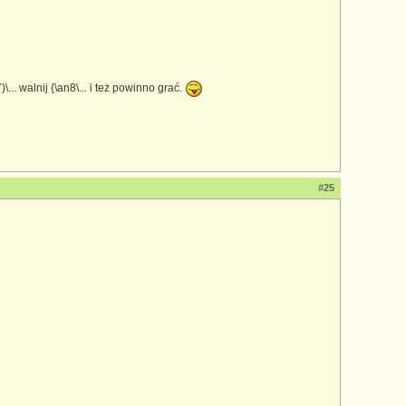
.. walnij {\an8\... i też powinno grać.
#25