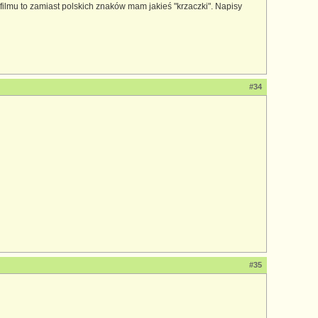
lmu to zamiast polskich znaków mam jakieś "krzaczki". Napisy
#34
#35