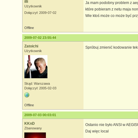
illi
Ja mam podobny problem z aegi
Użytkownik
które pobieram z netu maja nor
Dołączył: 2009-07-02
Wie ktoś może co może być pr
Offline
2009-07-02 23:55:44
Zatoichi
Spróbuj zmienić kodowanie teks
Użytkownik
Skąd: Warszawa
Dołączył: 2005-02-03
Offline
2009-07-03 00:03:01
KKnD
Ostanio nie było ANSI w AEGIS
Zbanowany
Daj więc local