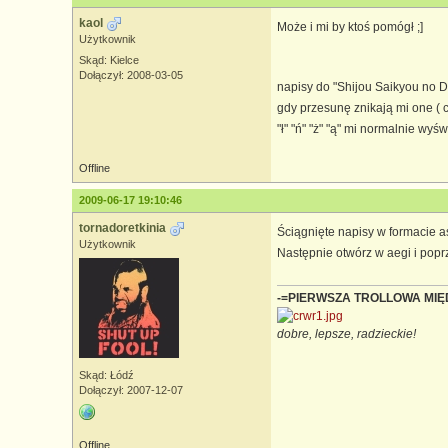
kaol
Może i mi by ktoś pomógł ;]
Użytkownik
Skąd: Kielce
Dołączył: 2008-03-05
napisy do "Shijou Saikyou no 
gdy przesunę znikają mi one ( cz
"ł" "ń" "ż" "ą" mi normalnie wyśw
Offline
2009-06-17 19:10:46
tornadoretkinia
Ściągnięte napisy w formacie as
Użytkownik
Następnie otwórz w aegi i popr
-=PIERWSZA TROLLOWA MI
dobre, lepsze, radzieckie!
Skąd: Łódź
Dołączył: 2007-12-07
Offline