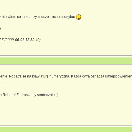
ż nie wiem co to znaczy, musze troche poczytać
i27 (2009-06-06 15:39:40)
zenie. Popatrz se na klawiaturę numeryczną. Każda cyfra oznacza umiejscowienie(w 
n Reborn! Zapraszamy serdecznie ;]