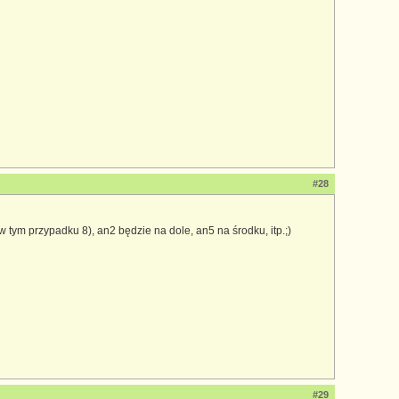
#28
tym przypadku 8), an2 będzie na dole, an5 na środku, itp.;)
#29