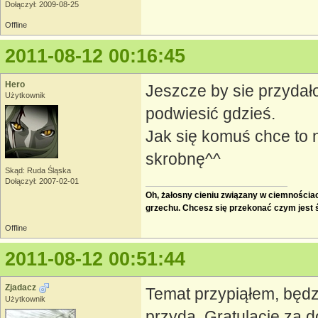
Dołączył: 2009-08-25
Offline
2011-08-12 00:16:45
Hero
Jeszcze by sie przydał
Użytkownik
podwiesić gdzieś.
Jak się komuś chce to ni
skrobnę^^
Skąd: Ruda Śląska
Dołączył: 2007-02-01
Oh, żałosny cieniu związany w ciemnościach
grzechu. Chcesz się przekonać czym jest
Offline
2011-08-12 00:51:44
Zjadacz
Temat przypiąłem, będz
Użytkownik
przyda. Gratulacje za d