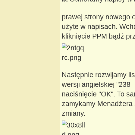
prawej strony nowego oki
użyte w napisach. Wch
kliknięcie PPM bądź prz
Następnie rozwijamy lis
wersji angielskiej "23
naciśnięcie "OK". To s
zamykamy Menadżera st
zmiany.