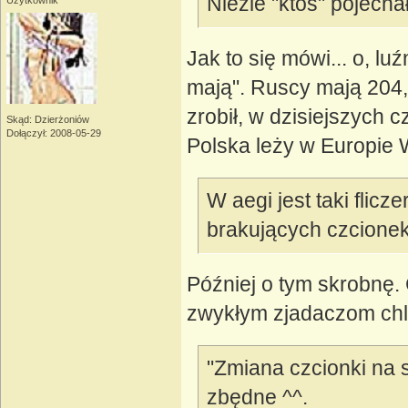
Nieźle "ktoś" pojech
Użytkownik
Jak to się mówi... o, lu
mają". Ruscy mają 204,
zrobił, w dzisiejszych 
Skąd: Dzierżoniów
Dołączył: 2008-05-29
Polska leży w Europie W
W aegi jest taki flicz
brakujących czcionek
Później o tym skrobnę. 
zwykłym zjadaczom chl
"Zmiana czcionki na 
zbędne ^^.