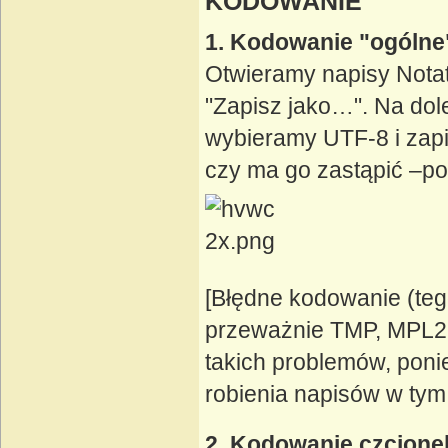
KODOWANIE
1. Kodowanie "ogólne
Otwieramy napisy Notat
"Zapisz jako…". Na dol
wybieramy UTF-8 i zapis
czy ma go zastąpić –p
[Błędne kodowanie (teg
przeważnie TMP, MPL2,
takich problemów, pon
robienia napisów w tym
2. Kodowanie czcione