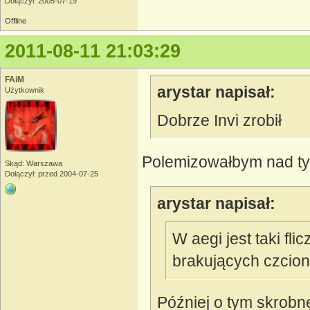
Dołączył: 2005-07-19
Offline
2011-08-11 21:03:29
FAiM
arystar napisał:
Użytkownik
Dobrze Invi zrobił
Polemizowałbym nad tym,
Skąd: Warszawa
Dołączył: przed 2004-07-25
arystar napisał:
W aegi jest taki fli
brakujących czcion
Później o tym skrobn