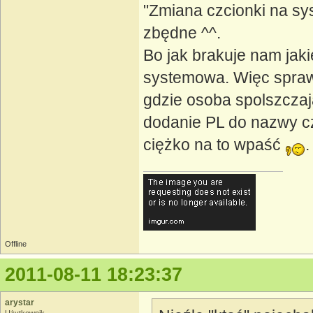
"Zmiana czcionki na sy
zbędne ^^.
Bo jak brakuje nam jaki
systemowa. Więc spraw
gdzie osoba spolszczają
dodanie PL do nazwy cz
ciężko na to wpaść
.
Offline
2011-08-11 18:23:37
arystar