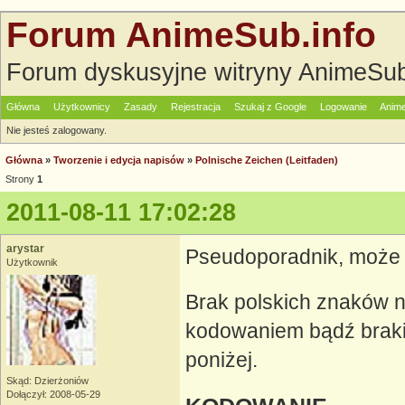
Forum AnimeSub.info
Forum dyskusyjne witryny AnimeSub
Główna
Użytkownicy
Zasady
Rejestracja
Szukaj z Google
Logowanie
Anime
Nie jesteś zalogowany.
Główna
»
Tworzenie i edycja napisów
»
Polnische Zeichen (Leitfaden)
Strony
1
2011-08-11 17:02:28
arystar
Pseudoporadnik, może c
Użytkownik
Brak polskich znaków 
kodowaniem bądź braki
poniżej.
Skąd: Dzierżoniów
Dołączył: 2008-05-29