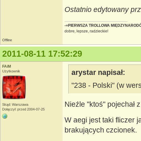
Ostatnio edytowany prz
-=PIERWSZA TROLLOWA MIĘDZYNAROD
dobre, lepsze, radzieckie!
Offline
2011-08-11 17:52:29
FAiM
arystar napisał:
Użytkownik
"238 - Polski" (w wer
Nieźle "ktoś" pojechał
Skąd: Warszawa
Dołączył: przed 2004-07-25
W aegi jest taki fliczer
brakujących czcionek.