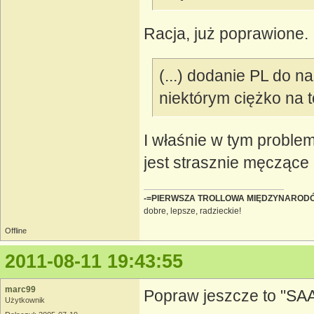
Racja, już poprawione.
(...) dodanie PL do n
niektórym ciężko na
I właśnie w tym problem
jest strasznie męczące 
-=PIERWSZA TROLLOWA MIĘDZYNAROD
dobre, lepsze, radzieckie!
Offline
2011-08-11 19:43:55
marc99
Popraw jeszcze to "SA
Użytkownik