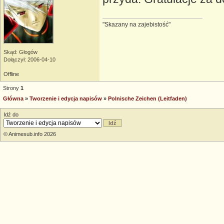
"Skazany na zajebistość"
Skąd: Głogów
Dołączył: 2006-04-10
Offline
Strony
1
Główna
»
Tworzenie i edycja napisów
»
Polnische Zeichen (Leitfaden)
Idź do
© Animesub.info 2026