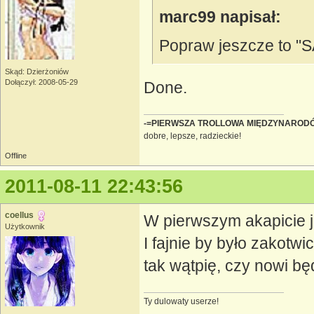
marc99 napisał:
Popraw jeszcze to "
Skąd: Dzierżoniów
Dołączył: 2008-05-29
Done.
-=PIERWSZA TROLLOWA MIĘDZYNAROD
dobre, lepsze, radzieckie!
Offline
2011-08-11 22:43:56
coellus
W pierwszym akapicie 
Użytkownik
I fajnie by było zakotwi
tak wątpię, czy nowi bę
Ty dulowaty userze!