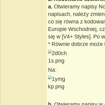
a.
Otwieramy napisy Nota
napisach, należy zmienić
co się równa z kodowan
Europie Wschodniej, czy
się w [V4+ Styles]. Po 
* Równie dobrze może t
Na:
b.
Otwieramy napisy w 