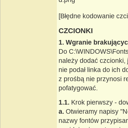
[Błędne kodowanie czci
CZCIONKI
1. Wgranie brakującyc
Do C:\WINDOWS\Fonts (
należy dodać czcionki, 
nie podał linka do ich 
z prośbą nie przynosi 
pofatygować.
1.1.
Krok pierwszy - dow
a.
Otwieramy napisy "No
nazwy fontów przypisa