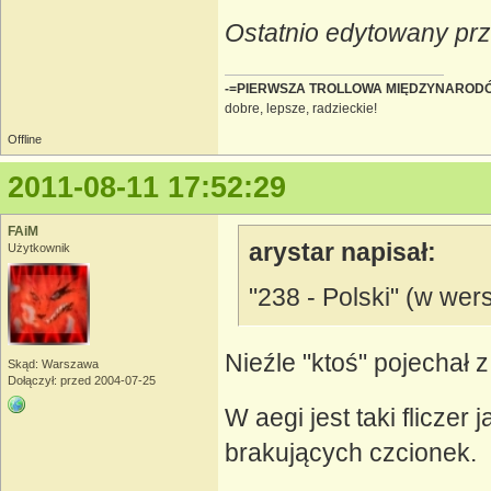
Ostatnio edytowany prz
-=PIERWSZA TROLLOWA MIĘDZYNAROD
dobre, lepsze, radzieckie!
Offline
2011-08-11 17:52:29
FAiM
arystar napisał:
Użytkownik
"238 - Polski" (w wer
Nieźle "ktoś" pojechał
Skąd: Warszawa
Dołączył: przed 2004-07-25
W aegi jest taki fliczer
brakujących czcionek.