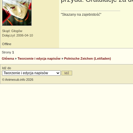
"Skazany na zajebistość"
Skąd: Głogów
Dołączył: 2006-04-10
Offline
Strony
1
Główna
»
Tworzenie i edycja napisów
»
Polnische Zeichen (Leitfaden)
Idź do
© Animesub.info 2026