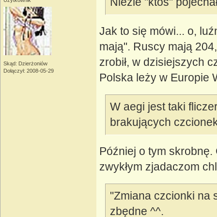
Nieźle "ktoś" pojech
Użytkownik
Jak to się mówi... o, lu
mają". Ruscy mają 204,
zrobił, w dzisiejszych 
Skąd: Dzierżoniów
Dołączył: 2008-05-29
Polska leży w Europie W
W aegi jest taki flicz
brakujących czcionek
Później o tym skrobnę. 
zwykłym zjadaczom chl
"Zmiana czcionki na 
zbędne ^^.