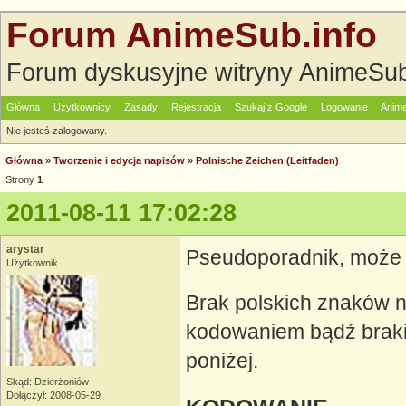
Forum AnimeSub.info
Forum dyskusyjne witryny AnimeSub
Główna
Użytkownicy
Zasady
Rejestracja
Szukaj z Google
Logowanie
Anime
Nie jesteś zalogowany.
Główna
»
Tworzenie i edycja napisów
»
Polnische Zeichen (Leitfaden)
Strony
1
2011-08-11 17:02:28
arystar
Pseudoporadnik, może c
Użytkownik
Brak polskich znaków 
kodowaniem bądź braki
poniżej.
Skąd: Dzierżoniów
Dołączył: 2008-05-29