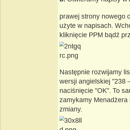
prawej strony nowego oki
użyte w napisach. Wch
kliknięcie PPM bądź prz
Następnie rozwijamy lis
wersji angielskiej "23
naciśnięcie "OK". To s
zamykamy Menadżera st
zmiany.