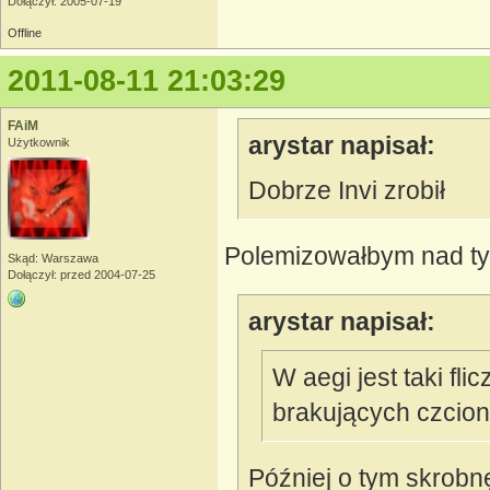
Dołączył: 2005-07-19
Offline
2011-08-11 21:03:29
FAiM
arystar napisał:
Użytkownik
Dobrze Invi zrobił
Polemizowałbym nad tym,
Skąd: Warszawa
Dołączył: przed 2004-07-25
arystar napisał:
W aegi jest taki fli
brakujących czcion
Później o tym skrobn