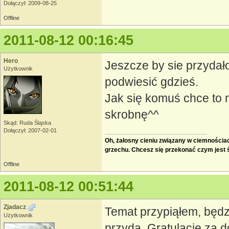
Dołączył: 2009-08-25
Offline
2011-08-12 00:16:45
Hero
Jeszcze by sie przydał
Użytkownik
podwiesić gdzieś.
Jak się komuś chce to ni
skrobnę^^
Skąd: Ruda Śląska
Dołączył: 2007-02-01
Oh, żałosny cieniu związany w ciemnościach
grzechu. Chcesz się przekonać czym jest
Offline
2011-08-12 00:51:44
Zjadacz
Temat przypiąłem, będz
Użytkownik
przyda. Gratulacje za d