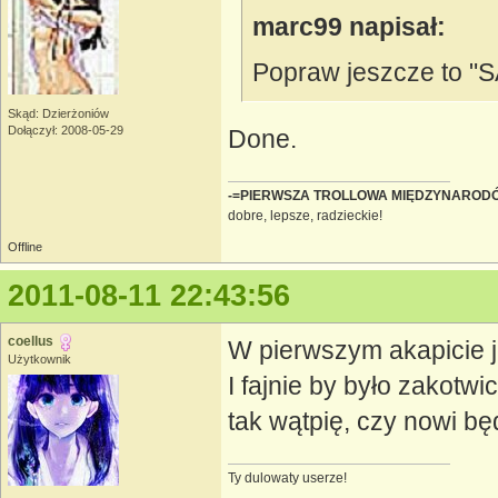
marc99 napisał:
Popraw jeszcze to "
Skąd: Dzierżoniów
Dołączył: 2008-05-29
Done.
-=PIERWSZA TROLLOWA MIĘDZYNAROD
dobre, lepsze, radzieckie!
Offline
2011-08-11 22:43:56
coellus
W pierwszym akapicie 
Użytkownik
I fajnie by było zakotwi
tak wątpię, czy nowi bę
Ty dulowaty userze!