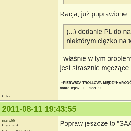
Racja, już poprawione.
(...) dodanie PL do n
niektórym ciężko na
I właśnie w tym problem
jest strasznie męczące 
-=PIERWSZA TROLLOWA MIĘDZYNAROD
dobre, lepsze, radzieckie!
Offline
2011-08-11 19:43:55
marc99
Popraw jeszcze to "SA
Użytkownik