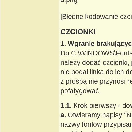
[Błędne kodowanie czci
CZCIONKI
1. Wgranie brakującyc
Do C:\WINDOWS\Fonts (
należy dodać czcionki, 
nie podał linka do ich 
z prośbą nie przynosi 
pofatygować.
1.1.
Krok pierwszy - dow
a.
Otwieramy napisy "No
nazwy fontów przypisa