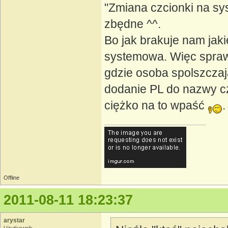
"Zmiana czcionki na sy
zbędne ^^.
Bo jak brakuje nam jaki
systemowa. Więc spraw
gdzie osoba spolszczają
dodanie PL do nazwy cz
ciężko na to wpaść
.
Offline
2011-08-11 18:23:37
arystar