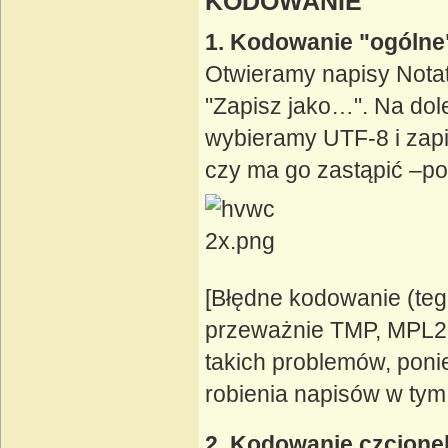
KODOWANIE
1. Kodowanie "ogólne
Otwieramy napisy Notat
"Zapisz jako…". Na dol
wybieramy UTF-8 i zapis
czy ma go zastąpić –p
[Błędne kodowanie (teg
przeważnie TMP, MPL2,
takich problemów, pon
robienia napisów w tym
2. Kodowanie czcione