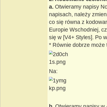
a.
Otwieramy napisy Nota
napisach, należy zmienić
co się równa z kodowan
Europie Wschodniej, czy
się w [V4+ Styles]. Po 
* Równie dobrze może t
Na:
b.
Otwieramy napisy w 