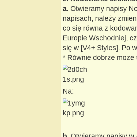
a.
Otwieramy napisy Nota
napisach, należy zmienić
co się równa z kodowan
Europie Wschodniej, czy
się w [V4+ Styles]. Po 
* Równie dobrze może t
Na:
b.
Otwieramy napisy w 