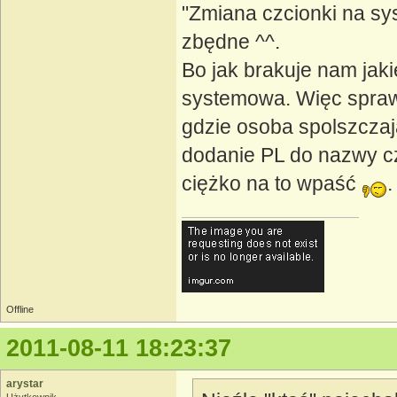
"Zmiana czcionki na sy
zbędne ^^.
Bo jak brakuje nam jaki
systemowa. Więc spraw
gdzie osoba spolszczają
dodanie PL do nazwy cz
ciężko na to wpaść
.
Offline
2011-08-11 18:23:37
arystar