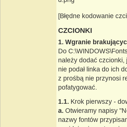
[Błędne kodowanie czci
CZCIONKI
1. Wgranie brakującyc
Do C:\WINDOWS\Fonts (
należy dodać czcionki, 
nie podał linka do ich 
z prośbą nie przynosi 
pofatygować.
1.1.
Krok pierwszy - dow
a.
Otwieramy napisy "No
nazwy fontów przypisa