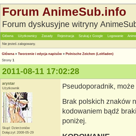
Forum AnimeSub.info
Forum dyskusyjne witryny AnimeSub
Główna
Użytkownicy
Zasady
Rejestracja
Szukaj z Google
Logowanie
Anime
Nie jesteś zalogowany.
Główna
»
Tworzenie i edycja napisów
»
Polnische Zeichen (Leitfaden)
Strony
1
2011-08-11 17:02:28
arystar
Pseudoporadnik, może c
Użytkownik
Brak polskich znaków 
kodowaniem bądź braki
poniżej.
Skąd: Dzierżoniów
Dołączył: 2008-05-29