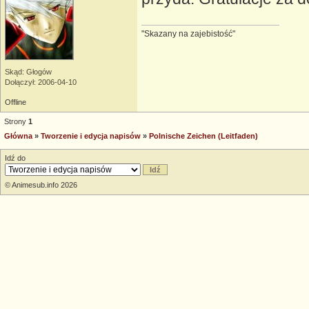
"Skazany na zajebistość"
Skąd: Głogów
Dołączył: 2006-04-10
Offline
Strony
1
Główna
»
Tworzenie i edycja napisów
»
Polnische Zeichen (Leitfaden)
Idź do
© Animesub.info 2026