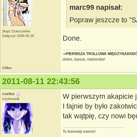
marc99 napisał:
Popraw jeszcze to "
Skąd: Dzierżoniów
Dołączył: 2008-05-29
Done.
-=PIERWSZA TROLLOWA MIĘDZYNAROD
dobre, lepsze, radzieckie!
Offline
2011-08-11 22:43:56
coellus
W pierwszym akapicie 
Użytkownik
I fajnie by było zakotwi
tak wątpię, czy nowi bę
Ty dulowaty userze!