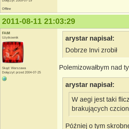
Dołączył: 2005-07-19
Offline
2011-08-11 21:03:29
FAiM
arystar napisał:
Użytkownik
Dobrze Invi zrobił
Polemizowałbym nad tym,
Skąd: Warszawa
Dołączył: przed 2004-07-25
arystar napisał:
W aegi jest taki fli
brakujących czcion
Później o tym skrobn