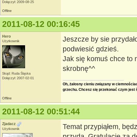
Dołączył: 2009-08-25
Offline
2011-08-12 00:16:45
Hero
Jeszcze by sie przydał
Użytkownik
podwiesić gdzieś.
Jak się komuś chce to ni
skrobnę^^
Skąd: Ruda Śląska
Dołączył: 2007-02-01
Oh, żałosny cieniu związany w ciemnościach
grzechu. Chcesz się przekonać czym jest
Offline
2011-08-12 00:51:44
Zjadacz
Temat przypiąłem, będz
Użytkownik
przyda. Gratulacje za d