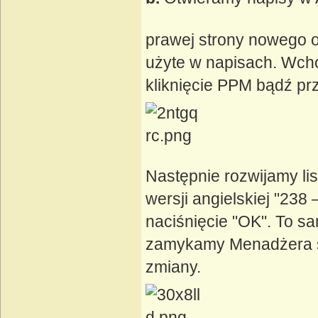
prawej strony nowego oki
użyte w napisach. Wch
kliknięcie PPM bądź prz
Następnie rozwijamy lis
wersji angielskiej "23
naciśnięcie "OK". To s
zamykamy Menadżera st
zmiany.