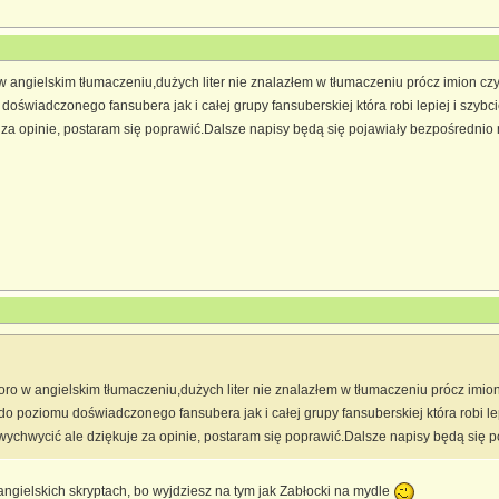
w angielskim tłumaczeniu,dużych liter nie znalazłem w tłumaczeniu prócz imion czy
oświadczonego fansubera jak i całej grupy fansuberskiej która robi lepiej i szybc
 za opinie, postaram się poprawić.Dalsze napisy będą się pojawiały bezpośrednio n
poro w angielskim tłumaczeniu,dużych liter nie znalazłem w tłumaczeniu prócz imio
do poziomu doświadczonego fansubera jak i całej grupy fansuberskiej która robi l
 wychwycić ale dziękuje za opinie, postaram się poprawić.Dalsze napisy będą się p
angielskich skryptach, bo wyjdziesz na tym jak Zabłocki na mydle