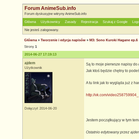
Forum AnimeSub.info
Forum dyskusyjne witryny AnimeSub.info
Główna
Użytkownicy
Zasady
Rejestracja
Szukaj z Google
Log
Nie jesteś zalogowany.
Główna
»
Tworzenie i edycja napisów
»
M3: Sono Kuroki Hagane ep.6
Strony
1
2014-06-27 17:19:13
ajdem
Są to moje pierwsze napisy do 
Użytkownik
Jak ktoś będzie chętny to podeś
A tu link jak to wygląda już z h
http://vk.com/video25875990
Dołączył: 2014-06-20
Jestem początkujący w tym tem
Ostatnio edytowany przez ajde