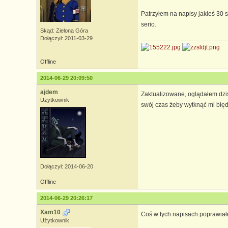
Patrzyłem na napisy jakieś 30 s
serio.
Skąd: Zielona Góra
Dołączył: 2011-03-29
Offline
2014-06-29 20:09:50
ajdem
Zaktualizowane, oglądałem dzis
Użytkownik
swój czas żeby wytknąć mi błęd
Dołączył: 2014-06-20
Offline
2014-06-29 20:26:17
Xam10
Coś w tych napisach poprawia
Użytkownik