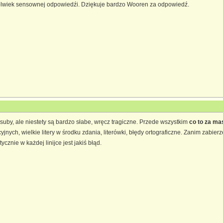
jkolwiek sensownej odpowiedźi. Dziękuje bardzo Wooren za odpowiedź.
suby, ale niestety są bardzo słabe, wręcz tragiczne. Przede wszystkim
co to za ma
jnych, wielkie litery w środku zdania, literówki, błędy ortograficzne. Zanim zabier
cznie w każdej linijce jest jakiś błąd.