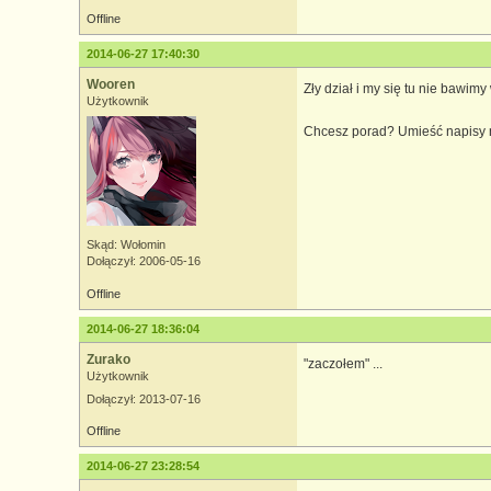
Offline
2014-06-27 17:40:30
Wooren
Zły dział i my się tu nie bawimy
Użytkownik
Chcesz porad? Umieść napisy na
Skąd: Wołomin
Dołączył: 2006-05-16
Offline
2014-06-27 18:36:04
Zurako
"zaczołem" ...
Użytkownik
Dołączył: 2013-07-16
Offline
2014-06-27 23:28:54