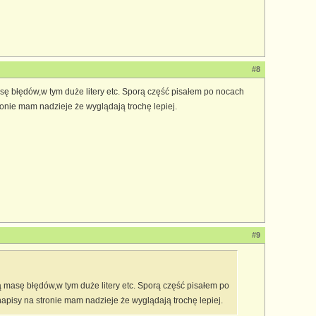
#8
sę błędów,w tym duże litery etc. Sporą część pisałem po nocach
onie mam nadzieje że wyglądają trochę lepiej.
#9
ą masę błędów,w tym duże litery etc. Sporą część pisałem po
apisy na stronie mam nadzieje że wyglądają trochę lepiej.