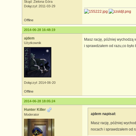
Skąd: Zielona Góra
Dołączył: 2011-03-29
Offline
2014-06-28 16:48:19
ajdem
Masz rację, później wychodzą w
Użytkownik
i sprawdzałem od razu,co było 
Dołączył: 2014-06-20
Offline
2014-06-28 18:05:24
Hunter Killer
ajdem napisał:
Moderator
Masz rację, później wychod
nocach i sprawdzałem od ra