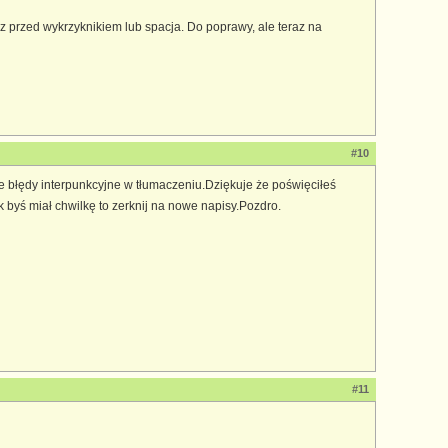
sz przed wykrzyknikiem lub spacja. Do poprawy, ale teraz na
#10
e błędy interpunkcyjne w tłumaczeniu.Dziękuje że poświęciłeś
 byś miał chwilkę to zerknij na nowe napisy.Pozdro.
#11