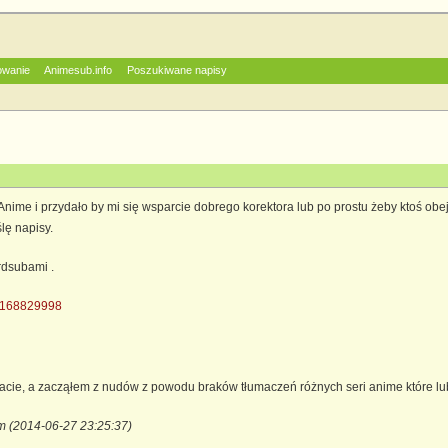
owanie
Animesub.info
Poszukiwane napisy
Anime i przydało by mi się wsparcie dobrego korektora lub po prostu żeby ktoś obe
lę napisy.
ardsubami .
4_168829998
acie, a zacząłem z nudów z powodu braków tłumaczeń różnych seri anime które lu
m (2014-06-27 23:25:37)