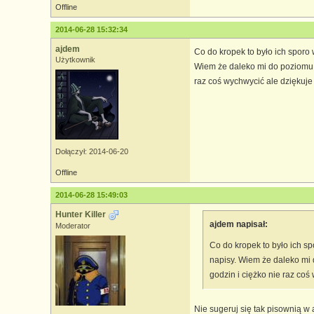
Offline
2014-06-28 15:32:34
ajdem
Co do kropek to było ich sporo 
Użytkownik
Wiem że daleko mi do poziomu d
raz coś wychwycić ale dziękuje
Dołączył: 2014-06-20
Offline
2014-06-28 15:49:03
Hunter Killer
ajdem napisał:
Moderator
Co do kropek to było ich s
napisy. Wiem że daleko mi 
godzin i ciężko nie raz coś
Nie sugeruj się tak pisownią w 