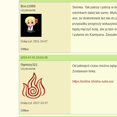
Bucz1990
Siemka. Tak patrzę i patrzę w te
Użytkownik
odcinkach dalej tak samo. Myśl
wie, że doktorkowie też tak do 
przypadku prognozy wskazywały 
będą męczyć bułę, ale ja tam si
I pytanie do Kamiyana. Zassałem
Dołączył: 2011-10-07
Offline
2023-07-01 23:02:39
Ognisty321
Od jakiegoś czasu można ogląd
Użytkownik
Zostawiam linka.
https://online.shisha-subs.eu/
Dołączył: 2017-10-07
Offline