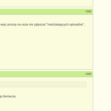
#362
 więc proszę na razie nie zgłaszać "niedziałających uploadów",
#363
go tłumacza.