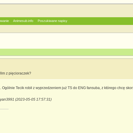
owanie
Animesub.info
Poszukiwane napisy
ilm z pięcioraczek?
 Ogólnie Tecik robił z wyprzedzeniem już TS do ENG fansuba, z którego chcę skor
iyan3991 (2023-05-05 17:57:31)