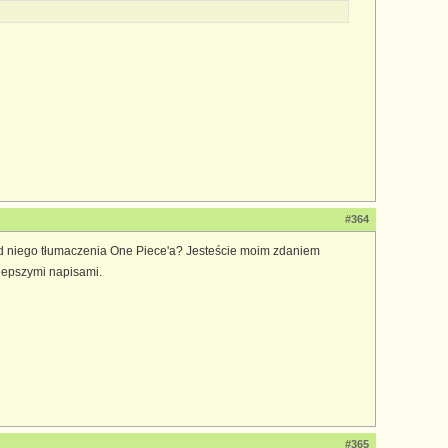
#364
od niego tłumaczenia One Piece'a? Jesteście moim zdaniem
jlepszymi napisami.
#365