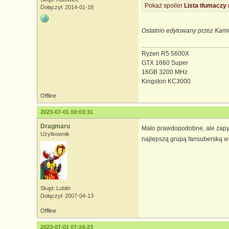
Pokaż spoiler
Lista tłumaczy 
Dołączył: 2014-01-18
Ostatnio edytowany przez Kam
Ryzen R5 5600X
GTX 1660 Super
16GB 3200 MHz
Kingston KC3000
Offline
2023-07-01 00:03:31
Dragmaru
Mało prawdopodobne, ale zapyt
Użytkownik
najlepszą grupą fansuberską w 
Skąd: Lublin
Dołączył: 2007-04-13
Offline
2023-07-01 07:24:23