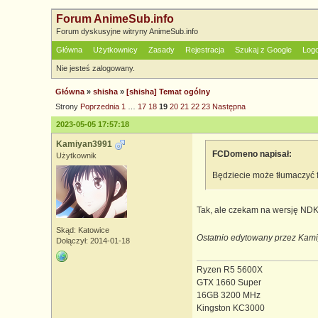
Forum AnimeSub.info
Forum dyskusyjne witryny AnimeSub.info
Główna
Użytkownicy
Zasady
Rejestracja
Szukaj z Google
Log
Nie jesteś zalogowany.
Główna
»
shisha
»
[shisha] Temat ogólny
Strony
Poprzednia
1
…
17
18
19
20
21
22
23
Następna
2023-05-05 17:57:18
Kamiyan3991
FCDomeno napisał:
Użytkownik
Będziecie może tłumaczyć f
Tak, ale czekam na wersję NDK.
Skąd: Katowice
Ostatnio edytowany przez Kam
Dołączył: 2014-01-18
Ryzen R5 5600X
GTX 1660 Super
16GB 3200 MHz
Kingston KC3000