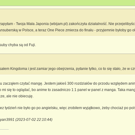
pytam - Twoja Mała Japonia (wbijam.pl) zakończyła działalność. Nie przejelibyś
nsuberską w Polsce, a teraz One Piece zmierza do finału - przyjemnie byłoby go o
tsuby chyba są od Fuji.
ałem Kingdoma i jest zamiar jego obejrzenia, pytanie tylko, co to się stało, że w 
u zacząłem czytać mangę. Jestem jakieś 300 rozdziałów do przodu względem ani
ło mi się to oglądać, bo anime to zasadniczo 1:1 panel w panel z manga. Taka man
e, ale nie obiecuję.
ez tydzień nie było go po angielsku, więc zrobiłem wyjątkowo, żeby chociaż po pol
iyan3991 (2023-07-02 22:10:44)