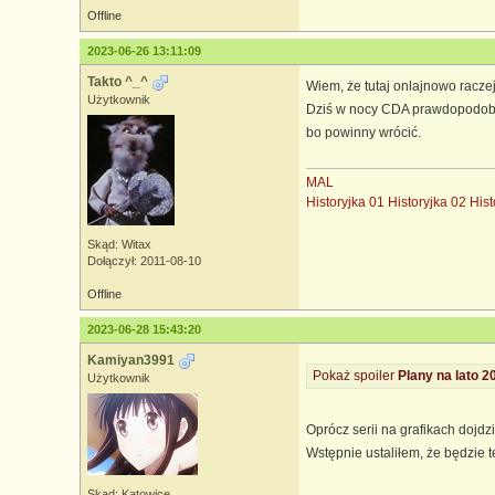
Offline
2023-06-26 13:11:09
Takto ^_^
Wiem, że tutaj onlajnowo raczej 
Użytkownik
Dziś w nocy CDA prawdopodobnie
bo powinny wrócić.
MAL
Historyjka 01
Historyjka 02
Hist
Skąd: Witax
Dołączył: 2011-08-10
Offline
2023-06-28 15:43:20
Kamiyan3991
Pokaż spoiler
Plany na lato 2
Użytkownik
Oprócz serii na grafikach dojdz
Wstępnie ustaliłem, że będzie te
Skąd: Katowice