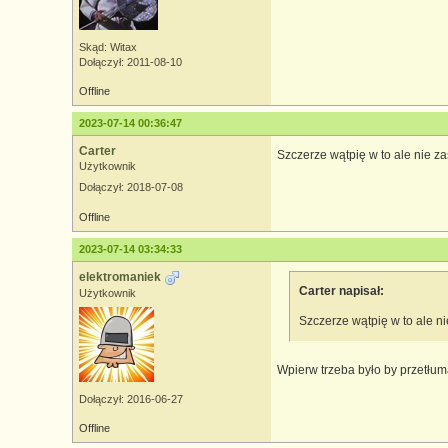
Skąd: Witax
Dołączył: 2011-08-10
Offline
2023-07-14 00:36:47
Carter
Szczerze wątpię w to ale nie z
Użytkownik
Dołączył: 2018-07-08
Offline
2023-07-14 03:34:33
elektromaniek
Carter napisał:
Użytkownik
Szczerze wątpię w to ale n
Wpierw trzeba było by przetłu
Dołączył: 2016-06-27
Offline