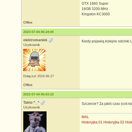
GTX 1660 Super
16GB 3200 MHz
Kingston KC3000
Offline
2023-07-04 06:24:00
elektromaniek
Kiedy pojawią kolejne odcinki 
Użytkownik
Dołączył: 2016-06-27
Offline
2023-07-04 09:43:10
Takto ^_^
Szczerze? Za jakiś czas (coś 
Użytkownik
MAL
Historyjka 01
Historyjka 02
Hist