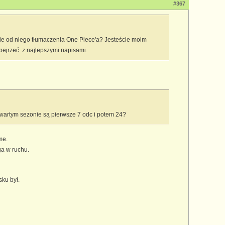
#367
cie od niego tłumaczenia One Piece'a? Jesteście moim
bejrzeć z najlepszymi napisami.
czwartym sezonie są pierwsze 7 odc i potem 24?
me.
ga w ruchu.
sku był.