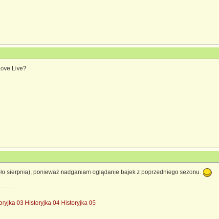
Love Live?
koło sierpnia), ponieważ nadganiam oglądanie bajek z poprzedniego sezonu.
oryjka 03
Historyjka 04
Historyjka 05