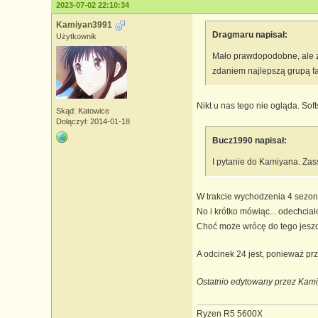
2023-07-02 22:10:34
Kamiyan3991
Dragmaru napisał:
Użytkownik
Mało prawdopodobne, ale za
zdaniem najlepszą grupą fa
Nikt u nas tego nie ogląda. Sof
Skąd: Katowice
Dołączył: 2014-01-18
Bucz1990 napisał:
I pytanie do Kamiyana. Zass
W trakcie wychodzenia 4 sezon
No i krótko mówiąc... odechcia
Choć może wrócę do tego jeszcz
A odcinek 24 jest, ponieważ prz
Ostatnio edytowany przez Kam
Ryzen R5 5600X