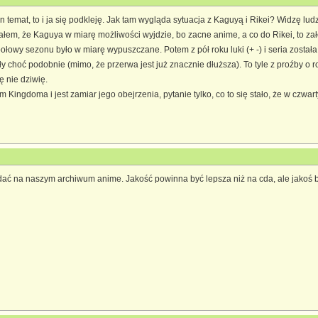
n temat, to i ja się podkleję. Jak tam wygląda sytuacja z Kaguyą i Rikei? Widzę lud
ałem, że Kaguya w miarę możliwości wyjdzie, bo zacne anime, a co do Rikei, to zał
połowy sezonu było w miarę wypuszczane. Potem z pół roku luki (+ -) i seria został
choć podobnie (mimo, że przerwa jest już znacznie dłuższa). To tyle z proźby o r
ę nie dziwię.
 Kingdoma i jest zamiar jego obejrzenia, pytanie tylko, co to się stało, że w czwa
ać na naszym archiwum anime. Jakość powinna być lepsza niż na cda, ale jakoś 