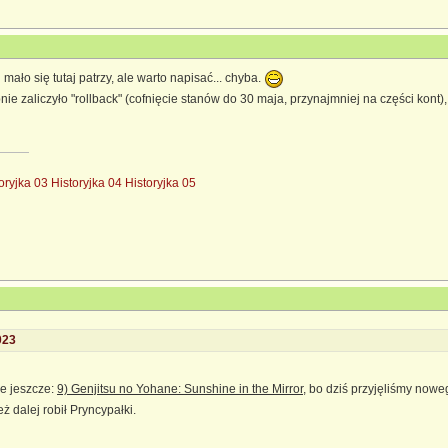
mało się tutaj patrzy, ale warto napisać... chyba.
 zaliczyło "rollback" (cofnięcie stanów do 30 maja, przynajmniej na części kont),
oryjka 03
Historyjka 04
Historyjka 05
023
ie jeszcze:
9) Genjitsu no Yohane: Sunshine in the Mirror
, bo dziś przyjęliśmy nowe
ż dalej robił Pryncypałki.