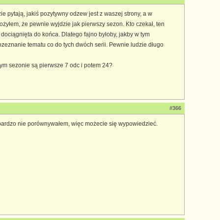
zie pytają, jakiś pozytywny odzew jest z waszej strony, a w
ożyłem, że pewnie wyjdzie jak pierwszy sezon. Kto czekał, ten
a dociągnięta do końca. Dlatego fajno byłoby, jakby w tym
ozeznanie tematu co do tych dwóch serii. Pewnie ludzie długo
rtym sezonie są pierwsze 7 odc i potem 24?
#366
bardzo nie porównywałem, więc możecie się wypowiedzieć.