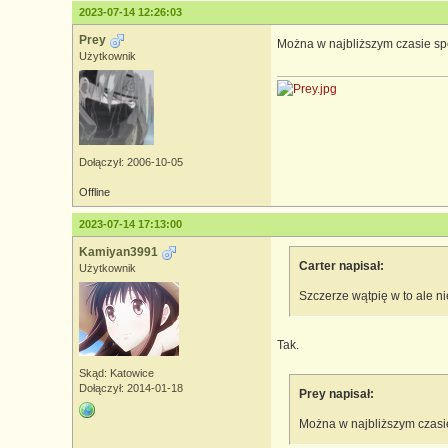
2023-07-14 12:26:03
Prey
Można w najbliższym czasie s
Użytkownik
Dołączył: 2006-10-05
Offline
2023-07-14 17:13:00
Kamiyan3991
Carter napisał:
Użytkownik
Szczerze wątpię w to ale n
Tak.
Skąd: Katowice
Dołączył: 2014-01-18
Prey napisał:
Można w najbliższym czasi