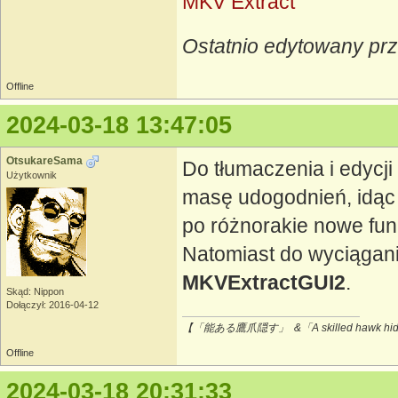
MKV Extract
Ostatnio edytowany pr
Offline
2024-03-18 13:47:05
OtsukareSama
Do tłumaczenia i edycj
Użytkownik
masę udogodnień, idąc 
po różnorakie nowe fun
Natomiast do wyciągan
MKVExtractGUI2
.
Skąd: Nippon
Dołączył: 2016-04-12
【「能ある鷹爪隠す」 &「A skilled hawk hides
Offline
2024-03-18 20:31:33