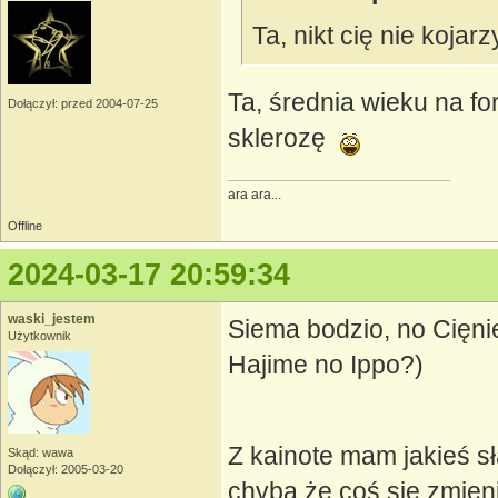
Ta, nikt cię nie kojar
Ta, średnia wieku na fo
Dołączył: przed 2004-07-25
sklerozę
ara ara...
Offline
2024-03-17 20:59:34
waski_jestem
Siema bodzio, no Cięni
Użytkownik
Hajime no Ippo?)
Z kainote mam jakieś s
Skąd: wawa
Dołączył: 2005-03-20
chyba że coś się zmieni