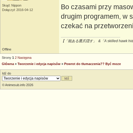
Bo czasami przy masow
Skąd: Nippon
Dołączył: 2016-04-12
drugim programem, w sz
czekać na przetworzeni
【「能ある鷹爪隠す」 &「A skilled hawk hides
Offline
Strony
1
2
Następna
Główna
»
Tworzenie i edycja napisów
»
Powrot do tłumaczenia?? Być moze
Idź do
© Animesub.info 2026