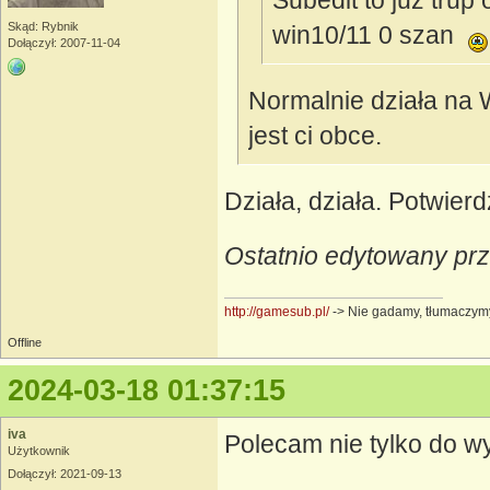
Subedit to już trup 
Skąd: Rybnik
win10/11 0 szan
Dołączył: 2007-11-04
Normalnie działa na W
jest ci obce.
Działa, działa. Potwie
Ostatnio edytowany prz
http://gamesub.pl/
-> Nie gadamy, tłumaczym
Offline
2024-03-18 01:37:15
iva
Polecam nie tylko do w
Użytkownik
Dołączył: 2021-09-13