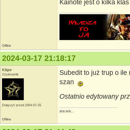
Kainote jest o kilka kla
Offline
2024-03-17 21:18:17
Kilgur
Subedit to już trup o il
Użytkownik
szan
Ostatnio edytowany prz
Dołączył: przed 2004-07-25
ara ara...
Offline