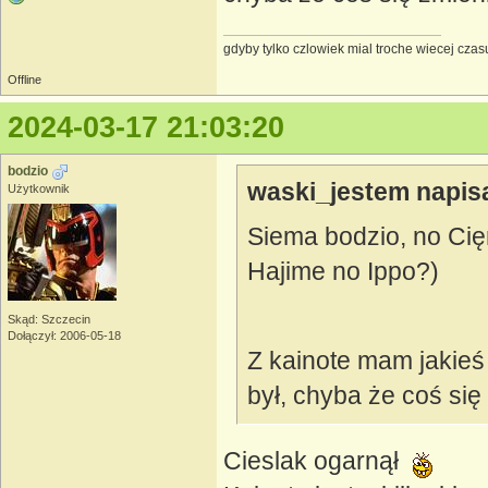
gdyby tylko czlowiek mial troche wiecej czasu
Offline
2024-03-17 21:03:20
bodzio
waski_jestem napisa
Użytkownik
Siema bodzio, no Cię
Hajime no Ippo?)
Skąd: Szczecin
Dołączył: 2006-05-18
Z kainote mam jakieś
był, chyba że coś się
Cieslak ogarnął