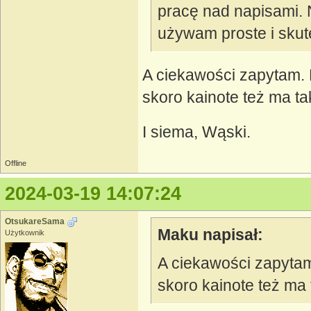
pracę nad napisami. 
używam proste i sku
A ciekawości zapytam.
skoro kainote też ma t
I siema, Wąski.
Offline
2024-03-19 14:07:24
OtsukareSama
Maku napisał:
Użytkownik
A ciekawości zapyta
skoro kainote też ma