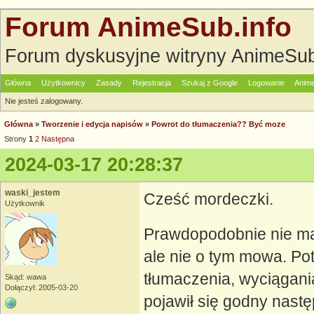
Forum AnimeSub.info
Forum dyskusyjne witryny AnimeSub
Główna
Użytkownicy
Zasady
Rejestracja
Szukaj z Google
Logowanie
Anime
Nie jesteś zalogowany.
Główna
»
Tworzenie i edycja napisów
»
Powrot do tłumaczenia?? Być moze
Strony
1
2
Następna
2024-03-17 20:28:37
waski_jestem
Cześć mordeczki.
Użytkownik
Prawdopodobnie nie ma 
ale nie o tym mowa. Po
tłumaczenia, wyciągania
Skąd: wawa
Dołączył: 2005-03-20
pojawił się godny nast