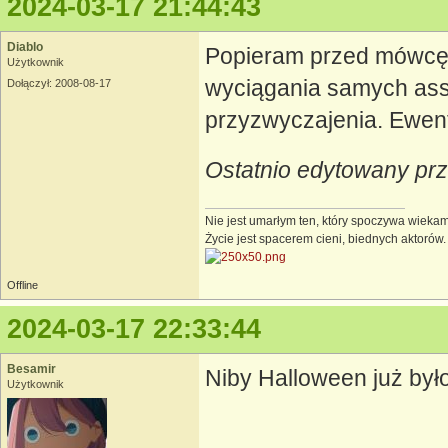
2024-03-17 21:44:43
Diablo
Popieram przed mówcę B
Użytkownik
wyciągania samych assó
Dołączył: 2008-08-17
przyzwyczajenia. Ewentu
Ostatnio edytowany prz
Nie jest umarłym ten, który spoczywa wieka
Życie jest spacerem cieni, biednych aktorów. 
Offline
2024-03-17 22:33:44
Besamir
Niby Halloween już było
Użytkownik