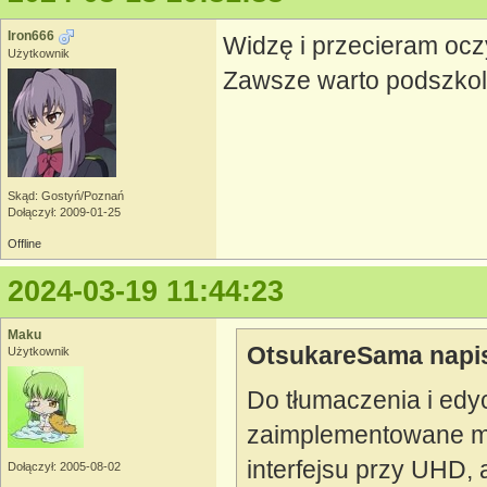
Iron666
Widzę i przecieram ocz
Użytkownik
Zawsze warto podszkol
Skąd: Gostyń/Poznań
Dołączył: 2009-01-25
Offline
2024-03-19 11:44:23
Maku
OtsukareSama napis
Użytkownik
Do tłumaczenia i edy
zaimplementowane ma
interfejsu przy UHD,
Dołączył: 2005-08-02