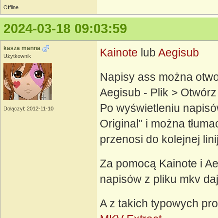
Offline
2024-03-18 09:03:59
kasza manna
Kainote
lub
Aegisub
Użytkownik
Napisy ass można otwor
Aegisub - Plik > Otwórz
Po wyświetleniu napisó
Dołączył: 2012-11-10
Original" i można tłuma
przenosi do kolejnej linij
Za pomocą Kainote i Ae
napisów z pliku mkv daj
A z takich typowych pr