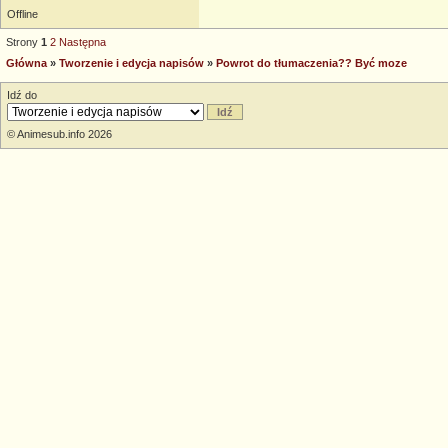
Offline
Strony
1
2
Następna
Główna
»
Tworzenie i edycja napisów
»
Powrot do tłumaczenia?? Być moze
Idź do
© Animesub.info 2026