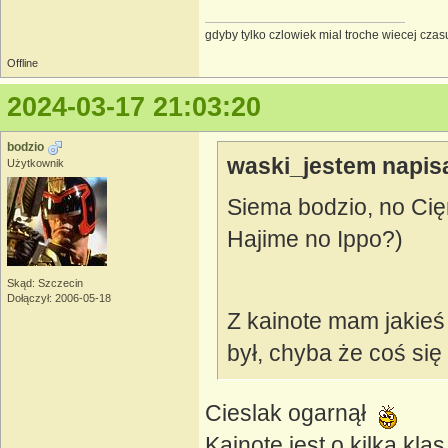
gdyby tylko czlowiek mial troche wiecej czasu
Offline
2024-03-17 21:03:20
bodzio
waski_jestem napisa
Użytkownik
Siema bodzio, no Cię
Hajime no Ippo?)
Skąd: Szczecin
Dołączył: 2006-05-18
Z kainote mam jakieś
był, chyba że coś się
Cieslak ogarnął
Kainote jest o kilka kla