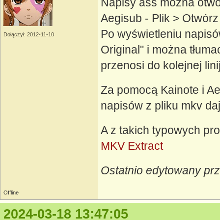
Napisy ass można otwor
Aegisub - Plik > Otwórz
Po wyświetleniu napisó
Dołączył: 2012-11-10
Original" i można tłuma
przenosi do kolejnej linij
Za pomocą Kainote i Ae
napisów z pliku mkv daj
A z takich typowych pr
MKV Extract
Ostatnio edytowany pr
Offline
2024-03-18 13:47:05