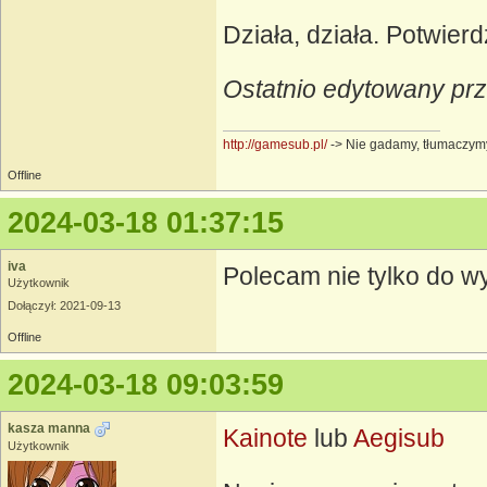
Działa, działa. Potwie
Ostatnio edytowany prz
http://gamesub.pl/
-> Nie gadamy, tłumaczym
Offline
2024-03-18 01:37:15
iva
Polecam nie tylko do w
Użytkownik
Dołączył: 2021-09-13
Offline
2024-03-18 09:03:59
kasza manna
Kainote
lub
Aegisub
Użytkownik