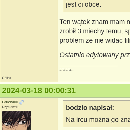
jest ci obce.
Ten wątek znam mam na
zrobił 3 miechy temu, s
problem że nie widać 
Ostatnio edytowany prz
ara ara...
Offline
2024-03-18 00:00:31
Grucha00
bodzio napisał:
Użytkownik
Na ircu można go zn