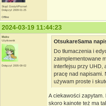
Skąd: Gostyń/Poznań
Dołączył: 2009-01-25
Offline
2024-03-19 11:44:23
Maku
OtsukareSama napis
Użytkownik
Do tłumaczenia i edy
zaimplementowane ma
interfejsu przy UHD,
Dołączył: 2005-08-02
pracę nad napisami. 
używam proste i sku
A ciekawości zapytam.
skoro kainote też ma t