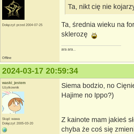
Ta, nikt cię nie kojar
Ta, średnia wieku na fo
Dołączył: przed 2004-07-25
sklerozę
ara ara...
Offline
2024-03-17 20:59:34
waski_jestem
Siema bodzio, no Cięni
Użytkownik
Hajime no Ippo?)
Z kainote mam jakieś s
Skąd: wawa
Dołączył: 2005-03-20
chyba że coś się zmieni