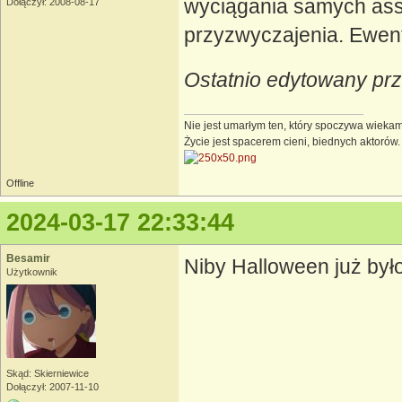
wyciągania samych assó
Dołączył: 2008-08-17
przyzwyczajenia. Ewentu
Ostatnio edytowany prz
Nie jest umarłym ten, który spoczywa wieka
Życie jest spacerem cieni, biednych aktorów. 
Offline
2024-03-17 22:33:44
Besamir
Niby Halloween już było
Użytkownik
Skąd: Skierniewice
Dołączył: 2007-11-10