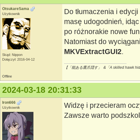
OtsukareSama
Do tłumaczenia i edycj
Użytkownik
masę udogodnień, idąc 
po różnorakie nowe fun
Natomiast do wyciągan
MKVExtractGUI2
.
Skąd: Nippon
Dołączył: 2016-04-12
【「能ある鷹爪隠す」 &「A skilled hawk hides
Offline
2024-03-18 20:31:33
Iron666
Widzę i przecieram ocz
Użytkownik
Zawsze warto podszkol