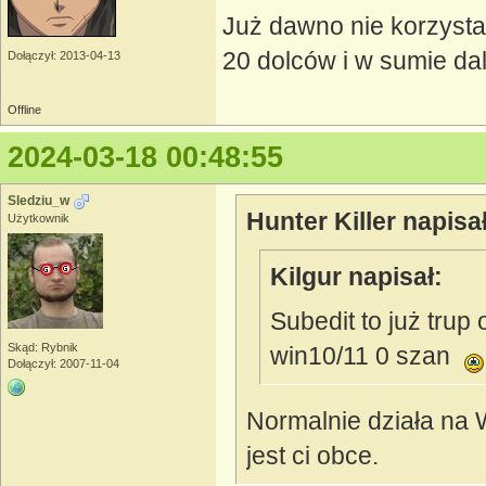
Już dawno nie korzysta
20 dolców i w sumie da
Dołączył: 2013-04-13
Offline
2024-03-18 00:48:55
Sledziu_w
Hunter Killer napisał
Użytkownik
Kilgur napisał:
Subedit to już trup 
Skąd: Rybnik
win10/11 0 szan
Dołączył: 2007-11-04
Normalnie działa na W
jest ci obce.