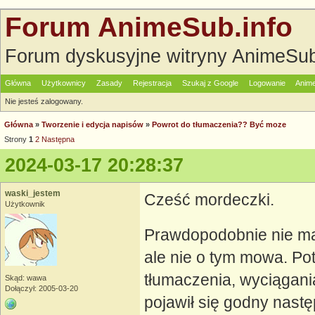
Forum AnimeSub.info
Forum dyskusyjne witryny AnimeSub
Główna
Użytkownicy
Zasady
Rejestracja
Szukaj z Google
Logowanie
Anime
Nie jesteś zalogowany.
Główna
»
Tworzenie i edycja napisów
»
Powrot do tłumaczenia?? Być moze
Strony
1
2
Następna
2024-03-17 20:28:37
waski_jestem
Cześć mordeczki.
Użytkownik
Prawdopodobnie nie ma 
ale nie o tym mowa. Po
tłumaczenia, wyciągania
Skąd: wawa
Dołączył: 2005-03-20
pojawił się godny nast