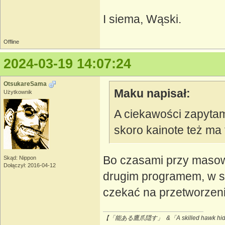
I siema, Wąski.
Offline
2024-03-19 14:07:24
OtsukareSama
Maku napisał:
Użytkownik
A ciekawości zapyta
skoro kainote też ma
Bo czasami przy masow
Skąd: Nippon
Dołączył: 2016-04-12
drugim programem, w sz
czekać na przetworzeni
【「能ある鷹爪隠す」 &「A skilled hawk hides