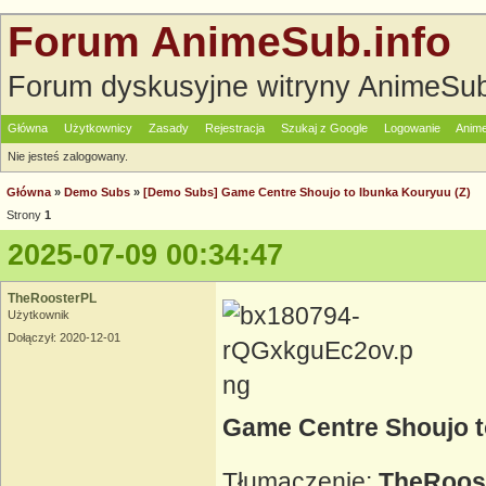
Forum AnimeSub.info
Forum dyskusyjne witryny AnimeSub
Główna
Użytkownicy
Zasady
Rejestracja
Szukaj z Google
Logowanie
Anime
Nie jesteś zalogowany.
Główna
»
Demo Subs
»
[Demo Subs] Game Centre Shoujo to Ibunka Kouryuu (Z)
Strony
1
2025-07-09 00:34:47
TheRoosterPL
Użytkownik
Dołączył: 2020-12-01
Game Centre Shoujo t
Tłumaczenie:
TheRoos