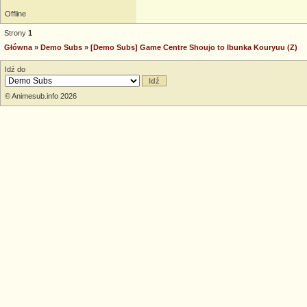
Offline
Strony
1
Główna
»
Demo Subs
»
[Demo Subs] Game Centre Shoujo to Ibunka Kouryuu (Z)
Idź do
© Animesub.info 2026