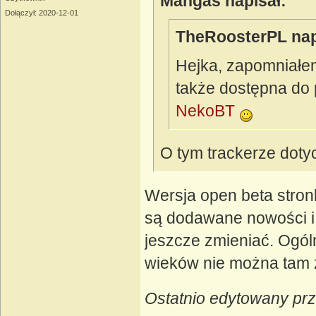
Mangas napisał:
Dołączył: 2020-12-01
TheRoosterPL nap
Hejka, zapomniałem
także dostępna do 
NekoBT
O tym trackerze doty
Wersja open beta stron
są dodawane nowości i 
jeszcze zmieniać. Ogóln
wieków nie można tam 
Ostatnio edytowany pr