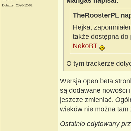
Mangas napisał:
Dołączył: 2020-12-01
TheRoosterPL nap
Hejka, zapomniałem
także dostępna do 
NekoBT
O tym trackerze doty
Wersja open beta stron
są dodawane nowości i 
jeszcze zmieniać. Ogóln
wieków nie można tam 
Ostatnio edytowany pr