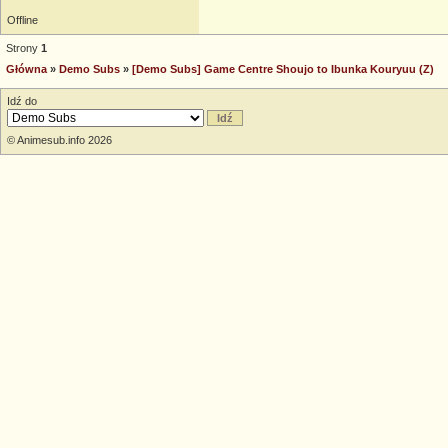
Offline
Strony
1
Główna
»
Demo Subs
»
[Demo Subs] Game Centre Shoujo to Ibunka Kouryuu (Z)
Idź do
© Animesub.info 2026