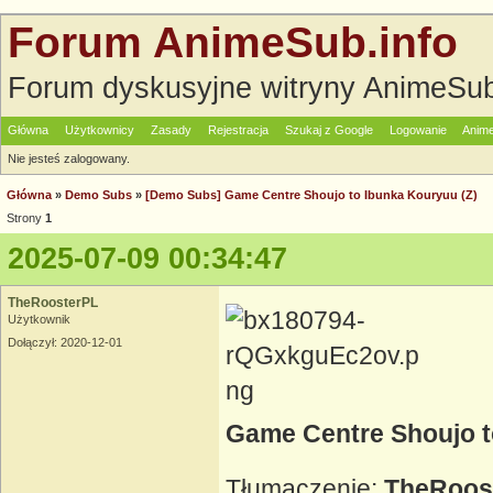
Forum AnimeSub.info
Forum dyskusyjne witryny AnimeSub
Główna
Użytkownicy
Zasady
Rejestracja
Szukaj z Google
Logowanie
Anime
Nie jesteś zalogowany.
Główna
»
Demo Subs
»
[Demo Subs] Game Centre Shoujo to Ibunka Kouryuu (Z)
Strony
1
2025-07-09 00:34:47
TheRoosterPL
Użytkownik
Dołączył: 2020-12-01
Game Centre Shoujo t
Tłumaczenie:
TheRoos