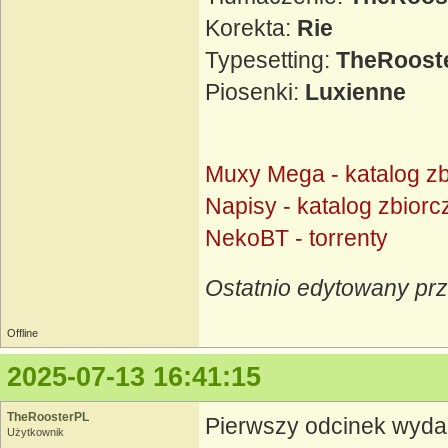
Korekta:
Rie
Typesetting:
TheRoost
Piosenki:
Luxienne
Muxy Mega - katalog zb
Napisy - katalog zbiorc
NekoBT - torrenty
Ostatnio edytowany pr
Offline
2025-07-13 16:41:15
TheRoosterPL
Pierwszy odcinek wyd
Użytkownik