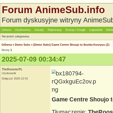
Forum AnimeSub.info
Forum dyskusyjne witryny AnimeSub
Główna
Użytkownicy
Zasady
Rejestracja
Szukaj z Google
Logowanie
Anime
Nie jesteś zalogowany.
Główna
»
Demo Subs
»
[Demo Subs] Game Centre Shoujo to Ibunka Kouryuu (Z)
Strony
1
2025-07-09 00:34:47
TheRoosterPL
Użytkownik
Dołączył: 2020-12-01
Game Centre Shoujo t
Tłumaczenie:
TheRoos