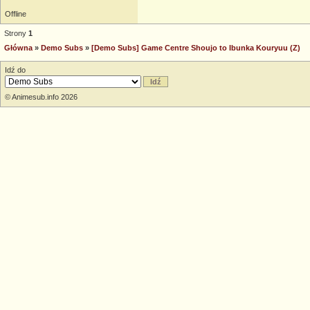
Offline
Strony
1
Główna
»
Demo Subs
»
[Demo Subs] Game Centre Shoujo to Ibunka Kouryuu (Z)
Idź do
© Animesub.info 2026