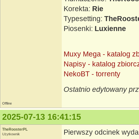
Korekta:
Rie
Typesetting:
TheRoost
Piosenki:
Luxienne
Muxy Mega - katalog zb
Napisy - katalog zbiorc
NekoBT - torrenty
Ostatnio edytowany pr
Offline
2025-07-13 16:41:15
TheRoosterPL
Pierwszy odcinek wyd
Użytkownik