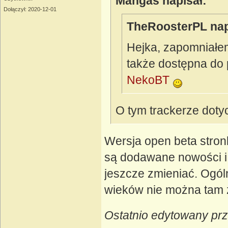
Mangas napisał:
Dołączył: 2020-12-01
TheRoosterPL nap
Hejka, zapomniałem
także dostępna do 
NekoBT
O tym trackerze doty
Wersja open beta stron
są dodawane nowości i 
jeszcze zmieniać. Ogóln
wieków nie można tam 
Ostatnio edytowany pr