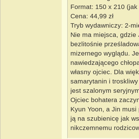
Format: 150 x 210 (jak
Cena: 44,99 zł
Tryb wydawniczy: 2-mi
Nie ma miejsca, gdzie 
bezlitośnie prześladow
mizernego wyglądu. Jed
nawiedzającego chłopak
własny ojciec. Dla wi
samarytanin i troskliwy
jest szalonym seryjny
Ojciec bohatera zaczyn
Kyun Yoon, a Jin musi 
ją na szubienicę jak ws
nikczemnemu rodzicowi