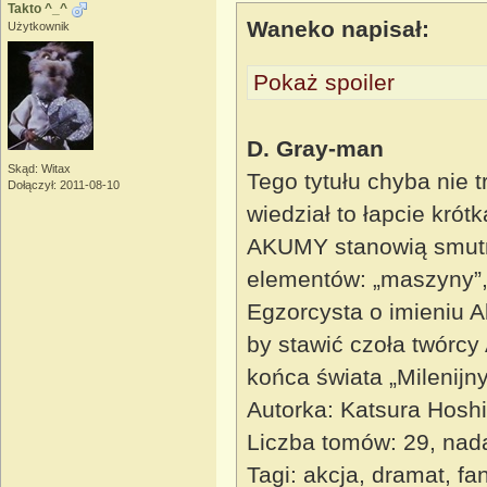
Takto ^_^
Waneko napisał:
Użytkownik
Pokaż spoiler
D. Gray-man
Skąd: Witax
Tego tytułu chyba nie t
Dołączył: 2011-08-10
wiedział to łapcie krót
AKUMY stanowią smutną
elementów: „maszyny”, 
Egzorcysta o imieniu A
by stawić czoła twórc
końca świata „Milenijny
Autorka: Katsura Hosh
Liczba tomów: 29, nad
Tagi: akcja, dramat, f