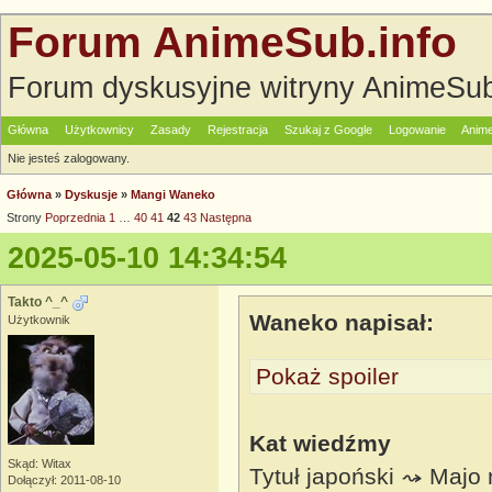
Forum AnimeSub.info
Forum dyskusyjne witryny AnimeSub
Główna
Użytkownicy
Zasady
Rejestracja
Szukaj z Google
Logowanie
Anime
Nie jesteś zalogowany.
Główna
»
Dyskusje
»
Mangi Waneko
Strony
Poprzednia
1
…
40
41
42
43
Następna
2025-05-10 14:34:54
Takto ^_^
Waneko napisał:
Użytkownik
Pokaż spoiler
Kat wiedźmy
Skąd: Witax
Tytuł japoński ⤳ Majo
Dołączył: 2011-08-10