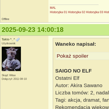
MAL
Historyjka 01
Historyjka 02
Historyjka 03
His
Offline
2025-09-23 14:00:18
Takto ^_^
Waneko napisał:
Użytkownik
Pokaż spoiler
SAIGO NO ELF
Skąd: Witax
Ostatni Elf
Dołączył: 2011-08-10
Autor: Akira Sawano
Liczba tomów: 2, nada
Tagi: akcja, dramat, fa
Rekomendacja wiekow