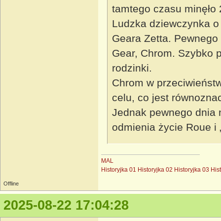
tamtego czasu minęło 2
Ludzka dziewczynka o 
Geara Zetta. Pewnego d
Gear, Chrom. Szybko p
rodzinki.
Chrom w przeciwieńst
celu, co jest równozna
Jednak pewnego dnia 
odmienia życie Roue i 
MAL
Historyjka 01
Historyjka 02
Historyjka 03
His
Offline
2025-08-22 17:04:28