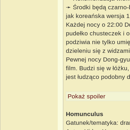
➛ Środki będą czarno-
jak koreańska wersja 
Każdej nocy o 22:00 D
pudełko chusteczek i o
podziwia nie tylko umię
dzieleniu się z widza
Pewnej nocy Dong-gyun 
film. Budzi się w łóżku
jest łudząco podobny 
Pokaż spoiler
Homunculus
Gatunek/tematyka: dram