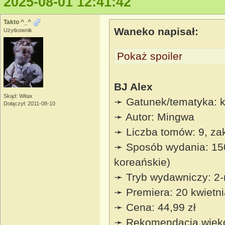
2025-08-01 12:41:42
Takto ^_^
Waneko napisał:
Użytkownik
Pokaż spoiler
BJ Alex
Skąd: Witax
➛ Gatunek/tematyka: k
Dołączył: 2011-08-10
➛ Autor: Mingwa
➛ Liczba tomów: 9, z
➛ Sposób wydania: 150
koreańskie)
➛ Tryb wydawniczy: 2-
➛ Premiera: 20 kwietn
➛ Cena: 44,99 zł
➛ Rekomendacja wiek