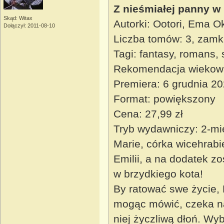
Z nieśmiałej panny w
Skąd: Witax
Autorki: Ootori, Ema O
Dołączył: 2011-08-10
Liczba tomów: 3, zamk
Tagi: fantasy, romans,
Rekomendacja wiekow
Premiera: 6 grudnia 2
Format: powiększony
Cena: 27,99 zł
Tryb wydawniczy: 2-mi
Marie, córka wicehrabi
Emilii, a na dodatek z
w brzydkiego kota!
By ratować swe życie, 
mogąc mówić, czeka na 
niej życzliwą dłoń. Wy