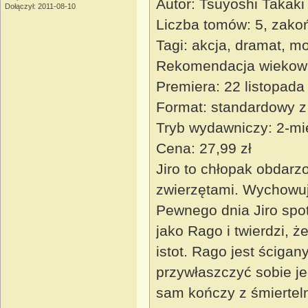
Autor: Tsuyoshi Takaki
Dołączył: 2011-08-10
Liczba tomów: 5, zako
Tagi: akcja, dramat, 
Rekomendacja wiekow
Premiera: 22 listopada
Format: standardowy z
Tryb wydawniczy: 2-mi
Cena: 27,99 zł
Jiro to chłopak obdarz
zwierzętami. Wychowuje
Pewnego dnia Jiro spot
jako Rago i twierdzi, 
istot. Rago jest ściga
przywłaszczyć sobie je
sam kończy z śmiertel