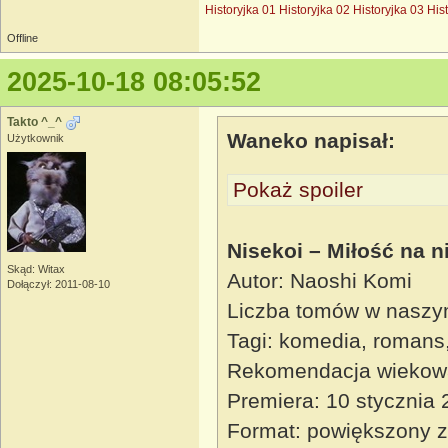
Historyjka 01
Historyjka 02
Historyjka 03
His
Offline
2025-10-18 08:05:52
Takto ^_^
Waneko napisał:
Użytkownik
Pokaż spoiler
Nisekoi – Miłość na n
Skąd: Witax
Autor: Naoshi Komi
Dołączył: 2011-08-10
Liczba tomów w naszy
Tagi: komedia, romans
Rekomendacja wiekow
Premiera: 10 stycznia
Format: powiększony z