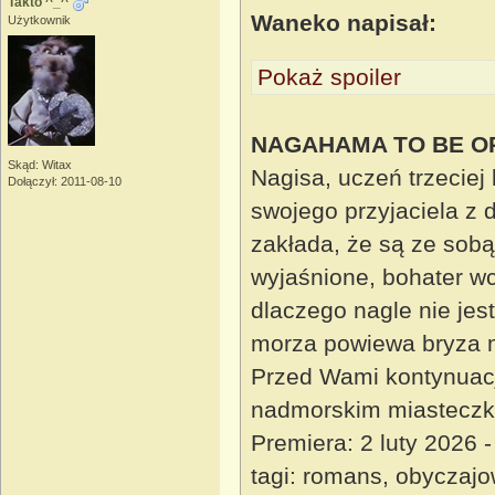
Takto ^_^
Waneko napisał:
Użytkownik
Pokaż spoiler
NAGAHAMA TO BE OR
Skąd: Witax
Nagisa, uczeń trzeciej
Dołączył: 2011-08-10
swojego przyjaciela z 
zakłada, że są ze sob
wyjaśnione, bohater w
dlaczego nagle nie jest
morza powiewa bryza m
Przed Wami kontynuacja 
nadmorskim miasteczk
Premiera: 2 luty 2026
tagi: romans, obyczaj