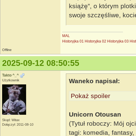
książę”, o którym plot
swoje szczęśliwe, koci
MAL
Historyjka 01
Historyjka 02
Historyjka 03
His
Offline
2025-09-12 08:50:55
Takto ^_^
Waneko napisał:
Użytkownik
Pokaż spoiler
Unicorn Otousan
Skąd: Witax
(Tytuł roboczy: Mój ojc
Dołączył: 2011-08-10
tagi: komedia, fantasy