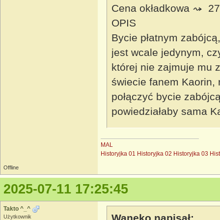
Cena okładkowa ⤳ 27,
OPIS
Bycie płatnym zabójcą
jest wcale jedynym, c
której nie zajmuje mu 
świecie fanem Kaorin, 
połączyć bycie zabójcą
powiedziałaby sama Ka
MAL
Historyjka 01
Historyjka 02
Historyjka 03
His
Offline
2025-07-11 17:25:45
Takto ^_^
Waneko napisał:
Użytkownik