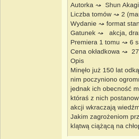
Autorka ⤳ Shun Akagi
Liczba tomów ⤳ 2 (ma
Wydanie ⤳ format stan
Gatunek ⤳ akcja, dram
Premiera 1 tomu ⤳ 6 s
Cena okładkowa ⤳ 27,
Opis
Minęło już 150 lat odk
nim poczyniono ogromn
jednak ich obecność m
któraś z nich postanow
akcji wkraczają wiedźmy 
Jakim zagrożeniom przy
klątwą ciążącą na chł