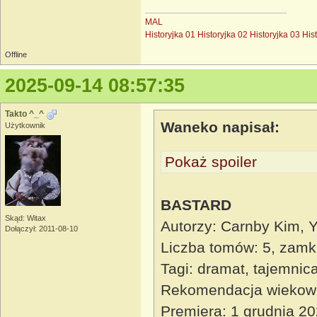
MAL
Historyjka 01
Historyjka 02
Historyjka 03
His
Offline
2025-09-14 08:57:35
Takto ^_^
Waneko napisał:
Użytkownik
Pokaż spoiler
BASTARD
Skąd: Witax
Autorzy: Carnby Kim,
Dołączył: 2011-08-10
Liczba tomów: 5, zamk
Tagi: dramat, tajemnica
Rekomendacja wiekow
Premiera: 1 grudnia 2