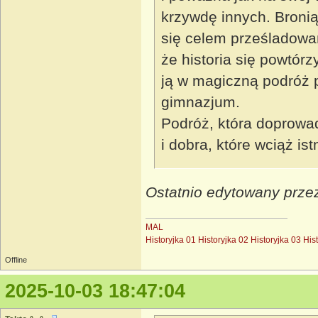
krzywdę innych. Bronią
się celem prześladowań
że historia się powtórzy
ją w magiczną podróż p
gimnazjum.
Podróż, która doprowad
i dobra, które wciąż ist
Ostatnio edytowany przez
MAL
Historyjka 01
Historyjka 02
Historyjka 03
His
Offline
2025-10-03 18:47:04