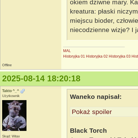
okiem dziwne mary. Ka
kreatura: płaski niczym
miejscu bioder, człow
niecodzienne wizje? I
MAL
Historyjka 01
Historyjka 02
Historyjka 03
His
Offline
2025-08-14 18:20:18
Takto ^_^
Waneko napisał:
Użytkownik
Pokaż spoiler
Black Torch
Skąd: Witax