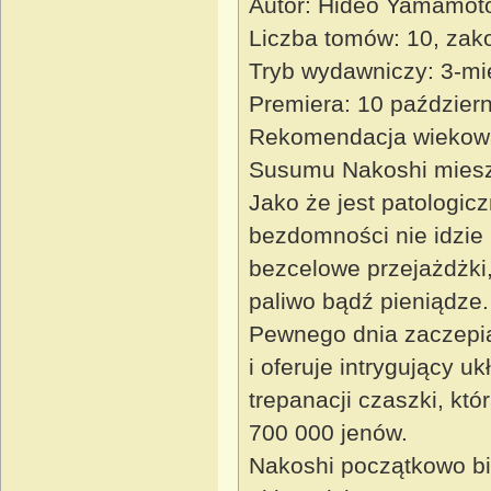
Autor: Hideo Yamamot
Liczba tomów: 10, za
Tryb wydawniczy: 3-mi
Premiera: 10 paździer
Rekomendacja wiekow
Susumu Nakoshi miesz
Jako że jest patologic
bezdomności nie idzie 
bezcelowe przejażdżki
paliwo bądź pieniądze.
Pewnego dnia zaczepi
i oferuje intrygujący 
trepanacji czaszki, kt
700 000 jenów.
Nakoshi początkowo bi