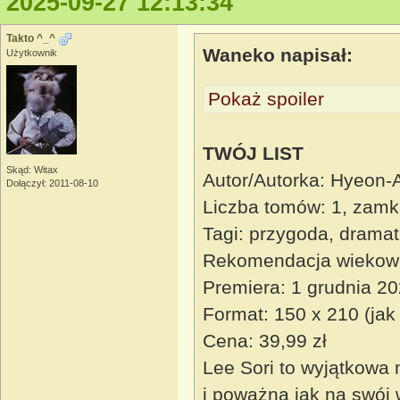
2025-09-27 12:13:34
Takto ^_^
Waneko napisał:
Użytkownik
Pokaż spoiler
TWÓJ LIST
Skąd: Witax
Autor/Autorka: Hyeon-
Dołączył: 2011-08-10
Liczba tomów: 1, zamk
Tagi: przygoda, dramat
Rekomendacja wiekow
Premiera: 1 grudnia 2
Format: 150 x 210 (jak
Cena: 39,99 zł
Lee Sori to wyjątkowa 
i poważna jak na swój 