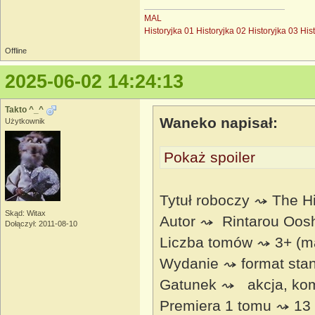
MAL
Historyjka 01
Historyjka 02
Historyjka 03
His
Offline
2025-06-02 14:24:13
Takto ^_^
Waneko napisał:
Użytkownik
Pokaż spoiler
Tytuł roboczy ⤳ The Hi
Skąd: Witax
Autor ⤳ Rintarou Oos
Dołączył: 2011-08-10
Liczba tomów ⤳ 3+ (m
Wydanie ⤳ format sta
Gatunek ⤳ akcja, kome
Premiera 1 tomu ⤳ 13 