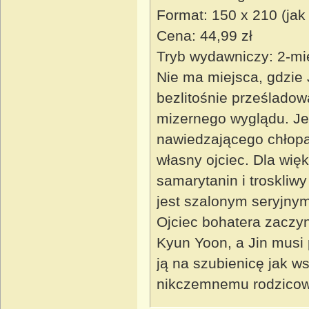
Format: 150 x 210 (jak
Cena: 44,99 zł
Tryb wydawniczy: 2-mi
Nie ma miejsca, gdzie 
bezlitośnie prześladow
mizernego wyglądu. Jed
nawiedzającego chłopak
własny ojciec. Dla wi
samarytanin i troskliwy
jest szalonym seryjny
Ojciec bohatera zaczyn
Kyun Yoon, a Jin musi 
ją na szubienicę jak ws
nikczemnemu rodzicowi