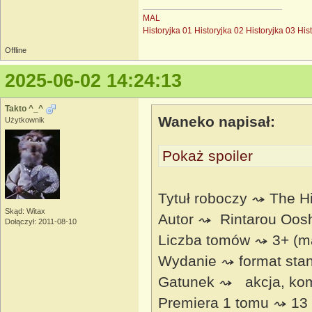
MAL
Historyjka 01
Historyjka 02
Historyjka 03
His
Offline
2025-06-02 14:24:13
Takto ^_^
Waneko napisał:
Użytkownik
Pokaż spoiler
Tytuł roboczy ⤳ The Hi
Skąd: Witax
Autor ⤳ Rintarou Oos
Dołączył: 2011-08-10
Liczba tomów ⤳ 3+ (m
Wydanie ⤳ format sta
Gatunek ⤳ akcja, kome
Premiera 1 tomu ⤳ 13 