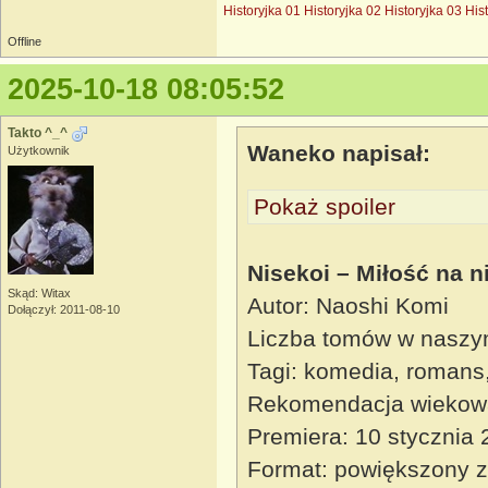
Historyjka 01
Historyjka 02
Historyjka 03
His
Offline
2025-10-18 08:05:52
Takto ^_^
Waneko napisał:
Użytkownik
Pokaż spoiler
Nisekoi – Miłość na n
Skąd: Witax
Autor: Naoshi Komi
Dołączył: 2011-08-10
Liczba tomów w naszy
Tagi: komedia, romans
Rekomendacja wiekow
Premiera: 10 stycznia
Format: powiększony z