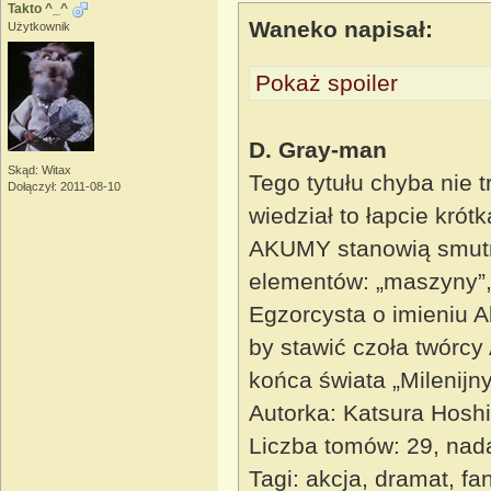
Takto ^_^
Waneko napisał:
Użytkownik
Pokaż spoiler
D. Gray-man
Skąd: Witax
Tego tytułu chyba nie t
Dołączył: 2011-08-10
wiedział to łapcie krót
AKUMY stanowią smutną
elementów: „maszyny”, 
Egzorcysta o imieniu A
by stawić czoła twórc
końca świata „Milenijny
Autorka: Katsura Hosh
Liczba tomów: 29, nad
Tagi: akcja, dramat, f