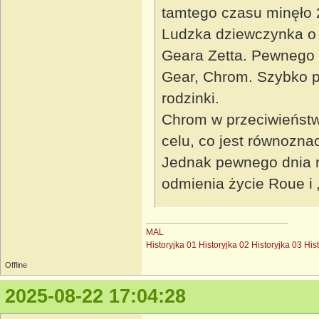
tamtego czasu minęło 2
Ludzka dziewczynka o 
Geara Zetta. Pewnego d
Gear, Chrom. Szybko p
rodzinki.
Chrom w przeciwieńst
celu, co jest równozna
Jednak pewnego dnia 
odmienia życie Roue i 
MAL
Historyjka 01
Historyjka 02
Historyjka 03
His
Offline
2025-08-22 17:04:28