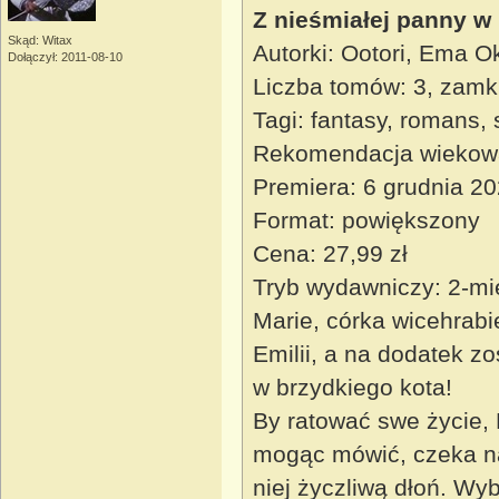
Z nieśmiałej panny w
Skąd: Witax
Autorki: Ootori, Ema O
Dołączył: 2011-08-10
Liczba tomów: 3, zamk
Tagi: fantasy, romans,
Rekomendacja wiekow
Premiera: 6 grudnia 2
Format: powiększony
Cena: 27,99 zł
Tryb wydawniczy: 2-mi
Marie, córka wicehrabi
Emilii, a na dodatek z
w brzydkiego kota!
By ratować swe życie, 
mogąc mówić, czeka na 
niej życzliwą dłoń. Wy