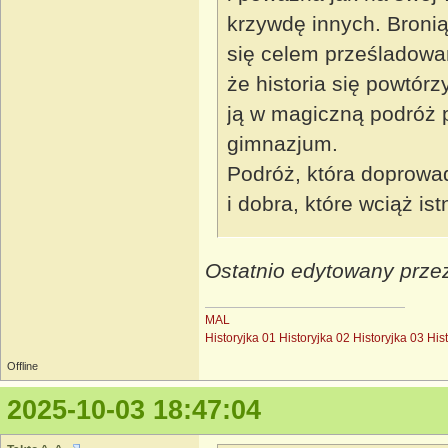
krzywdę innych. Bronią
się celem prześladowań
że historia się powtórzy
ją w magiczną podróż p
gimnazjum.
Podróż, która doprowad
i dobra, które wciąż ist
Ostatnio edytowany przez
MAL
Historyjka 01
Historyjka 02
Historyjka 03
His
Offline
2025-10-03 18:47:04