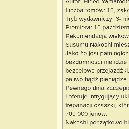
Autor: Hideo Yamamot
Liczba tomów: 10, za
Tryb wydawniczy: 3-mi
Premiera: 10 paździer
Rekomendacja wiekow
Susumu Nakoshi miesz
Jako że jest patologic
bezdomności nie idzie 
bezcelowe przejażdżki
paliwo bądź pieniądze.
Pewnego dnia zaczepi
i oferuje intrygujący 
trepanacji czaszki, kt
700 000 jenów.
Nakoshi początkowo bi