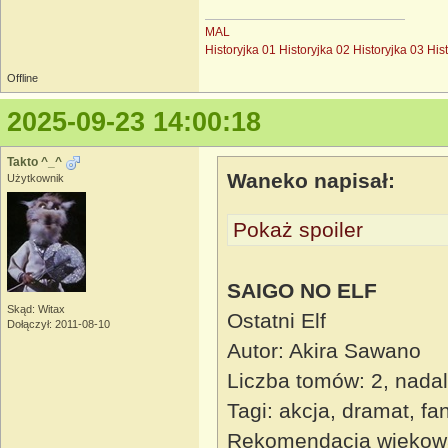
MAL
Historyjka 01
Historyjka 02
Historyjka 03
His
Offline
2025-09-23 14:00:18
Takto ^_^
Waneko napisał:
Użytkownik
Pokaż spoiler
SAIGO NO ELF
Skąd: Witax
Ostatni Elf
Dołączył: 2011-08-10
Autor: Akira Sawano
Liczba tomów: 2, nada
Tagi: akcja, dramat, fa
Rekomendacja wiekow