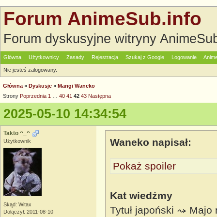
Forum AnimeSub.info
Forum dyskusyjne witryny AnimeSub
Główna
Użytkownicy
Zasady
Rejestracja
Szukaj z Google
Logowanie
Anime
Nie jesteś zalogowany.
Główna
»
Dyskusje
»
Mangi Waneko
Strony
Poprzednia
1
…
40
41
42
43
Następna
2025-05-10 14:34:54
Takto ^_^
Waneko napisał:
Użytkownik
Pokaż spoiler
Kat wiedźmy
Skąd: Witax
Tytuł japoński ⤳ Majo
Dołączył: 2011-08-10