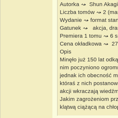
Autorka ⤳ Shun Akagi
Liczba tomów ⤳ 2 (ma
Wydanie ⤳ format stan
Gatunek ⤳ akcja, dram
Premiera 1 tomu ⤳ 6 s
Cena okładkowa ⤳ 27,
Opis
Minęło już 150 lat odk
nim poczyniono ogromn
jednak ich obecność m
któraś z nich postanow
akcji wkraczają wiedźmy 
Jakim zagrożeniom przy
klątwą ciążącą na chł