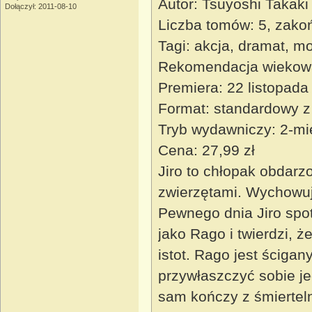
Autor: Tsuyoshi Takaki
Dołączył: 2011-08-10
Liczba tomów: 5, zako
Tagi: akcja, dramat, 
Rekomendacja wiekow
Premiera: 22 listopada
Format: standardowy z
Tryb wydawniczy: 2-mi
Cena: 27,99 zł
Jiro to chłopak obdarz
zwierzętami. Wychowuje
Pewnego dnia Jiro spot
jako Rago i twierdzi, 
istot. Rago jest ściga
przywłaszczyć sobie je
sam kończy z śmiertel