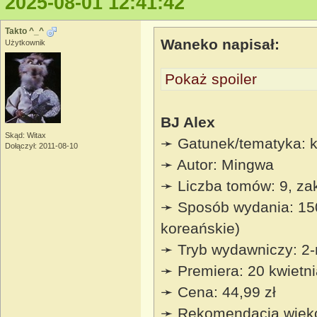
2025-08-01 12:41:42
Takto ^_^
Waneko napisał:
Użytkownik
Pokaż spoiler
BJ Alex
Skąd: Witax
➛ Gatunek/tematyka: k
Dołączył: 2011-08-10
➛ Autor: Mingwa
➛ Liczba tomów: 9, z
➛ Sposób wydania: 150
koreańskie)
➛ Tryb wydawniczy: 2-
➛ Premiera: 20 kwietn
➛ Cena: 44,99 zł
➛ Rekomendacja wiek