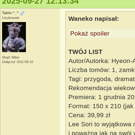
2025-09-27 12:13:34
Takto ^_^
Waneko napisał:
Użytkownik
Pokaż spoiler
TWÓJ LIST
Skąd: Witax
Autor/Autorka: Hyeon-
Dołączył: 2011-08-10
Liczba tomów: 1, zamk
Tagi: przygoda, dramat
Rekomendacja wiekow
Premiera: 1 grudnia 2
Format: 150 x 210 (jak
Cena: 39,99 zł
Lee Sori to wyjątkowa 
i poważna jak na swój 