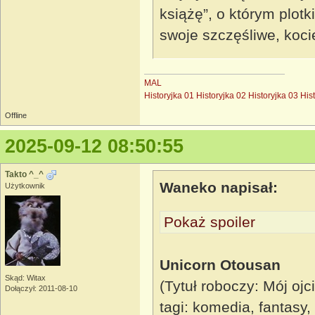
książę”, o którym plot
swoje szczęśliwe, koci
MAL
Historyjka 01
Historyjka 02
Historyjka 03
His
Offline
2025-09-12 08:50:55
Takto ^_^
Waneko napisał:
Użytkownik
Pokaż spoiler
Unicorn Otousan
Skąd: Witax
(Tytuł roboczy: Mój ojc
Dołączył: 2011-08-10
tagi: komedia, fantasy