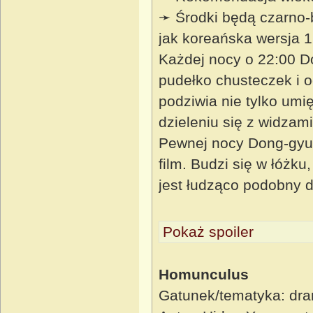
➛ Środki będą czarno-
jak koreańska wersja 
Każdej nocy o 22:00 D
pudełko chusteczek i o
podziwia nie tylko umię
dzieleniu się z widza
Pewnej nocy Dong-gyun 
film. Budzi się w łóżku
jest łudząco podobny 
Pokaż spoiler
Homunculus
Gatunek/tematyka: dram