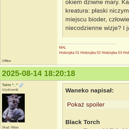
okiem dziwne mary. Ka
kreatura: płaski niczym
miejscu bioder, człow
niecodzienne wizje? I
MAL
Historyjka 01
Historyjka 02
Historyjka 03
His
Offline
2025-08-14 18:20:18
Takto ^_^
Waneko napisał:
Użytkownik
Pokaż spoiler
Black Torch
Skąd: Witax