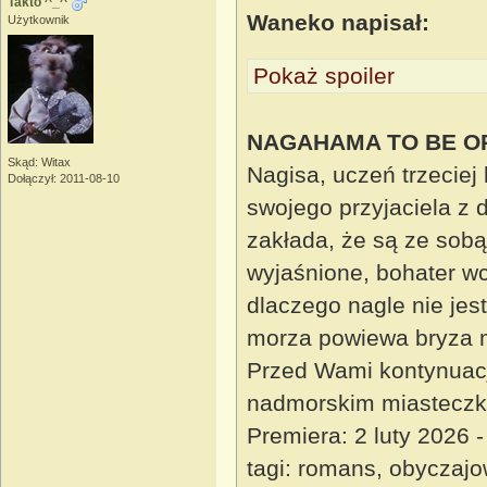
Takto ^_^
Waneko napisał:
Użytkownik
Pokaż spoiler
NAGAHAMA TO BE OR
Skąd: Witax
Nagisa, uczeń trzeciej
Dołączył: 2011-08-10
swojego przyjaciela z 
zakłada, że są ze sob
wyjaśnione, bohater w
dlaczego nagle nie jest
morza powiewa bryza m
Przed Wami kontynuacja 
nadmorskim miasteczk
Premiera: 2 luty 2026
tagi: romans, obyczaj