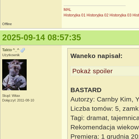
MAL
Historyjka 01
Historyjka 02
Historyjka 03
His
Offline
2025-09-14 08:57:35
Takto ^_^
Waneko napisał:
Użytkownik
Pokaż spoiler
BASTARD
Skąd: Witax
Autorzy: Carnby Kim,
Dołączył: 2011-08-10
Liczba tomów: 5, zamk
Tagi: dramat, tajemnica
Rekomendacja wiekow
Premiera: 1 grudnia 2