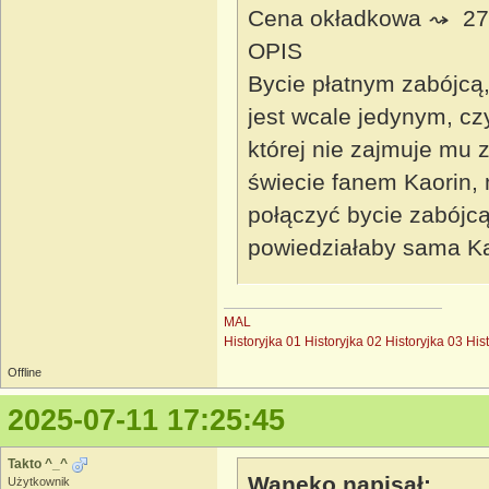
Cena okładkowa ⤳ 27,
OPIS
Bycie płatnym zabójcą
jest wcale jedynym, c
której nie zajmuje mu 
świecie fanem Kaorin, 
połączyć bycie zabójcą
powiedziałaby sama Ka
MAL
Historyjka 01
Historyjka 02
Historyjka 03
His
Offline
2025-07-11 17:25:45
Takto ^_^
Waneko napisał:
Użytkownik