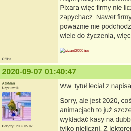
Pixara więc firmy nie lic
zapychacz. Nawet firmy 
poważnie nie podchodził
wiele do życzenia, wię
Offline
2020-09-07 01:40:47
AtoMan
Ww. tytuł leciał z napis
Użytkownik
Sorry, ale jest 2020, c
animacjach to już szcze
wykładać kasy na dubbi
Dołączył: 2006-05-02
tylko nieliczni. Z lektor