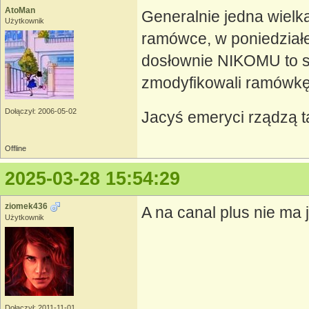
AtoMan
Generalnie jedna wielk
Użytkownik
ramówce, w poniedziałek
dosłownie NIKOMU to si
zmodyfikowali ramówkę
Dołączył: 2006-05-02
Jacyś emeryci rządzą tą
Offline
2025-03-28 15:54:29
ziomek436
A na canal plus nie ma 
Użytkownik
Dołączył: 2011-11-01