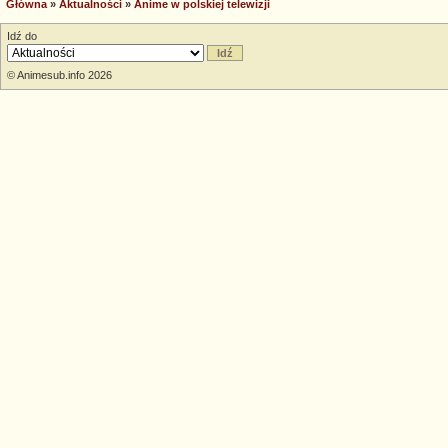
Główna
»
Aktualności
»
Anime w polskiej telewizji
Idź do
© Animesub.info 2026