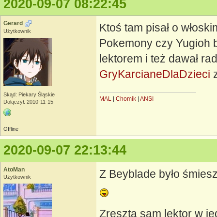
2020-09-07 08:22:45
Gerard
Ktoś tam pisał o włoski
Użytkownik
Pokemony czy Yugioh by
lektorem i też dawał r
GryKarcianeDlaDzieci
z
Skąd: Piekary Śląskie
MAL
|
Chomik
|
ANSI
Dołączył: 2010-11-15
Offline
2020-09-07 22:13:44
AtoMan
Z Beyblade było śmiesz
Użytkownik
Zresztą sam lektor w j