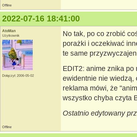
Offline
2022-07-16 18:41:00
AtoMan
No tak, po co zrobić c
Użytkownik
porażki i oczekiwać inne
te same przyzwyczajen
EDIT2: anime znika po m
Dołączył: 2006-05-02
ewidentnie nie wiedzą, 
reklama mówi, że "anim
wszystko chyba czyta B
Ostatnio edytowany pr
Offline