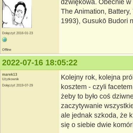
dźwiękowa. Obecnie w 
The Animation, Battery
1993), Gusukō Budori n
Dołączył: 2016-01-23
Offline
2022-07-16 18:05:22
marek13
Kolejny rok, kolejna pr
Użytkownik
kosztem - czyli facetem
Dołączył: 2019-07-29
żeby to było coś dziwn
zaczytywanie wszystkie
ale jednak szkoda, że k
się o siebie dwie komó