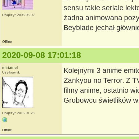
sensu takie seriale lek
Dołączył: 2006-05-02
żadna animowana pozycj
Beyblade jechał główn
Offline
2020-09-08 17:01:18
miriamel
Kolejnymi 3 anime emit
Użytkownik
Zankyou no Terror. Z T
filmy anime, ostatnio w
Grobowcu świetlików w 
Dołączył: 2016-01-23
Offline