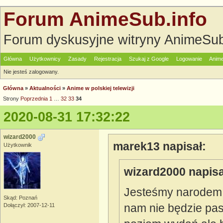
Forum AnimeSub.info
Forum dyskusyjne witryny AnimeSub
Główna
Użytkownicy
Zasady
Rejestracja
Szukaj z Google
Logowanie
Anime
Nie jesteś zalogowany.
Główna
»
Aktualności
»
Anime w polskiej telewizji
Strony
Poprzednia
1
…
32
33
34
2020-08-31 17:32:22
wizard2000
marek13 napisał:
Użytkownik
wizard2000 napisa
Jesteśmy narodem j
Skąd: Poznań
nam nie będzie paso
Dołączył: 2007-12-11