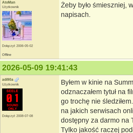
AtoMan
Żeby było śmieszniej, w
Użytkownik
napisach.
Dołączył: 2006-05-02
Offline
2026-05-09 19:41:43
adi90a
Byłem w kinie na Summe
Użytkownik
odznaczałem tytuł na fi
go trochę nie śledziłem
na jakich serwisach onli
Dołączył: 2008-07-08
dostępny za darmo na 
Tylko jakość raczej podł