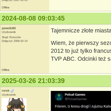
Dołączył: 2007-02-03
Offline
2024-08-08 09:03:45
pawello86
Tajemnicze złote miasta
Użytkownik
Skąd: Rzeszów
Dołączył: 2006-02-14
Wiem, że pierwszy sezo
2012 to już tylko franc
TVP ABC. Odcinki też s
Offline
2025-03-26 21:03:39
rorek
Użytkownik