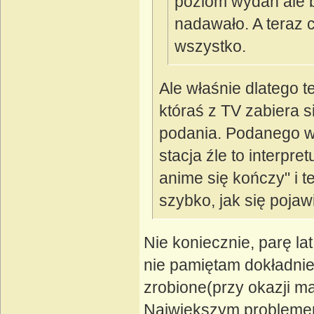
poziom wydań ale by
nadawało. A teraz c
wszystko.
Ale właśnie dlatego te
któraś z TV zabiera s
podania. Podanego w 
stacja źle to interpre
anime się kończy" i t
szybko, jak się pojawi
Nie koniecznie, parę lat
nie pamiętam dokładnie 
zrobione(przy okazji ma
Największym problemem 