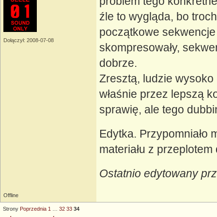
problem tego konkretn
źle to wygląda, bo troc
początkowe sekwencje "w
Dołączył: 2008-07-08
skompresowały, sekwen
dobrze.
Zresztą, ludzie wysoko 
właśnie przez lepszą ko
sprawię, ale tego dubb
Edytka. Przypomniało m
materiału z przeplotem 
Ostatnio edytowany prz
Offline
Strony
Poprzednia
1
…
32
33
34