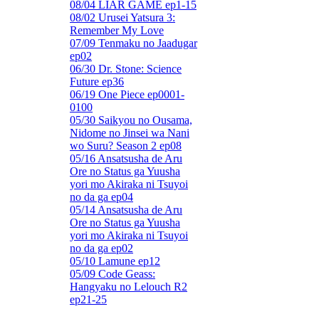
08/04 LIAR GAME ep1-15
08/02 Urusei Yatsura 3:
Remember My Love
07/09 Tenmaku no Jaadugar
ep02
06/30 Dr. Stone: Science
Future ep36
06/19 One Piece ep0001-
0100
05/30 Saikyou no Ousama,
Nidome no Jinsei wa Nani
wo Suru? Season 2 ep08
05/16 Ansatsusha de Aru
Ore no Status ga Yuusha
yori mo Akiraka ni Tsuyoi
no da ga ep04
05/14 Ansatsusha de Aru
Ore no Status ga Yuusha
yori mo Akiraka ni Tsuyoi
no da ga ep02
05/10 Lamune ep12
05/09 Code Geass:
Hangyaku no Lelouch R2
ep21-25