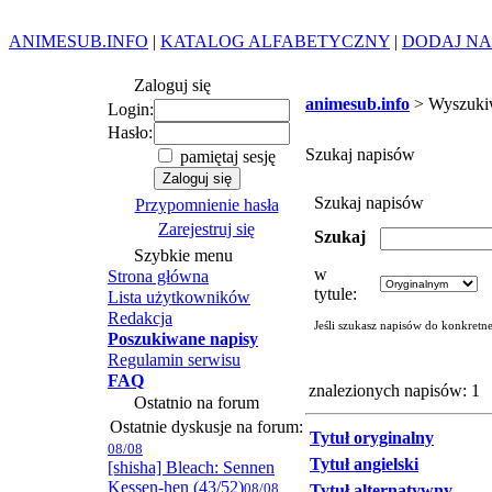
ANIMESUB.INFO
|
KATALOG ALFABETYCZNY
|
DODAJ NA
Zaloguj się
animesub.info
> Wyszuki
Login:
Hasło:
Szukaj napisów
pamiętaj sesję
Szukaj napisów
Przypomnienie hasła
Zarejestruj się
Szukaj
Szybkie menu
w
Strona główna
tytule:
Lista użytkowników
Redakcja
Jeśli szukasz napisów do konkretn
Poszukiwane napisy
Regulamin serwisu
FAQ
znalezionych napisów: 1
Ostatnio na forum
Ostatnie dyskusje na forum:
Tytuł oryginalny
08/08
Tytuł angielski
[shisha] Bleach: Sennen
Kessen-hen (43/52)
08/08
Tytuł alternatywny