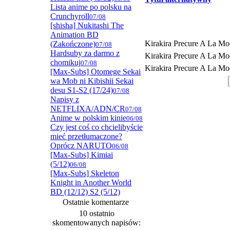
Lista anime po polsku na
Crunchyroll
07/08
[shisha] Nukitashi The
Animation BD
Kirakira Precure A La M
(Zakończone)
07/08
Hardsuby za darmo z
Kirakira Precure A La M
chomikuj
07/08
Kirakira Precure A La M
[Max-Subs] Otomege Sekai
wa Mob ni Kibishii Sekai
desu S1-S2 (17/24)
07/08
Napisy z
NETFLIXA/ADN/CR
07/08
Anime w polskim kinie
06/08
Czy jest coś co chcielibyście
mieć przetłumaczone?
Oprócz NARUTO
06/08
[Max-Subs] Kimiai
(5/12)
06/08
[Max-Subs] Skeleton
Knight in Another World
BD (12/12) S2 (5/12)
Ostatnie komentarze
10 ostatnio
skomentowanych napisów: