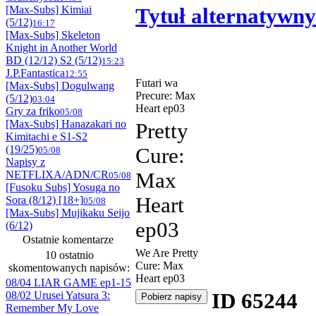
[Max-Subs] Kimiai
Tytuł alternatywny
(5/12)
16:17
[Max-Subs] Skeleton
Knight in Another World
BD (12/12) S2 (5/12)
15:23
J.P.Fantastica
12:55
Futari wa
[Max-Subs] Dogulwang
Precure: Max
(5/12)
03:04
Heart ep03
Gry za friko
05/08
[Max-Subs] Hanazakari no
Pretty
Kimitachi e S1-S2
(19/25)
Cure:
05/08
Napisy z
NETFLIXA/ADN/CR
Max
05/08
[Fusoku Subs] Yosuga no
Heart
Sora (8/12) [18+]
05/08
[Max-Subs] Mujikaku Seijo
ep03
(6/12)
Ostatnie komentarze
We Are Pretty
10 ostatnio
Cure: Max
skomentowanych napisów:
Heart ep03
08/04 LIAR GAME ep1-15
08/02 Urusei Yatsura 3:
ID 65244
Remember My Love