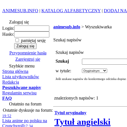
ANIMESUB.INFO
|
KATALOG ALFABETYCZNY
|
DODAJ NA
Zaloguj się
animesub.info
> Wyszukiwarka
Login:
Hasło:
Szukaj napisów
pamiętaj sesję
Szukaj napisów
Przypomnienie hasła
Zarejestruj się
Szukaj
Szybkie menu
w tytule:
Strona główna
Lista użytkowników
Jeśli szukasz napisów do konkretnego odcinka dopisz
Redakcja
Poszukiwane napisy
Regulamin serwisu
znalezionych napisów: 1
FAQ
Ostatnio na forum
Ostatnie dyskusje na forum:
Tytuł oryginalny
19:52
Tytuł angielski
Lista anime po polsku na
Crunchyroll
17:34