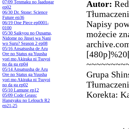
Autor:
Redi
07/09 Tenmaku no Jaadugar
ep02
Tłumaczeni
06/30 Dr. Stone: Science
Future ep36
Napisy pow
06/19 One Piece ep0001-
0100
możecie zna
05/30 Saikyou no Ousama,
Nidome no Jinsei wa Nani
archive.c
wo Suru? Season 2 ep08
05/16 Ansatsusha de Aru
[480p]%20
Ore no Status ga Yuusha
yori mo Akiraka ni Tsuyoi
~~~~~~~~
no da ga ep04
05/14 Ansatsusha de Aru
Grupa Shin
Ore no Status ga Yuusha
yori mo Akiraka ni Tsuyoi
Tłumaczeni
no da ga ep02
05/10 Lamune ep12
Korekta: K
05/09 Code Geass:
Hangyaku no Lelouch R2
ep21-25