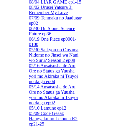
08/04 LIAR GAME ep1-15
08/02 Urusei Yatsura 3:
Remember My Love
07/09 Tenmaku no Jaadugar
ep02
06/30 Dr. Stone: Science
Future ep36
06/19 One Piece ep0001-
0100
05/30 Saikyou no Ousama,
Nidome no Jinsei wa Nani
wo Suru? Season 2 ep08
05/16 Ansatsusha de Aru
Ore no Status ga Yuusha
yori mo Akiraka ni Tsuyoi
no da ga ep04
05/14 Ansatsusha de Aru
Ore no Status ga Yuusha
yori mo Akiraka ni Tsuyoi
no da ga ep02
05/10 Lamune ep12
05/09 Code Geass:
Hangyaku no Lelouch R2
ep21-25