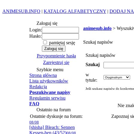
ANIMESUB.INFO
|
KATALOG ALFABETYCZNY
|
DODAJ NA
Zaloguj się
animesub.info
> Wyszuki
Login:
Hasło:
Szukaj napisów
pamiętaj sesję
Szukaj napisów
Przypomnienie hasła
Zarejestruj się
Szukaj
Szybkie menu
w
Strona główna
tytule:
Lista użytkowników
Redakcja
Jeśli szukasz napisów do konkretn
Poszukiwane napisy
Regulamin serwisu
FAQ
Nie znal
Ostatnio na forum
Ostatnie dyskusje na forum:
Zapoznaj s
08/08
[shisha] Bleach: Sennen
Kessen-hen (43/52)
08/08