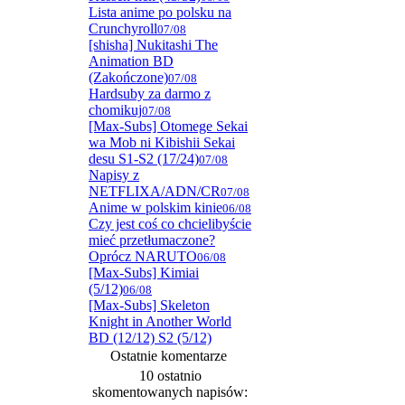
Lista anime po polsku na
Crunchyroll
07/08
[shisha] Nukitashi The
Animation BD
(Zakończone)
07/08
Hardsuby za darmo z
chomikuj
07/08
[Max-Subs] Otomege Sekai
wa Mob ni Kibishii Sekai
desu S1-S2 (17/24)
07/08
Napisy z
NETFLIXA/ADN/CR
07/08
Anime w polskim kinie
06/08
Czy jest coś co chcielibyście
mieć przetłumaczone?
Oprócz NARUTO
06/08
[Max-Subs] Kimiai
(5/12)
06/08
[Max-Subs] Skeleton
Knight in Another World
BD (12/12) S2 (5/12)
Ostatnie komentarze
10 ostatnio
skomentowanych napisów: