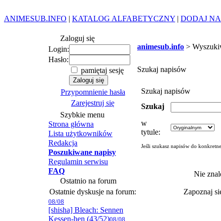
ANIMESUB.INFO
|
KATALOG ALFABETYCZNY
|
DODAJ NA
Zaloguj się
animesub.info
> Wyszuki
Login:
Hasło:
Szukaj napisów
pamiętaj sesję
Szukaj napisów
Przypomnienie hasła
Zarejestruj się
Szukaj
Szybkie menu
w
Strona główna
tytule:
Lista użytkowników
Redakcja
Jeśli szukasz napisów do konkretn
Poszukiwane napisy
Regulamin serwisu
FAQ
Nie znal
Ostatnio na forum
Ostatnie dyskusje na forum:
Zapoznaj s
08/08
[shisha] Bleach: Sennen
Kessen-hen (43/52)
08/08