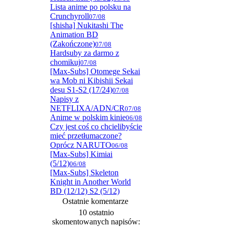
Lista anime po polsku na
Crunchyroll
07/08
[shisha] Nukitashi The
Animation BD
(Zakończone)
07/08
Hardsuby za darmo z
chomikuj
07/08
[Max-Subs] Otomege Sekai
wa Mob ni Kibishii Sekai
desu S1-S2 (17/24)
07/08
Napisy z
NETFLIXA/ADN/CR
07/08
Anime w polskim kinie
06/08
Czy jest coś co chcielibyście
mieć przetłumaczone?
Oprócz NARUTO
06/08
[Max-Subs] Kimiai
(5/12)
06/08
[Max-Subs] Skeleton
Knight in Another World
BD (12/12) S2 (5/12)
Ostatnie komentarze
10 ostatnio
skomentowanych napisów: