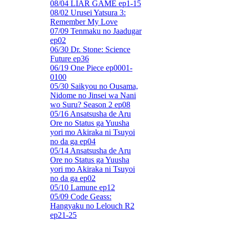
08/04 LIAR GAME ep1-15
08/02 Urusei Yatsura 3:
Remember My Love
07/09 Tenmaku no Jaadugar
ep02
06/30 Dr. Stone: Science
Future ep36
06/19 One Piece ep0001-
0100
05/30 Saikyou no Ousama,
Nidome no Jinsei wa Nani
wo Suru? Season 2 ep08
05/16 Ansatsusha de Aru
Ore no Status ga Yuusha
yori mo Akiraka ni Tsuyoi
no da ga ep04
05/14 Ansatsusha de Aru
Ore no Status ga Yuusha
yori mo Akiraka ni Tsuyoi
no da ga ep02
05/10 Lamune ep12
05/09 Code Geass:
Hangyaku no Lelouch R2
ep21-25