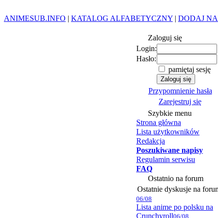
ANIMESUB.INFO
|
KATALOG ALFABETYCZNY
|
DODAJ NA
Zaloguj się
Login:
Hasło:
pamiętaj sesję
Przypomnienie hasła
Zarejestruj się
Szybkie menu
Strona główna
Lista użytkowników
Redakcja
Poszukiwane napisy
Regulamin serwisu
FAQ
Ostatnio na forum
Ostatnie dyskusje na foru
06/08
Lista anime po polsku na
Crunchyroll
06/08