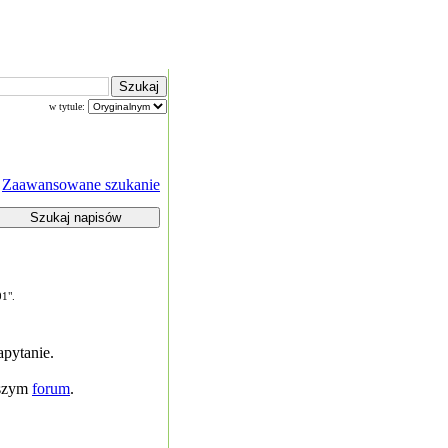
w tytule:
Zaawansowane szukanie
01".
pytanie.
aszym
forum
.