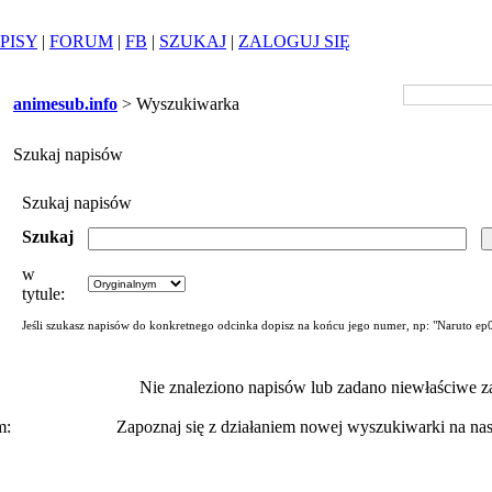
PISY
|
FORUM
|
FB
|
SZUKAJ
|
ZALOGUJ SIĘ
animesub.info
> Wyszukiwarka
Szukaj napisów
Szukaj napisów
Szukaj
w
tytule:
Jeśli szukasz napisów do konkretnego odcinka dopisz na końcu jego numer, np: "Naruto ep
Nie znaleziono napisów lub zadano niewłaściwe za
m:
Zapoznaj się z działaniem nowej wyszukiwarki na n