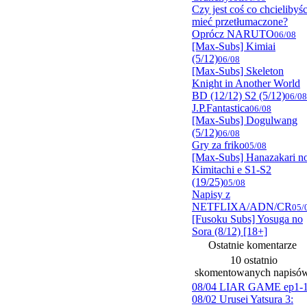
Czy jest coś co chcielibyśc
mieć przetłumaczone?
Oprócz NARUTO
06/08
[Max-Subs] Kimiai
(5/12)
06/08
[Max-Subs] Skeleton
Knight in Another World
BD (12/12) S2 (5/12)
06/08
J.P.Fantastica
06/08
[Max-Subs] Dogulwang
(5/12)
06/08
Gry za friko
05/08
[Max-Subs] Hanazakari n
Kimitachi e S1-S2
(19/25)
05/08
Napisy z
NETFLIXA/ADN/CR
05/
[Fusoku Subs] Yosuga no
Sora (8/12) [18+]
Ostatnie komentarze
10 ostatnio
skomentowanych napisó
08/04 LIAR GAME ep1-
08/02 Urusei Yatsura 3: