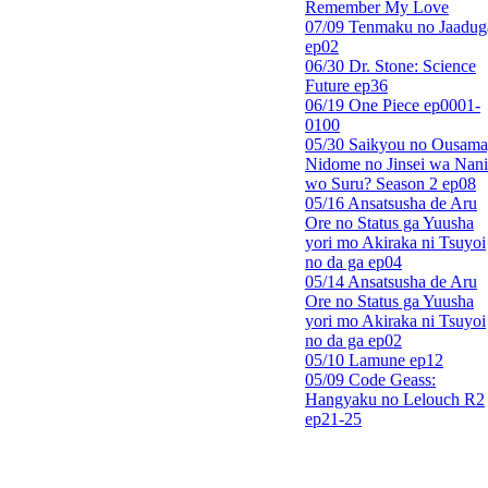
Remember My Love
07/09 Tenmaku no Jaadug
ep02
06/30 Dr. Stone: Science
Future ep36
06/19 One Piece ep0001-
0100
05/30 Saikyou no Ousama
Nidome no Jinsei wa Nani
wo Suru? Season 2 ep08
05/16 Ansatsusha de Aru
Ore no Status ga Yuusha
yori mo Akiraka ni Tsuyoi
no da ga ep04
05/14 Ansatsusha de Aru
Ore no Status ga Yuusha
yori mo Akiraka ni Tsuyoi
no da ga ep02
05/10 Lamune ep12
05/09 Code Geass:
Hangyaku no Lelouch R2
ep21-25