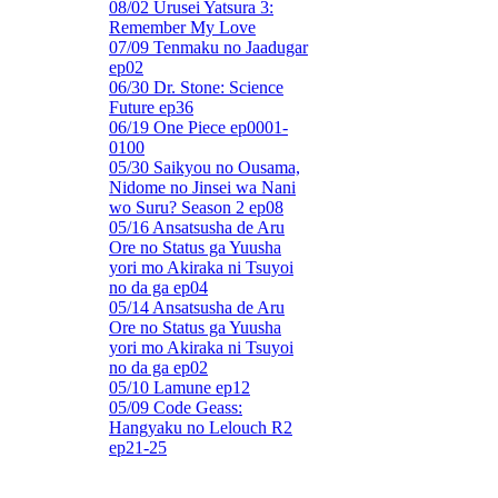
08/02 Urusei Yatsura 3:
Remember My Love
07/09 Tenmaku no Jaadugar
ep02
06/30 Dr. Stone: Science
Future ep36
06/19 One Piece ep0001-
0100
05/30 Saikyou no Ousama,
Nidome no Jinsei wa Nani
wo Suru? Season 2 ep08
05/16 Ansatsusha de Aru
Ore no Status ga Yuusha
yori mo Akiraka ni Tsuyoi
no da ga ep04
05/14 Ansatsusha de Aru
Ore no Status ga Yuusha
yori mo Akiraka ni Tsuyoi
no da ga ep02
05/10 Lamune ep12
05/09 Code Geass:
Hangyaku no Lelouch R2
ep21-25