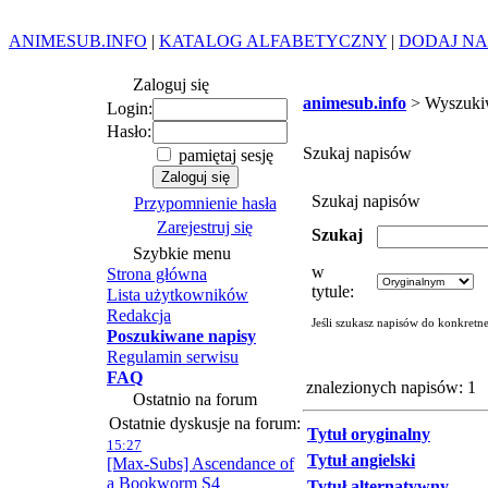
ANIMESUB.INFO
|
KATALOG ALFABETYCZNY
|
DODAJ NA
Zaloguj się
animesub.info
> Wyszuki
Login:
Hasło:
Szukaj napisów
pamiętaj sesję
Szukaj napisów
Przypomnienie hasła
Zarejestruj się
Szukaj
Szybkie menu
w
Strona główna
tytule:
Lista użytkowników
Redakcja
Jeśli szukasz napisów do konkretn
Poszukiwane napisy
Regulamin serwisu
FAQ
znalezionych napisów: 1
Ostatnio na forum
Ostatnie dyskusje na forum:
Tytuł oryginalny
15:27
Tytuł angielski
[Max-Subs] Ascendance of
a Bookworm S4
Tytuł alternatywny