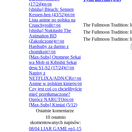
(17/24)
08/08
[shisha] Bleach: Sennen
Kessen-hen (43/52)
08/08
Lista anime po polsku na
The Fullmoon Tradition: I
Crunchyroll
07/08
[shisha] Nukitashi The
The Fullmoon Tradition: I
Animation BD
The Fullmoon Tradition: I
(Zakończone)
07/08
Hardsuby za darmo z
chomikuj
07/08
[Max-Subs] Otomege Sekai
wa Mob ni Kibishii Sekai
desu S1-S2 (17/24)
07/08
Napisy z
NETFLIXA/ADN/CR
07/08
Anime w polskim kinie
06/08
Czy jest coś co chcielibyście
mieć przetłumaczone?
Oprócz NARUTO
06/08
[Max-Subs] Kimiai (5/12)
Ostatnie komentarze
10 ostatnio
skomentowanych napisów:
08/04 LIAR GAME ep1-15