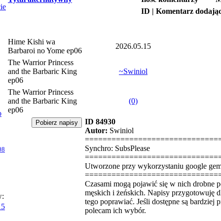
ie
ID | Komentarz dodają
Hime Kishi wa
2026.05.15
Barbaroi no Yome ep06
The Warrior Princess
and the Barbaric King
~Swiniol
ep06
The Warrior Princess
and the Barbaric King
(0)
ep06
o
ID 84930
Autor:
Swiniol
==============================
Synchro: SubsPlease
08
==============================
Utworzone przy wykorzystaniu google gem
==============================
Czasami mogą pojawić się w nich drobne 
męskich i żeńskich. Napisy przygotowuję dl
w:
tego poprawiać. Jeśli dostępne są bardziej 
15
polecam ich wybór.