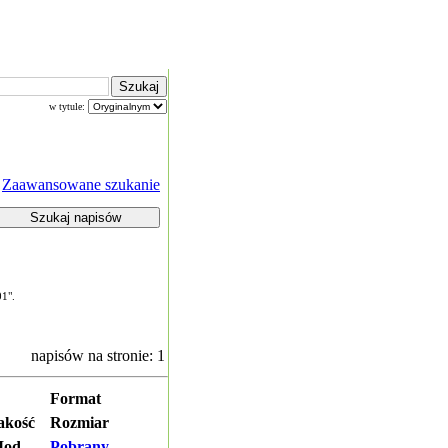
w tytule:
Zaawansowane szukanie
01".
napisów na stronie: 1
Format
akość
Rozmiar
od.
Pobrany