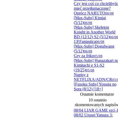
Czy jest coś co chcielibyśc
mieć przetłumaczone?
Oprócz NARUTO
06/08
[Max-Subs] Kimiai
(5/12)
06/08
[Max-Subs] Skeleton
Knight in Another World
BD (12/12) S2 (5/12)
06/08
J.P.Fantastica
06/08
[Max-Subs] Dogulwang
(5/12)
06/08
Gry za friko
05/08
[Max-Subs] Hanazakari n
Kimitachi e S1-S2
(19/25)
05/08
Napisy z
NETFLIXA/ADN/CR
05/
[Fusoku Subs] Yosuga no
Sora (8/12) [18+]
Ostatnie komentarze
10 ostatnio
skomentowanych napisó
08/04 LIAR GAME ep1-
08/02 Urusei Yatsura 3: