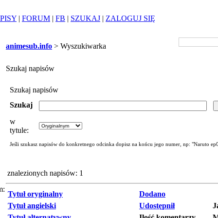
PISY
|
FORUM
|
FB
|
SZUKAJ
|
ZALOGUJ SIĘ
animesub.info
> Wyszukiwarka
Szukaj napisów
Szukaj napisów
Szukaj
w
tytule:
Jeśli szukasz napisów do konkretnego odcinka dopisz na końcu jego numer, np: "Naruto ep
znalezionych napisów: 1
m:
Tytuł oryginalny
Dodano
Tytuł angielski
Udostępnił
J
Tytuł alternatywny
Ilość komentarzy
M