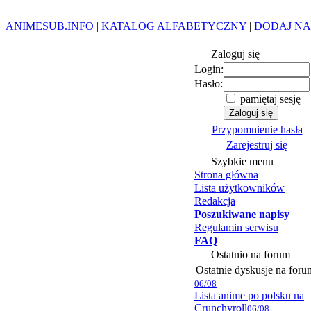
ANIMESUB.INFO
|
KATALOG ALFABETYCZNY
|
DODAJ NA
Zaloguj się
Login:
Hasło:
pamiętaj sesję
Przypomnienie hasła
Zarejestruj się
Szybkie menu
Strona główna
Lista użytkowników
Redakcja
Poszukiwane napisy
Regulamin serwisu
FAQ
Ostatnio na forum
Ostatnie dyskusje na foru
06/08
Lista anime po polsku na
Crunchyroll
06/08