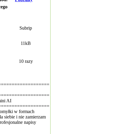
cego
Subrip
11kB
10 razy
===================
===================
ini AI
===================
pomyłki w formach
a siebie i nie zamierzam
profesjonalne napisy