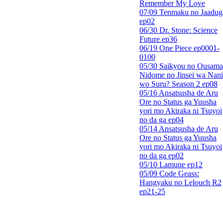
Remember My Love
07/09 Tenmaku no Jaadug
ep02
06/30 Dr. Stone: Science
Future ep36
06/19 One Piece ep0001-
0100
05/30 Saikyou no Ousama
Nidome no Jinsei wa Nani
wo Suru? Season 2 ep08
05/16 Ansatsusha de Aru
Ore no Status ga Yuusha
yori mo Akiraka ni Tsuyoi
no da ga ep04
05/14 Ansatsusha de Aru
Ore no Status ga Yuusha
yori mo Akiraka ni Tsuyoi
no da ga ep02
05/10 Lamune ep12
05/09 Code Geass:
Hangyaku no Lelouch R2
ep21-25