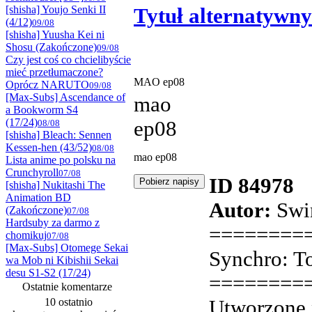
[shisha] Youjo Senki II
Tytuł alternatywny
(4/12)
09/08
[shisha] Yuusha Kei ni
Shosu (Zakończone)
09/08
Czy jest coś co chcielibyście
mieć przetłumaczone?
MAO ep08
Oprócz NARUTO
09/08
[Max-Subs] Ascendance of
mao
a Bookworm S4
(17/24)
ep08
08/08
[shisha] Bleach: Sennen
Kessen-hen (43/52)
08/08
mao ep08
Lista anime po polsku na
Crunchyroll
07/08
ID 84978
[shisha] Nukitashi The
Animation BD
Autor:
Swi
(Zakończone)
07/08
Hardsuby za darmo z
========
chomikuj
07/08
[Max-Subs] Otomege Sekai
Synchro: 
wa Mob ni Kibishii Sekai
desu S1-S2 (17/24)
========
Ostatnie komentarze
10 ostatnio
Utworzone 