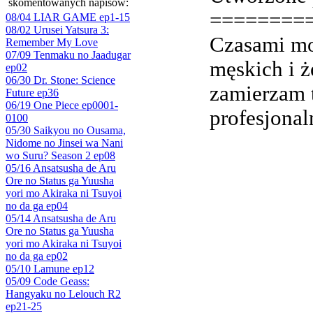
skomentowanych napisów:
========
08/04 LIAR GAME ep1-15
08/02 Urusei Yatsura 3:
Czasami mo
Remember My Love
07/09 Tenmaku no Jaadugar
męskich i ż
ep02
06/30 Dr. Stone: Science
zamierzam t
Future ep36
06/19 One Piece ep0001-
profesjonal
0100
05/30 Saikyou no Ousama,
Nidome no Jinsei wa Nani
wo Suru? Season 2 ep08
05/16 Ansatsusha de Aru
Ore no Status ga Yuusha
yori mo Akiraka ni Tsuyoi
no da ga ep04
05/14 Ansatsusha de Aru
Ore no Status ga Yuusha
yori mo Akiraka ni Tsuyoi
no da ga ep02
05/10 Lamune ep12
05/09 Code Geass:
Hangyaku no Lelouch R2
ep21-25