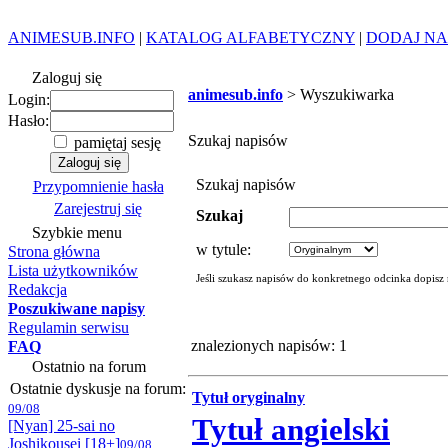
ANIMESUB.INFO
|
KATALOG ALFABETYCZNY
|
DODAJ NA
Zaloguj się
animesub.info
> Wyszukiwarka
Login:
Hasło:
Szukaj napisów
pamiętaj sesję
Szukaj napisów
Przypomnienie hasła
Zarejestruj się
Szukaj
Szybkie menu
w tytule:
Strona główna
Lista użytkowników
Jeśli szukasz napisów do konkretnego odcinka dopisz
Redakcja
Poszukiwane napisy
Regulamin serwisu
znalezionych napisów: 1
FAQ
Ostatnio na forum
Ostatnie dyskusje na forum:
Tytuł oryginalny
09/08
Tytuł angielski
[Nyan] 25-sai no
Joshikousei [18+]
09/08