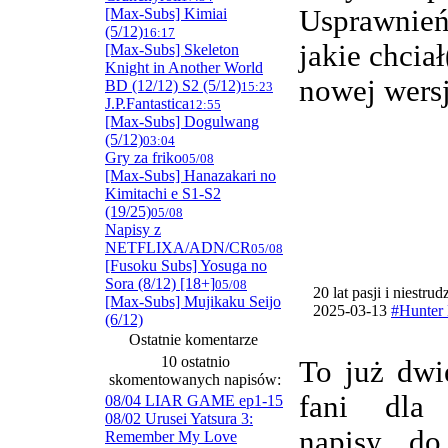
Usprawnie
[Max-Subs] Kimiai
(5/12)
16:17
jakie chcia
[Max-Subs] Skeleton
Knight in Another World
nowej wersj
BD (12/12) S2 (5/12)
15:23
J.P.Fantastica
12:55
[Max-Subs] Dogulwang
(5/12)
03:04
Gry za friko
05/08
[Max-Subs] Hanazakari no
Kimitachi e S1-S2
(19/25)
05/08
Napisy z
NETFLIXA/ADN/CR
05/08
[Fusoku Subs] Yosuga no
Sora (8/12) [18+]
05/08
20 lat pasji i niestru
[Max-Subs] Mujikaku Seijo
2025-03-13
#Hunter 
(6/12)
Ostatnie komentarze
10 ostatnio
To już dwi
skomentowanych napisów:
fani dla
08/04 LIAR GAME ep1-15
08/02 Urusei Yatsura 3:
napisy do
Remember My Love