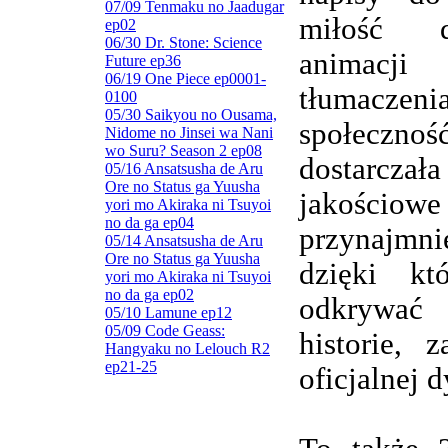
07/09 Tenmaku no Jaadugar
miłość d
ep02
06/30 Dr. Stone: Science
animacj
Future ep36
06/19 One Piece ep0001-
tłumaczenia
0100
05/30 Saikyou no Ousama,
społeczn
Nidome no Jinsei wa Nani
wo Suru? Season 2 ep08
dostarczała
05/16 Ansatsusha de Aru
Ore no Status ga Yuusha
jakościowe
yori mo Akiraka ni Tsuyoi
no da ga ep04
przynajmnie
05/14 Ansatsusha de Aru
Ore no Status ga Yuusha
dzięki kt
yori mo Akiraka ni Tsuyoi
no da ga ep02
odkrywa
05/10 Lamune ep12
05/09 Code Geass:
historie, 
Hangyaku no Lelouch R2
ep21-25
oficjalnej d