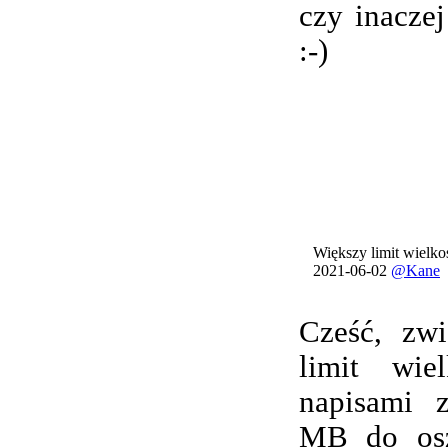
czy inacze
:-)
Większy limit wielkoś
2021-06-02
@Kane
Cześć, zwi
limit wie
napisami 
MB do osz