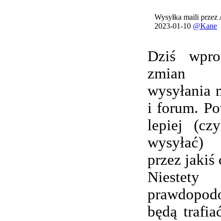
Wysyłka maili przez
2023-01-10
@Kane
Dziś wpro
zmian 
wysyłania 
i forum. Po
lepiej (cz
wysyłać) 
przez jakiś 
Nieste
prawdopod
będą trafi