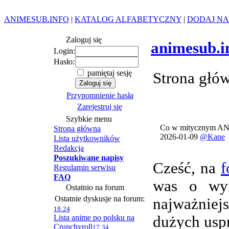
ANIMESUB.INFO
|
KATALOG ALFABETYCZNY
|
DODAJ NA
Zaloguj się
animesub.i
Login:
Hasło:
pamiętaj sesję
Strona głó
Przypomnienie hasła
Zarejestruj się
Szybkie menu
Co w mitycznym AN
Strona główna
2026-01-09
@Kane
Lista użytkowników
Redakcja
Poszukiwane napisy
Cześć, na
f
Regulamin serwisu
FAQ
was o wym
Ostatnio na forum
Ostatnie dyskusje na forum:
najważnie
18:24
Lista anime po polsku na
dużych usp
Crunchyroll
17:34