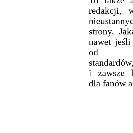
To także 
redakcji,
nieustanny
strony. Ja
nawet jeśli
od wsp
standardów,
i zawsze 
dla fanów 