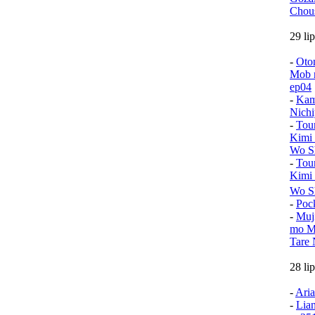
Chou
29 li
-
Oto
Mob n
ep04
-
Kam
Nichi
-
Tou
Kimi
Wo Sh
-
Tou
Kimi
Wo S
-
Poc
-
Muj
mo Mu
Tare 
28 li
-
Aria
-
Lia