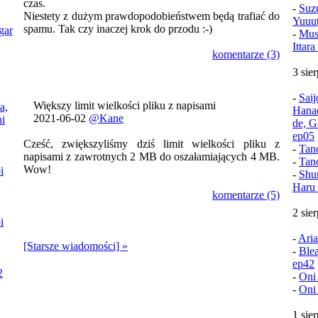
czas.
-
Suz
Niestety z dużym prawdopodobieństwem będą trafiać do
Yuuu
spamu. Tak czy inaczej krok do przodu :-)
gar
-
Mush
Ittar
komentarze (3)
3 sie
-
Sai
Większy limit wielkości pliku z napisami
a,
Hana
2021-06-02
@Kane
i
de, G
ep05
Cześć, zwiększyliśmy dziś limit wielkości pliku z
-
Tan
napisami z zawrotnych 2 MB do oszałamiających 4 MB.
-
Tan
Wow!
i
-
Shu
Haru 
komentarze (5)
2 sie
i
-
Aria
[Starsze wiadomości] »
-
Ble
ep42
2
-
Oni
-
Oni
1 sie