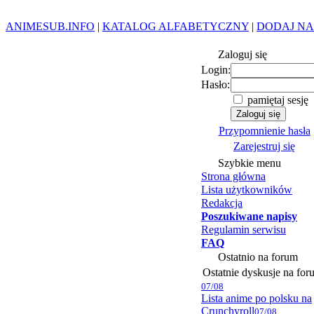
ANIMESUB.INFO
|
KATALOG ALFABETYCZNY
|
DODAJ NA
Zaloguj się
Login:
Hasło:
pamiętaj sesję
Przypomnienie hasła
Zarejestruj się
Szybkie menu
Strona główna
Lista użytkowników
Redakcja
Poszukiwane napisy
Regulamin serwisu
FAQ
Ostatnio na forum
Ostatnie dyskusje na for
07/08
Lista anime po polsku na
Crunchyroll
07/08