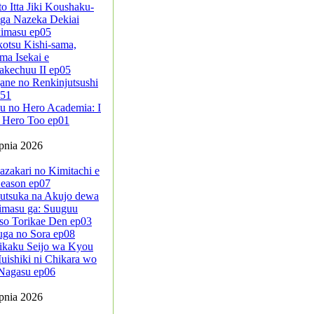
to Itta Jiki Koushaku-
ga Nazeka Dekiai
kimasu ep05
kotsu Kishi-sama,
ma Isekai e
akechuu II ep05
ane no Renkinjutsushi
-51
u no Hero Academia: I
 Hero Too ep01
rpnia 2026
azakari no Kimitachi e
eason ep07
sutsuka na Akujo dewa
imasu ga: Suuguu
so Torikae Den ep03
uga no Sora ep08
ikaku Seijo wa Kyou
ishiki ni Chikara wo
Nagasu ep06
rpnia 2026