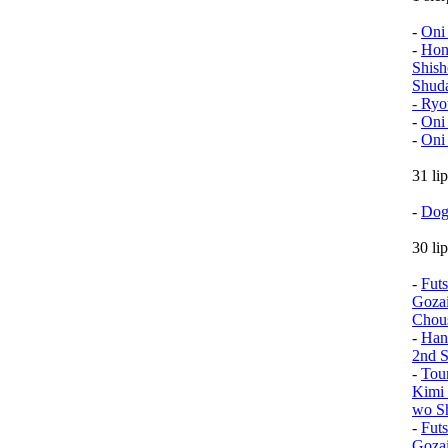
-
Oni
-
Hon
Shish
Shud
- Ryo
-
Oni
-
Oni
31 li
-
Dog
30 li
-
Fut
Goza
Chou
-
Han
2nd S
-
Tou
Kimi 
wo Sh
-
Fut
Goza