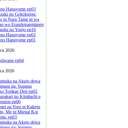
 no Hanayome ep03
zuki no Gekokujou:
o ni Naru Tame ni wa
an wo Erandeiraremasen
ushu no Youjo ep16
 no Hanayome ep02
 no Hanayome ep01
pca 2026
ulwang ep04
pca 2026
sutsuka na Akujo dewa
imasu ga: Suuguu
so Torikae Den ep02
azakari no Kimitachi e
eason ep06
mei na Yoru ni Kakeru
to, Me ni Mienai Koi
ita. ep03
sutsuka na Akujo dewa
imasu ga: Suuguu