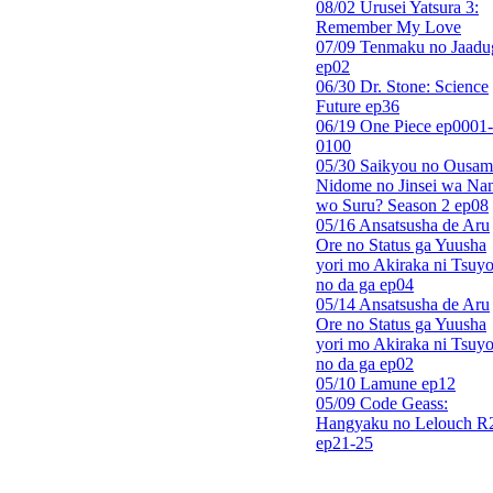
08/02 Urusei Yatsura 3:
Remember My Love
07/09 Tenmaku no Jaadu
ep02
06/30 Dr. Stone: Science
Future ep36
06/19 One Piece ep0001-
0100
05/30 Saikyou no Ousam
Nidome no Jinsei wa Nan
wo Suru? Season 2 ep08
05/16 Ansatsusha de Aru
Ore no Status ga Yuusha
yori mo Akiraka ni Tsuyo
no da ga ep04
05/14 Ansatsusha de Aru
Ore no Status ga Yuusha
yori mo Akiraka ni Tsuyo
no da ga ep02
05/10 Lamune ep12
05/09 Code Geass:
Hangyaku no Lelouch R
ep21-25