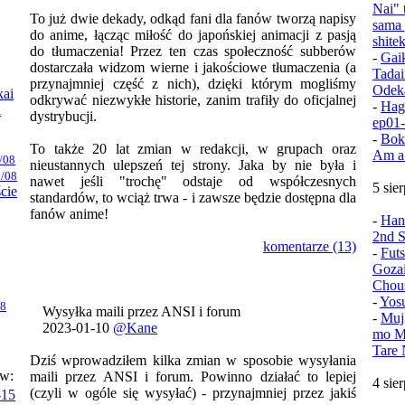
Nai" 
To już dwie dekady, odkąd fani dla fanów tworzą napisy
sama 
do anime, łącząc miłość do japońskiej animacji z pasją
shite
do tłumaczenia! Przez ten czas społeczność subberów
-
Gai
dostarczała widzom wierne i jakościowe tłumaczenia (a
Tadai
przynajmniej część z nich), dzięki którym mogliśmy
Odek
kai
odkrywać niezwykłe historie, zanim trafiły do oficjalnej
-
Hag
i
dystrybucji.
ep01
-
Bok
To także 20 lat zmian w redakcji, w grupach oraz
Am a
/08
nieustannych ulepszeń tej strony. Jaka by nie była i
/08
nawet jeśli "trochę" odstaje od współczesnych
5 sie
ście
standardów, to wciąż trwa - i zawsze będzie dostępna dla
fanów anime!
-
Han
2nd S
komentarze (13)
-
Fut
Goza
Chou
-
Yos
08
Wysyłka maili przez ANSI i forum
-
Muj
2023-01-10
@Kane
mo Mu
Tare 
Dziś wprowadziłem kilka zmian w sposobie wysyłania
ów:
maili przez ANSI i forum. Powinno działać to lepiej
4 sie
(czyli w ogóle się wysyłać) - przynajmniej przez jakiś
-15