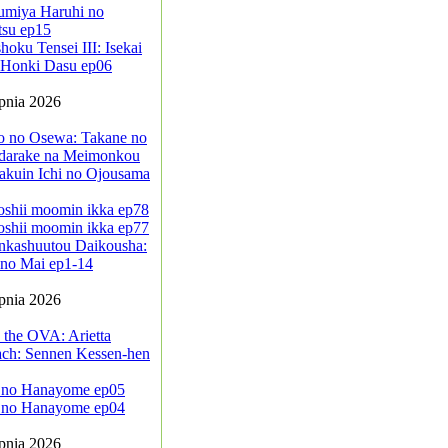
umiya Haruhi no
tsu ep15
oku Tensei III: Isekai
a Honki Dasu ep06
rpnia 2026
jo no Osewa: Takane no
darake na Meimonkou
akuin Ichi no Ojousama
oshii moomin ikka ep78
oshii moomin ikka ep77
nkashuutou Daikousha:
no Mai ep1-14
rpnia 2026
 the OVA: Arietta
ach: Sennen Kessen-hen
 no Hanayome ep05
 no Hanayome ep04
rpnia 2026