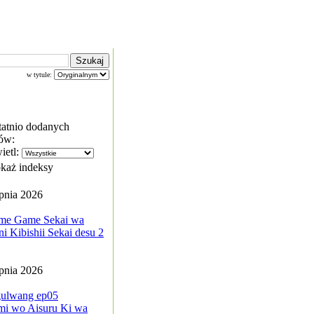
w tytule:
tatnio dodanych
ów:
ietl:
każ indeksy
rpnia 2026
me Game Sekai wa
i Kibishii Sekai desu 2
rpnia 2026
ulwang ep05
mi wo Aisuru Ki wa