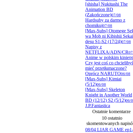
[shisha] Nukitashi The
Animation BD
(Zakończone)
07/08
Hardsuby za darmo z
chomikuj
07/08
[Max-Subs] Otomege Se
wa Mob ni Kibishii Seka
desu S1-S2 (17/24)
07/08
Napisy z
NETFLIXA/ADN/CR
07
Anime w polskim kinie
06
Czy jest coś co chcieliby
mieć przetłumaczone?
Oprócz NARUTO
06/08
[Max-Subs] Kimiai
(5/12)
06/08
[Max-Subs] Skeleton
Knight in Another World
BD (12/12) S2 (5/12)
06/
J.P.Fantastica
Ostatnie komentarze
10 ostatnio
skomentowanych napis
08/04 LIAR GAME ep1