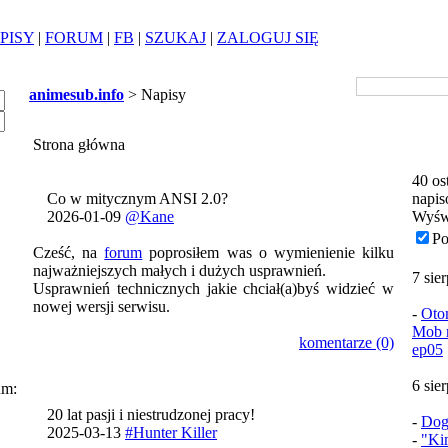
PISY
|
FORUM
|
FB
|
SZUKAJ
|
ZALOGUJ SIĘ
animesub.info
> Napisy
Strona główna
40 os
Co w mitycznym ANSI 2.0?
napis
2026-01-09
@Kane
Wyśw
Po
Cześć, na
forum
poprosiłem was o wymienienie kilku
najważniejszych małych i dużych usprawnień.
7 sie
Usprawnień technicznych jakie chciał(a)byś widzieć w
nowej wersji serwisu.
-
Oto
Mob n
komentarze (0)
ep05
6 sie
um:
20 lat pasji i niestrudzonej pracy!
-
Dog
2025-03-13
#Hunter Killer
-
"Ki