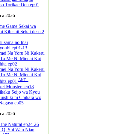
so Torikae Den ep01
pca 2026
me Game Sekai wa
i Kibishii Sekai desu 2
i-sama no Inai
youbi ep01-13
mei Na Yoru Ni Kakeru
 To Me Ni Mienai Koi
ita ep02
mei Na Yoru Ni Kakeru
 To Me Ni Mienai Koi
AKT...
hita ep01
ket Monsters ep18
ikaku Seijo wa Kyou
ishiki ni Chikara wo
Nagasu ep05
pca 2026
 the Natural ep24-26
n Qi Shi Wan Nian