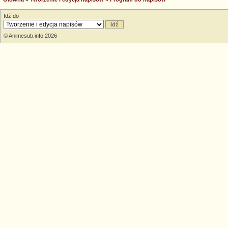
Idź do
© Animesub.info 2026