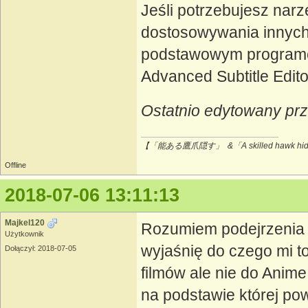
Jeśli potrzebujesz nar
dostosowywania innych 
podstawowym programem
Advanced Subtitle Edito
Ostatnio edytowany pr
【「能ある鷹爪隠す」 &「A skilled hawk hides
Offline
2018-07-06 13:11:13
Majkel120
Rozumiem podejrzenia i
Użytkownik
wyjaśnię do czego mi t
Dołączył: 2018-07-05
filmów ale nie do Anime 
na podstawie której p