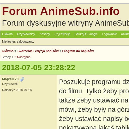
Forum AnimeSub.info
Forum dyskusyjne witryny AnimeSub
Główna
Użytkownicy
Zasady
Rejestracja
Szukaj z Google
Logowanie
Anime
Nie jesteś zalogowany.
Główna
»
Tworzenie i edycja napisów
»
Program do napisów
Strony
1
2
Następna
2018-07-05 23:28:22
Majkel120
Poszukuje programu dz
Użytkownik
do filmu. Tylko żeby pr
Dołączył: 2018-07-05
także żeby ustawiać na
mówi, żeby były na gór
żeby ustawiać napisy be
pokazywana jakaś tabli