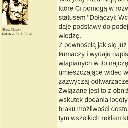
które Ci pomogą w roz
statusem "Dołączył: Wcz
daje podstawy do podej
Skąd: Nippon
Dołączył: 2016-04-12
wiedzę.
Z pewnością jak się ju
tłumaczy i wydaje napis
wtapianych w tło najcz
umieszczające wideo w 
zazwyczaj odtwarzacze n
Związane jest to z obni
wskutek dodania logoty
braku możliwości dosto
tym wszelkich reklam k