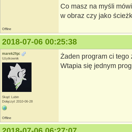
Co masz na myśli mówią
w obraz czy jako ścież
Offline
2018-07-06 00:25:38
marek2fgc
Żaden program ci tego z
Użytkownik
Wtapia się jednym prog
Skąd: Lubin
Dołączył: 2010-06-28
Offline
2018-07-06 06:27:07