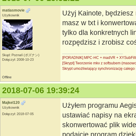
matiasmovie
Użyj Kainote, będziesz
Użytkownik
masz w txt i konwertow
tylko dla konkretnych l
rozpędzisz i zrobisz co
Skąd: Poznań (ポズナン)
[PORADNIK] MPC-HC + madVR + XYSubFilt
Dołączył: 2008-10-23
[Skrypt] Tworzenie mkv z softsubem (masow
Skrypt umożliwiający synchronizację całe
Offline
2018-07-06 19:39:24
Majkel120
Użyłem programu Aegisu
Użytkownik
ustawiać napisy na ekr
Dołączył: 2018-07-05
skonwertować plik wideo
podajcie program dzięki