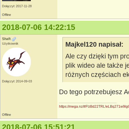
Dołączył: 2017-11-28
Offline
2018-07-06 14:22:15
Shaft
Majkel120 napisał:
Użytkownik
Ale czy dzięki tym p
plik wideo ale także j
różnych częściach e
Dołączył: 2014-09-03
Do tego potrzebujesz Ae
https://mega.nz/#F!zBd22TRL!eLBq271w9l
Offline
2018-07-06 15:51:21