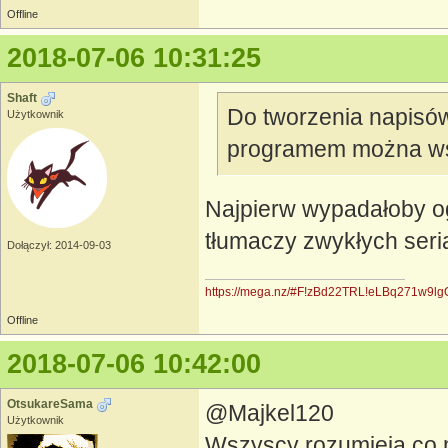
Offline
2018-07-06 10:31:25
Shaft
Do tworzenia napisów 
Użytkownik
programem można wsta
Najpierw wypadałoby oga
tłumaczy zwykłych serial
Dołączył: 2014-09-03
https://mega.nz/#F!zBd22TRL!eLBq271w9l
Offline
2018-07-06 10:42:00
OtsukareSama
@Majkel120
Użytkownik
Wszyscy rozumieją co m