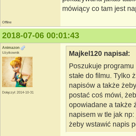
mówiący co tam jest na
Offline
2018-07-06 00:01:43
Animazon
Majkel120 napisał:
Użytkownik
Poszukuje programu 
stałe do filmu. Tylko
napisów a także żeby
Dołączył: 2014-10-31
postać coś mówi, żeb
opowiadane a także 
napisem w tle jak np:
żeby wstawić napis p