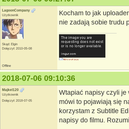
LagoonCompany
Kocham to jak uploaderz
Użytkownik
nie zadają sobie trudu 
Skąd: Elgin
Dołączył: 2010-05-08
Offline
2018-07-06 09:10:36
[CENTER]
Majkel120
Wtapiać napisy czyli je
Użytkownik
mówi to pojawiają się 
Dołączył: 2018-07-05
korzystam z Subtitle E
napisy do filmu. Rozumi