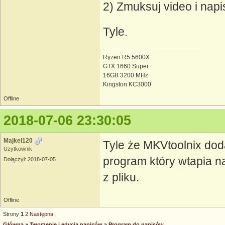
2) Zmuksuj video i nap
Tyle.
Ryzen R5 5600X
GTX 1660 Super
16GB 3200 MHz
Kingston KC3000
Offline
2018-07-06 23:30:05
Majkel120
Tyle że MKVtoolnix doda
Użytkownik
program który wtapia na
Dołączył: 2018-07-05
z pliku.
Offline
Strony
1
2
Następna
Główna
»
Tworzenie i edycja napisów
»
Program do napisów