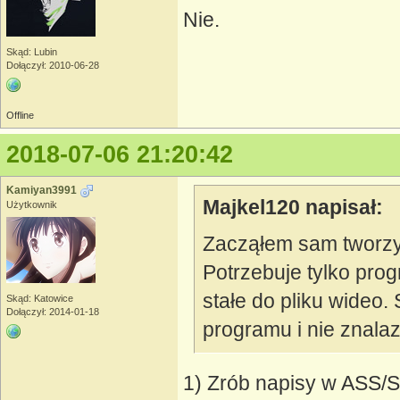
Nie.
Skąd: Lubin
Dołączył: 2010-06-28
Offline
2018-07-06 21:20:42
Kamiyan3991
Majkel120 napisał:
Użytkownik
Zacząłem sam tworzy
Potrzebuje tylko pro
stałe do pliku wideo
Skąd: Katowice
Dołączył: 2014-01-18
programu i nie znala
1) Zrób napisy w ASS/