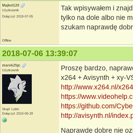
Majkel120
Tak wpisywałem i znajd
Użytkownik
tylko na dole albo nie mia
Dołączył: 2018-07-05
szukam naprawdę dobr
Offline
2018-07-06 13:39:07
marek2fgc
Proszę bardzo, napraw
Użytkownik
x264 + Avisynth + xy-V
http://www.x264.nl/x26
https://www.videohelp.
https://github.com/Cybe
Skąd: Lubin
Dołączył: 2010-06-28
http://avisynth.nl/ind
Naprawdę dobre nie oz