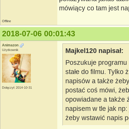
mówiący co tam jest na
Offline
2018-07-06 00:01:43
Animazon
Majkel120 napisał:
Użytkownik
Poszukuje programu 
stałe do filmu. Tylko
napisów a także żeby
Dołączył: 2014-10-31
postać coś mówi, żeb
opowiadane a także 
napisem w tle jak np:
żeby wstawić napis p