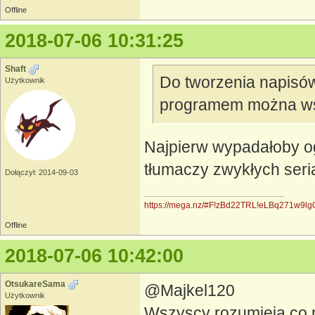
Offline
2018-07-06 10:31:25
Shaft
Do tworzenia napisów 
Użytkownik
programem można wsta
Najpierw wypadałoby oga
tłumaczy zwykłych serial
Dołączył: 2014-09-03
https://mega.nz/#F!zBd22TRL!eLBq271w9l
Offline
2018-07-06 10:42:00
OtsukareSama
@Majkel120
Użytkownik
Wszyscy rozumieją co m