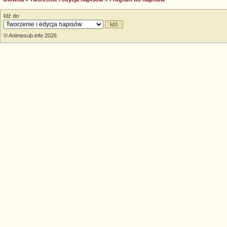
Idź do
© Animesub.info 2026