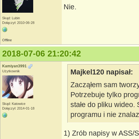
Nie.
Skąd: Lubin
Dołączył: 2010-06-28
Offline
2018-07-06 21:20:42
Kamiyan3991
Majkel120 napisał:
Użytkownik
Zacząłem sam tworzy
Potrzebuje tylko pro
stałe do pliku wideo
Skąd: Katowice
Dołączył: 2014-01-18
programu i nie znala
1) Zrób napisy w ASS/