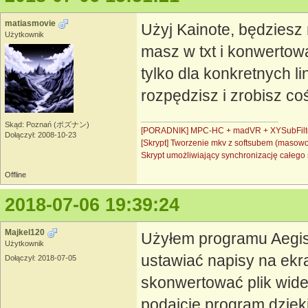
matiasmovie
Użyj Kainote, będziesz
Użytkownik
masz w txt i konwertow
tylko dla konkretnych l
rozpędzisz i zrobisz co
Skąd: Poznań (ポズナン)
[PORADNIK] MPC-HC + madVR + XYSubFilt
Dołączył: 2008-10-23
[Skrypt] Tworzenie mkv z softsubem (masow
Skrypt umożliwiający synchronizację całe
Offline
2018-07-06 19:39:24
Majkel120
Użyłem programu Aegisu
Użytkownik
ustawiać napisy na ekr
Dołączył: 2018-07-05
skonwertować plik wideo
podajcie program dzięki