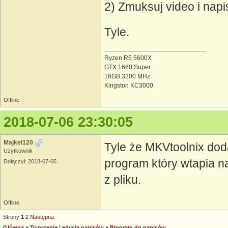
2) Zmuksuj video i nap
Tyle.
Ryzen R5 5600X
GTX 1660 Super
16GB 3200 MHz
Kingston KC3000
Offline
2018-07-06 23:30:05
Majkel120
Tyle że MKVtoolnix doda
Użytkownik
program który wtapia na
Dołączył: 2018-07-05
z pliku.
Offline
Strony
1
2
Następna
Główna
»
Tworzenie i edycja napisów
»
Program do napisów