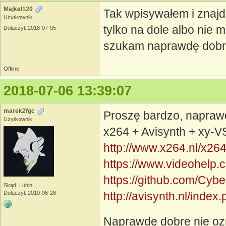
Majkel120
Tak wpisywałem i znajd
Użytkownik
tylko na dole albo nie mia
Dołączył: 2018-07-05
szukam naprawdę dobr
Offline
2018-07-06 13:39:07
marek2fgc
Proszę bardzo, napraw
Użytkownik
x264 + Avisynth + xy-V
http://www.x264.nl/x26
https://www.videohelp.
https://github.com/Cybe
Skąd: Lubin
Dołączył: 2010-06-28
http://avisynth.nl/ind
Naprawdę dobre nie oz