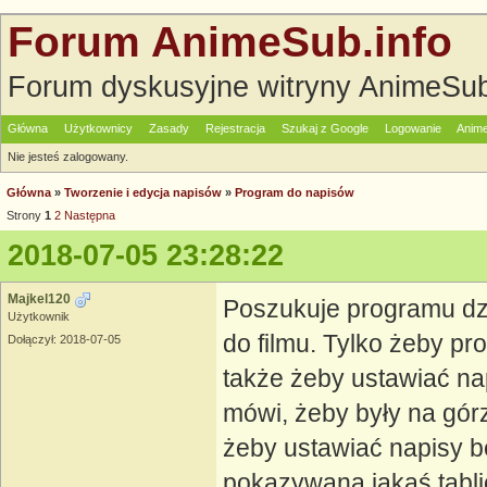
Forum AnimeSub.info
Forum dyskusyjne witryny AnimeSub
Główna
Użytkownicy
Zasady
Rejestracja
Szukaj z Google
Logowanie
Anime
Nie jesteś zalogowany.
Główna
»
Tworzenie i edycja napisów
»
Program do napisów
Strony
1
2
Następna
2018-07-05 23:28:22
Majkel120
Poszukuje programu dz
Użytkownik
do filmu. Tylko żeby pr
Dołączył: 2018-07-05
także żeby ustawiać na
mówi, żeby były na gór
żeby ustawiać napisy be
pokazywana jakaś tabli