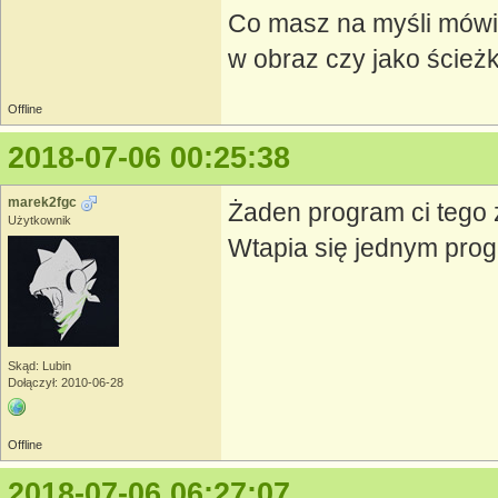
Co masz na myśli mówią
w obraz czy jako ścież
Offline
2018-07-06 00:25:38
marek2fgc
Żaden program ci tego z
Użytkownik
Wtapia się jednym prog
Skąd: Lubin
Dołączył: 2010-06-28
Offline
2018-07-06 06:27:07