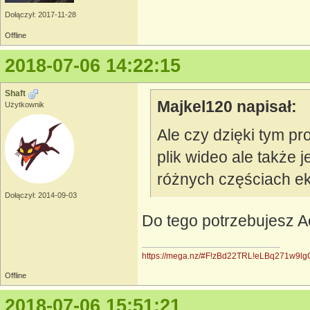
Dołączył: 2017-11-28
Offline
2018-07-06 14:22:15
Shaft
Majkel120 napisał:
Użytkownik
Ale czy dzięki tym p
plik wideo ale także j
różnych częściach e
Dołączył: 2014-09-03
Do tego potrzebujesz Ae
https://mega.nz/#F!zBd22TRL!eLBq271w9l
Offline
2018-07-06 15:51:21