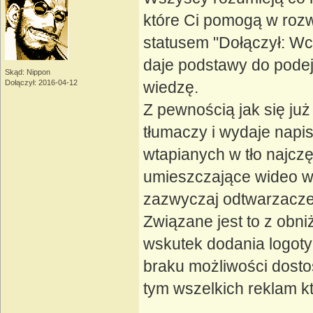
które Ci pomogą w roz
statusem "Dołączył: Wcz
daje podstawy do podej
Skąd: Nippon
Dołączył: 2016-04-12
wiedzę.
Z pewnością jak się ju
tłumaczy i wydaje napis
wtapianych w tło najcz
umieszczające wideo w 
zazwyczaj odtwarzacze n
Związane jest to z obni
wskutek dodania logoty
braku możliwości dosto
tym wszelkich reklam k