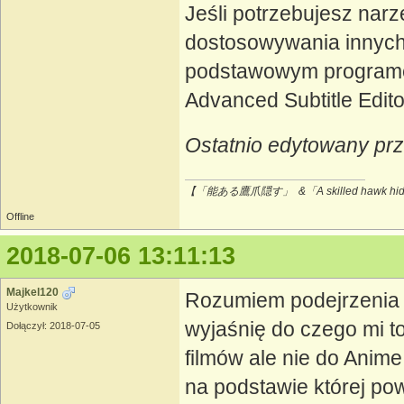
Jeśli potrzebujesz nar
dostosowywania innych 
podstawowym programem
Advanced Subtitle Edito
Ostatnio edytowany pr
【「能ある鷹爪隠す」 &「A skilled hawk hides
Offline
2018-07-06 13:11:13
Majkel120
Rozumiem podejrzenia i
Użytkownik
wyjaśnię do czego mi t
Dołączył: 2018-07-05
filmów ale nie do Anime 
na podstawie której p