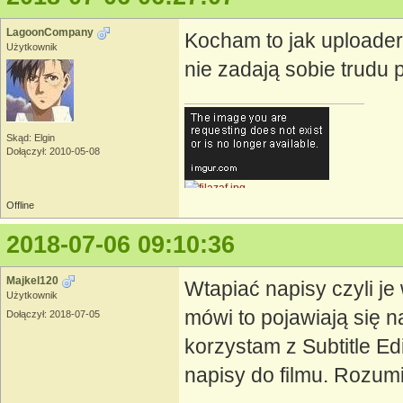
LagoonCompany
Kocham to jak uploaderz
Użytkownik
nie zadają sobie trudu 
Skąd: Elgin
Dołączył: 2010-05-08
Offline
2018-07-06 09:10:36
[CENTER]
Majkel120
Wtapiać napisy czyli je
Użytkownik
mówi to pojawiają się 
Dołączył: 2018-07-05
korzystam z Subtitle E
napisy do filmu. Rozumi