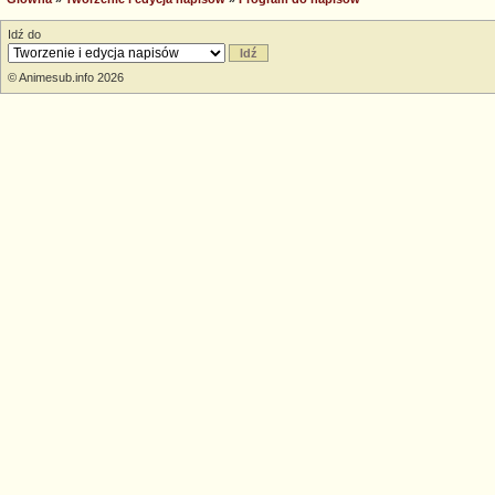
Idź do
© Animesub.info 2026