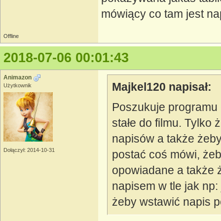
mówiący co tam jest na
Offline
2018-07-06 00:01:43
Animazon
Majkel120 napisał:
Użytkownik
Poszukuje programu 
stałe do filmu. Tylko
napisów a także żeby
Dołączył: 2014-10-31
postać coś mówi, żeb
opowiadane a także 
napisem w tle jak np:
żeby wstawić napis p