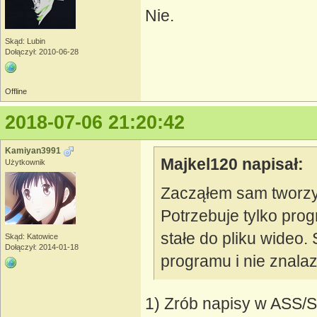
Nie.
Skąd: Lubin
Dołączył: 2010-06-28
Offline
2018-07-06 21:20:42
Kamiyan3991
Majkel120 napisał:
Użytkownik
Zacząłem sam tworzy
Potrzebuje tylko pro
stałe do pliku wideo
Skąd: Katowice
Dołączył: 2014-01-18
programu i nie znala
1) Zrób napisy w ASS/