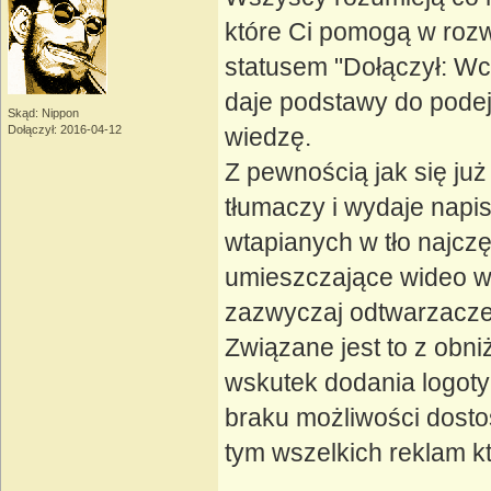
które Ci pomogą w roz
statusem "Dołączył: Wcz
daje podstawy do podej
Skąd: Nippon
Dołączył: 2016-04-12
wiedzę.
Z pewnością jak się ju
tłumaczy i wydaje napis
wtapianych w tło najcz
umieszczające wideo w 
zazwyczaj odtwarzacze n
Związane jest to z obni
wskutek dodania logoty
braku możliwości dosto
tym wszelkich reklam k