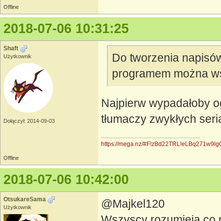
Offline
2018-07-06 10:31:25
Shaft
Do tworzenia napisów 
Użytkownik
programem można wsta
Najpierw wypadałoby oga
tłumaczy zwykłych serial
Dołączył: 2014-09-03
https://mega.nz/#F!zBd22TRL!eLBq271w9l
Offline
2018-07-06 10:42:00
OtsukareSama
@Majkel120
Użytkownik
Wszyscy rozumieją co m