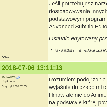
Jeśli potrzebujesz nar
dostosowywania innych 
podstawowym programem
Advanced Subtitle Edito
Ostatnio edytowany pr
【「能ある鷹爪隠す」 &「A skilled hawk hides
Offline
2018-07-06 13:11:13
Majkel120
Rozumiem podejrzenia i
Użytkownik
wyjaśnię do czego mi t
Dołączył: 2018-07-05
filmów ale nie do Anime 
na podstawie której p