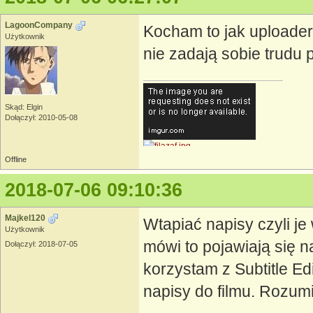
LagoonCompany
Kocham to jak uploaderz
Użytkownik
nie zadają sobie trudu 
Skąd: Elgin
Dołączył: 2010-05-08
Offline
2018-07-06 09:10:36
[CENTER]
Majkel120
Wtapiać napisy czyli je
Użytkownik
mówi to pojawiają się 
Dołączył: 2018-07-05
korzystam z Subtitle E
napisy do filmu. Rozumi