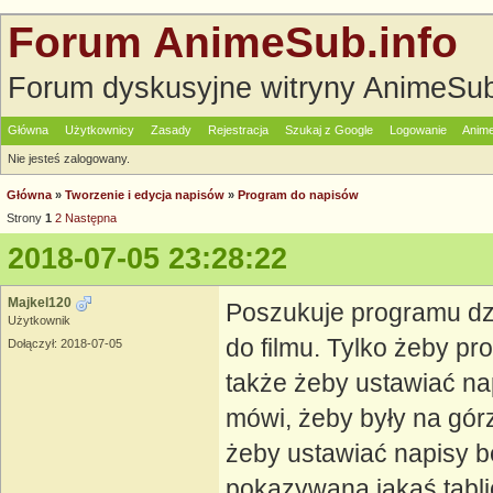
Forum AnimeSub.info
Forum dyskusyjne witryny AnimeSub
Główna
Użytkownicy
Zasady
Rejestracja
Szukaj z Google
Logowanie
Anime
Nie jesteś zalogowany.
Główna
»
Tworzenie i edycja napisów
»
Program do napisów
Strony
1
2
Następna
2018-07-05 23:28:22
Majkel120
Poszukuje programu dz
Użytkownik
do filmu. Tylko żeby pr
Dołączył: 2018-07-05
także żeby ustawiać na
mówi, żeby były na gór
żeby ustawiać napisy be
pokazywana jakaś tabli