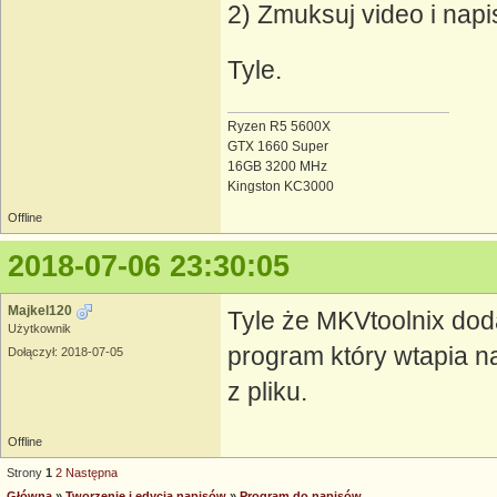
2) Zmuksuj video i nap
Tyle.
Ryzen R5 5600X
GTX 1660 Super
16GB 3200 MHz
Kingston KC3000
Offline
2018-07-06 23:30:05
Majkel120
Tyle że MKVtoolnix doda
Użytkownik
program który wtapia na
Dołączył: 2018-07-05
z pliku.
Offline
Strony
1
2
Następna
Główna
»
Tworzenie i edycja napisów
»
Program do napisów