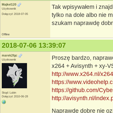
Majkel120
Tak wpisywałem i znajd
Użytkownik
tylko na dole albo nie mia
Dołączył: 2018-07-05
szukam naprawdę dobr
Offline
2018-07-06 13:39:07
marek2fgc
Proszę bardzo, napraw
Użytkownik
x264 + Avisynth + xy-V
http://www.x264.nl/x26
https://www.videohelp.
https://github.com/Cybe
Skąd: Lubin
Dołączył: 2010-06-28
http://avisynth.nl/ind
Naprawdę dobre nie oz