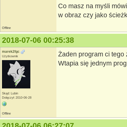
Co masz na myśli mówią
w obraz czy jako ścież
Offline
2018-07-06 00:25:38
marek2fgc
Żaden program ci tego z
Użytkownik
Wtapia się jednym prog
Skąd: Lubin
Dołączył: 2010-06-28
Offline
2018-07-06 06:27:07