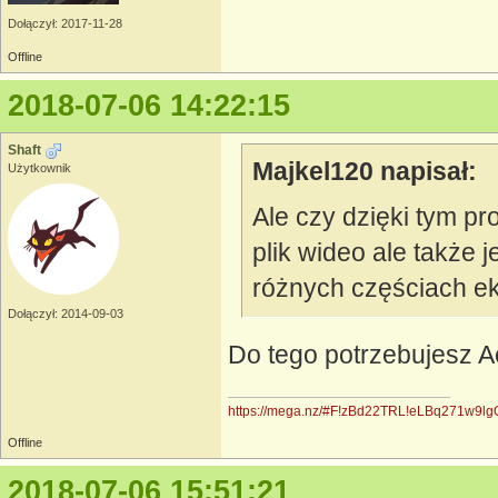
Dołączył: 2017-11-28
Offline
2018-07-06 14:22:15
Shaft
Majkel120 napisał:
Użytkownik
Ale czy dzięki tym p
plik wideo ale także j
różnych częściach e
Dołączył: 2014-09-03
Do tego potrzebujesz Ae
https://mega.nz/#F!zBd22TRL!eLBq271w9l
Offline
2018-07-06 15:51:21