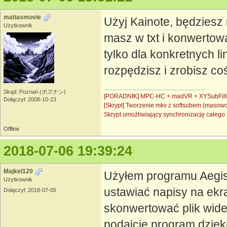
matiasmovie
Użyj Kainote, będziesz
Użytkownik
masz w txt i konwertow
tylko dla konkretnych l
rozpędzisz i zrobisz co
Skąd: Poznań (ポズナン)
[PORADNIK] MPC-HC + madVR + XYSubFilt
Dołączył: 2008-10-23
[Skrypt] Tworzenie mkv z softsubem (masow
Skrypt umożliwiający synchronizację całe
Offline
2018-07-06 19:39:24
Majkel120
Użyłem programu Aegisu
Użytkownik
ustawiać napisy na ekr
Dołączył: 2018-07-05
skonwertować plik wideo
podajcie program dzięki