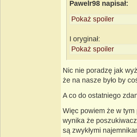
Pawelr98 napisał:
Pokaż spoiler
I oryginał:
Pokaż spoiler
Nic nie poradzę jak wy
że na nasze było by coś
A co do ostatniego zdan
Więc powiem że w tym p
wynika że poszukiwacze
są zwykłymi najemnikam