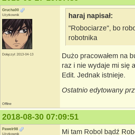
Grucha00
haraj napisał:
Użytkownik
"Robociarze", bo robo
robotnika
Dużo pracowałem na bu
Dołączył: 2013-04-13
raz i nie wydaje mi się a
Edit. Jednak istnieje.
Ostatnio edytowany pr
Offline
2018-08-30 07:09:51
Pawelr98
Mi tam Robol bądź Robot
Użytkownik