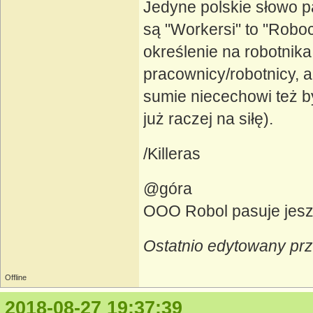
Jedyne polskie słowo p
są "Workersi" to "Roboc
określenie na robotnika
pracownicy/robotnicy, a
sumie niecechowi też b
już raczej na siłę).
/Killeras
@góra
OOO Robol pasuje jeszc
Ostatnio edytowany prz
Offline
2018-08-27 19:37:39