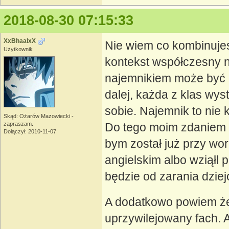
2018-08-30 07:15:33
XxBhaalxX
Nie wiem co kombinujes
Użytkownik
kontekst współczesny n
najemnikiem może być ka
dalej, każda z klas wy
sobie. Najemnik to nie 
Skąd: Ożarów Mazowiecki -
zapraszam.
Do tego moim zdaniem "
Dołączył: 2010-11-07
bym został już przy work
angielskim albo wziąłl 
będzie od zarania dziej
A dodatkowo powiem że, 
uprzywilejowany fach. A