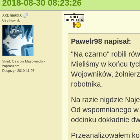
2018-08-30 08:23:26
XxBhaalxX
Użytkownik
Pawelr98 napisał:
"Na czarno" robili ró
Skąd: Ożarów Mazowiecki -
Mieliśmy w końcu tyc
zapraszam.
Dołączył: 2010-11-07
Wojowników, żołnierz
robotnika.
Na razie nigdzie Naj
Od wspomnianego w p
odcinku dokładnie dw
Przeanalizowałem kon