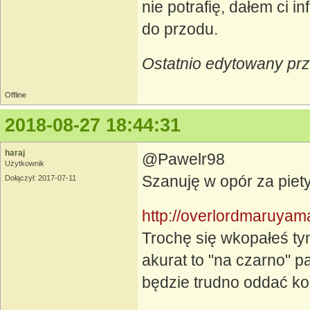
nie potrafię, dałem ci 
do przodu.
Ostatnio edytowany pr
Offline
2018-08-27 18:44:31
haraj
@Pawelr98
Użytkownik
Szanuję w opór za piet
Dołączył: 2017-07-11
http://overlordmaruyam
Trochę się wkopałeś tym
akurat to "na czarno" pa
będzie trudno oddać kon