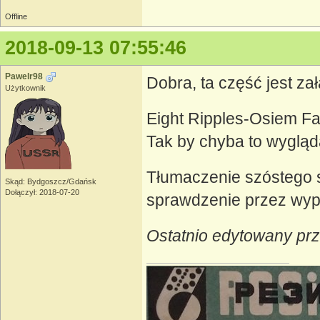
Offline
2018-09-13 07:55:46
Pawelr98
Dobra, ta część jest za
Użytkownik
Eight Ripples-Osiem Fa
Tak by chyba to wygląd
Tłumaczenie szóstego s
Skąd: Bydgoszcz/Gdańsk
Dołączył: 2018-07-20
sprawdzenie przez wy
Ostatnio edytowany pr