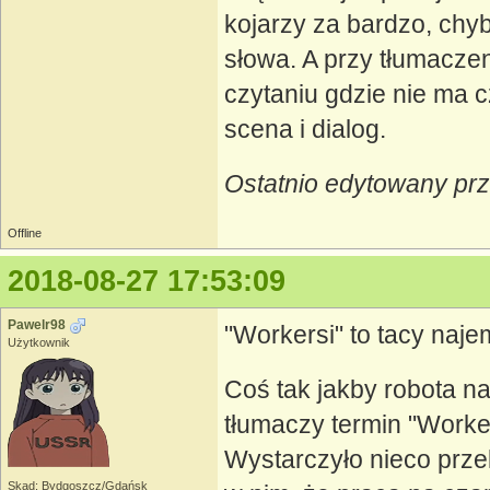
kojarzy za bardzo, chy
słowa. A przy tłumacze
czytaniu gdzie nie ma c
scena i dialog.
Ostatnio edytowany pr
Offline
2018-08-27 17:53:09
Pawelr98
"Workersi" to tacy najem
Użytkownik
Coś tak jakby robota n
tłumaczy termin "Worke
Wystarczyło nieco przek
Skąd: Bydgoszcz/Gdańsk