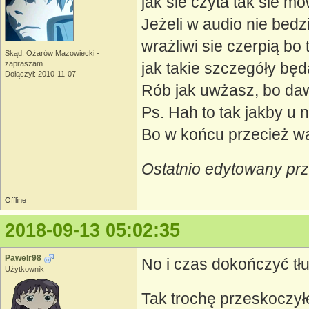
jak sie czyta tak sie mó
Jeżeli w audio nie bedz
wrażliwi sie czerpią bo
Skąd: Ożarów Mazowiecki -
zapraszam.
jak takie szczegóły bę
Dołączył: 2010-11-07
Rób jak uwżasz, bo daw
Ps. Hah to tak jakby u 
Bo w końcu przecież wa
Ostatnio edytowany pr
Offline
2018-09-13 05:02:35
Pawelr98
No i czas dokończyć tł
Użytkownik
Tak trochę przeskoczył