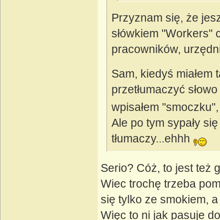
Przyznam się, że jes
słówkiem "Workers" ch
pracowników, urzęd
Sam, kiedyś miałem ta
przetłumaczyć słowo "
wpisałem "smoczku",
Ale po tym sypały się 
tłumaczy...ehhh
Serio? Cóż, to jest też 
Wiec trochę trzeba pomy
się tylko ze smokiem, a
Więc to ni jak pasuje d