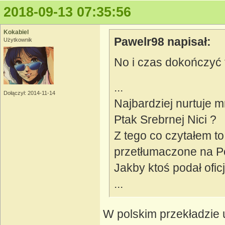
2018-09-13 07:35:56
Kokabiel
Pawelr98 napisał:
Użytkownik
No i czas dokończyć 
...
Dołączył: 2014-11-14
Najbardziej nurtuje m
Ptak Srebrnej Nici ?
Z tego co czytałem to
przetłumaczone na Po
Jakby ktoś podał ofic
...
W polskim przekładzie 