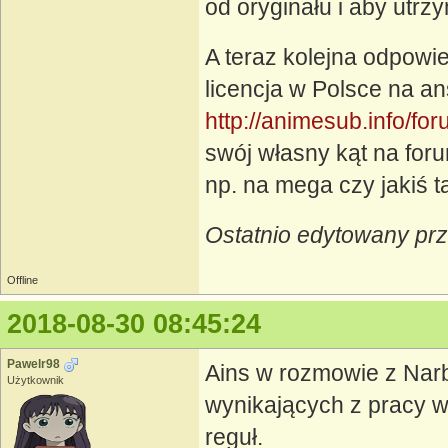
od oryginału i aby utrzy
A teraz kolejna odpow
licencja w Polsce na an
http://animesub.info/f
swój własny kąt na foru
np. na mega czy jakiś t
Ostatnio edytowany pr
Offline
2018-08-30 08:45:24
Pawelr98
Ains w rozmowie z Narb
Użytkownik
wynikających z pracy w 
reguł.