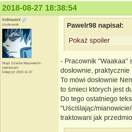
2018-08-27 18:38:54
XxBhaalxX
Pawelr98 napisał:
Użytkownik
Pokaż spoiler
- Pracownik "Waakaa" so
Skąd: Ożarów Mazowiecki -
zapraszam.
dosłownie, praktycznie
Dołączył: 2010-11-07
To mówi dosłownie Nem
to śmieci których jest d
Do tego ostatniego teks
"Uściślając/mianowicie
traktowani jak przedmio