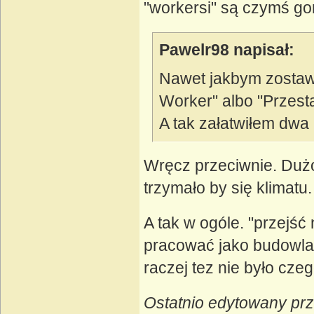
"workersi" są czymś go
Pawelr98 napisał:
Nawet jakbym zostawi
Worker" albo "Przest
A tak załatwiłem dwa
Wręcz przeciwnie. Dużo 
trzymało by się klimatu.
A tak w ogóle. "przejść
pracować jako budowlani
raczej tez nie było cze
Ostatnio edytowany pr