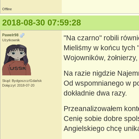
Offline
2018-08-30 07:59:28
Pawelr98
"Na czarno" robili równ
Użytkownik
Mieliśmy w końcu tych 
Wojowników, żołnierzy,
Na razie nigdzie Najem
Skąd: Bydgoszcz/Gdańsk
Od wspomnianego w poś
Dołączył: 2018-07-20
dokładnie dwa razy.
Przeanalizowałem konte
Cenię sobie dobre spol
Angielskiego chcę unik