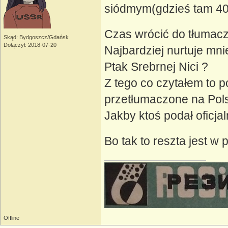
siódmym(gdzieś tam 4
Czas wrócić do tłumacz
Skąd: Bydgoszcz/Gdańsk
Dołączył: 2018-07-20
Najbardziej nurtuje mni
Ptak Srebrnej Nici ?
Z tego co czytałem to po
przetłumaczone na Pols
Jakby ktoś podał oficja
Bo tak to reszta jest w
Offline