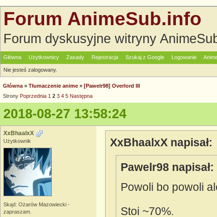
Forum AnimeSub.info
Forum dyskusyjne witryny AnimeSub
Główna
Użytkownicy
Zasady
Rejestracja
Szukaj z Google
Logowanie
Anime
Nie jesteś zalogowany.
Główna
»
Tłumaczenie anime
»
[Pawelr98] Overlord III
Strony
Poprzednia
1
2
3
4
5
Następna
2018-08-27 13:58:24
XxBhaalxX
XxBhaalxX napisał:
Użytkownik
Pawelr98 napisał:
Powoli bo powoli al
Skąd: Ożarów Mazowiecki -
Stoi ~70%.
zapraszam.