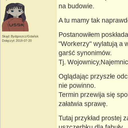
na budowie.
A tu mamy tak naprawd
Postanowiłem poskładać
Skąd: Bydgoszcz/Gdańsk
Dołączył: 2018-07-20
"Workerzy" wylatują a 
garść synonimów.
Tj. Wojownicy,Najemnicy
Oglądając przyszłe odc
nie powinno.
Termin przewija się sp
załatwia sprawę.
Tutaj przykład prostej 
uszczerbku dla fabuły.