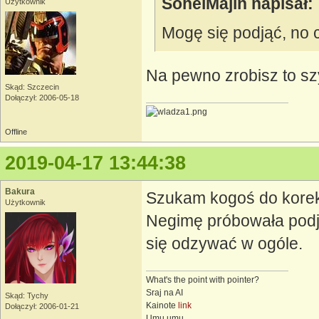
SoheiMajin napisał:
Użytkownik
Mogę się podjąć, no 
Na pewno zrobisz to s
Skąd: Szczecin
Dołączył: 2006-05-18
Offline
2019-04-17 13:44:38
Bakura
Szukam kogoś do korek
Użytkownik
Negimę próbowała podją
się odzywać w ogóle.
What's the point with pointer?
Sraj na AI
Skąd: Tychy
Kainote
link
Dołączył: 2006-01-21
Umu umu