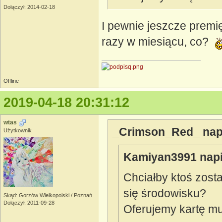
Dołączył: 2014-02-18
I pewnie jeszcze prem
razy w miesiącu, co?
Offline
2019-04-18 20:31:12
wtas
_Crimson_Red_ napi
Użytkownik
Kamiyan3991 napi
Chciałby ktoś zost
się środowisku?
Skąd: Gorzów Wielkopolski / Poznań
Dołączył: 2011-09-28
Oferujemy kartę mult