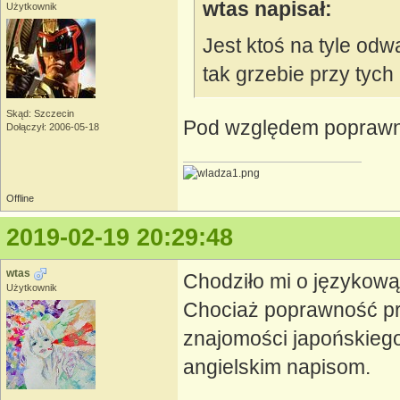
wtas napisał:
Użytkownik
Jest ktoś na tyle odw
tak grzebie przy tych
Skąd: Szczecin
Pod względem poprawno
Dołączył: 2006-05-18
Offline
2019-02-19 20:29:48
wtas
Chodziło mi o językową
Użytkownik
Chociaż poprawność prz
znajomości japońskiego 
angielskim napisom.