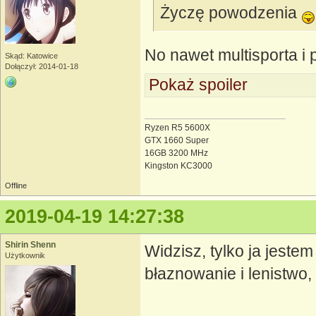
Życzę powodzenia
No nawet multisporta i p
Skąd: Katowice
Dołączył: 2014-01-18
Pokaż spoiler
Ryzen R5 5600X
GTX 1660 Super
16GB 3200 MHz
Kingston KC3000
Offline
2019-04-19 14:27:38
Shirin Shenn
Widzisz, tylko ja jeste
Użytkownik
błaznowanie i lenistwo,