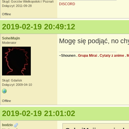
Skąd: Gorzów Wielkopolski / Poznań
DISCORD
Dołączył: 2011-09-28
Offline
2019-02-19 20:49:12
SoheiMajin
Mogę się podjąć, no ch
Moderator
~Shounen .
Grupa Mirai
.
Cytaty z anime
.
Skąd: Gdańsk
Dołączył: 2009-04-10
Offline
2019-02-19 21:01:02
bodzio