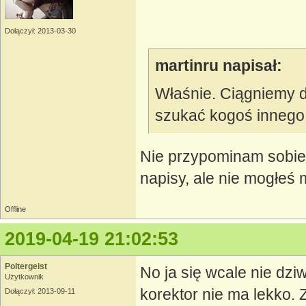
Dołączył: 2013-03-30
martinru napisał:
Właśnie. Ciągniemy d
szukać kogoś innego
Nie przypominam sobie
napisy, ale nie mogłeś 
Offline
2019-04-19 21:02:53
Poltergeist
No ja się wcale nie dzi
Użytkownik
korektor nie ma lekko. 
Dołączył: 2013-09-11