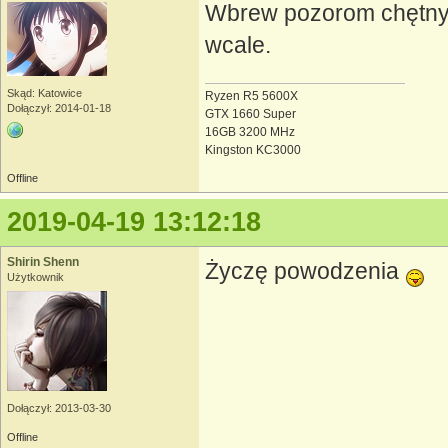
Wbrew pozorom chętnyc
wcale.
Skąd: Katowice
Ryzen R5 5600X
Dołączył: 2014-01-18
GTX 1660 Super
16GB 3200 MHz
Kingston KC3000
Offline
2019-04-19 13:12:18
Shirin Shenn
Życzę powodzenia
Użytkownik
Dołączył: 2013-03-30
Offline