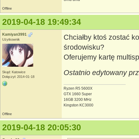
Offline
2019-04-18 19:49:34
Kamiyan3991
Chciałby ktoś zostać k
Użytkownik
środowisku?
Oferujemy kartę multispo
Ostatnio edytowany pr
Skąd: Katowice
Dołączył: 2014-01-18
Ryzen R5 5600X
GTX 1660 Super
16GB 3200 MHz
Kingston KC3000
Offline
2019-04-18 20:05:30