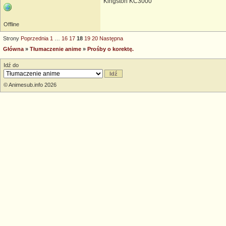
Kingston KC3000
Offline
Strony
Poprzednia
1
…
16
17
18
19
20
Następna
Główna
»
Tłumaczenie anime
»
Prośby o korektę.
Idź do
© Animesub.info 2026