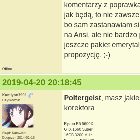
komentarzy z poprawkam
jak będą, to nie zawsz
bo sam zastanawiam się
na Ansi, ale nie bardzo
jeszcze pakiet emeryta
propozycję. ;-)
Offline
2019-04-20 20:18:45
Kamiyan3991
Poltergeist
, masz jaki
Użytkownik
korektora.
Ryzen R5 5600X
GTX 1660 Super
Skąd: Katowice
16GB 3200 MHz
Dołączył: 2014-01-18