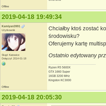
Offline
2019-04-18 19:49:34
Kamiyan3991
Chciałby ktoś zostać k
Użytkownik
środowisku?
Oferujemy kartę multispo
Ostatnio edytowany pr
Skąd: Katowice
Dołączył: 2014-01-18
Ryzen R5 5600X
GTX 1660 Super
16GB 3200 MHz
Kingston KC3000
Offline
2019-04-18 20:05:30