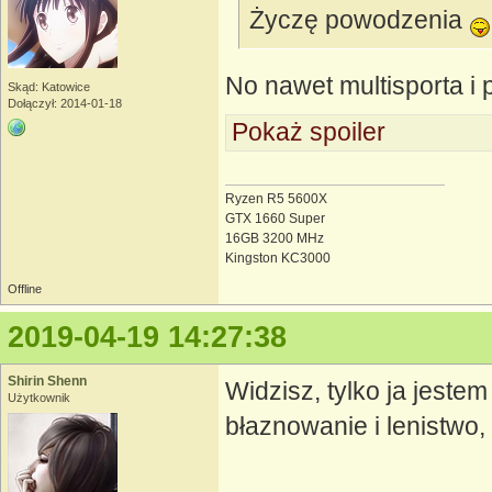
Życzę powodzenia
No nawet multisporta i p
Skąd: Katowice
Dołączył: 2014-01-18
Pokaż spoiler
Ryzen R5 5600X
GTX 1660 Super
16GB 3200 MHz
Kingston KC3000
Offline
2019-04-19 14:27:38
Shirin Shenn
Widzisz, tylko ja jeste
Użytkownik
błaznowanie i lenistwo,