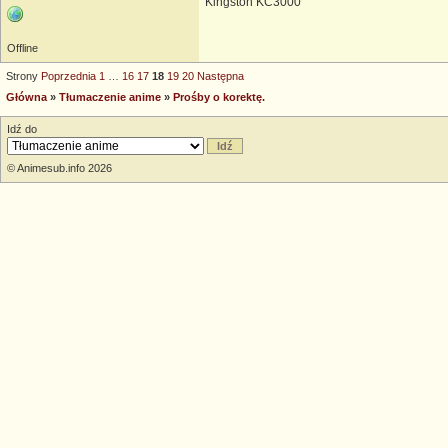
Kingston KC3000
Offline
Strony
Poprzednia
1
…
16
17
18
19
20
Następna
Główna
»
Tłumaczenie anime
»
Prośby o korektę.
Idź do
© Animesub.info 2026