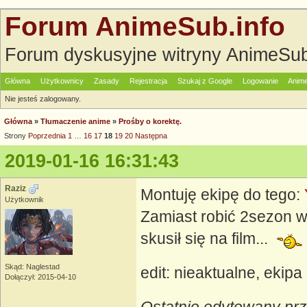
Forum AnimeSub.info
Forum dyskusyjne witryny AnimeSub
Główna
Użytkownicy
Zasady
Rejestracja
Szukaj z Google
Logowanie
Anime
Nie jesteś zalogowany.
Główna
»
Tłumaczenie anime
»
Prośby o korektę.
Strony
Poprzednia
1
…
16
17
18
19
20
Następna
2019-01-16 16:31:43
Raziz
Montuję ekipę do tego:
Użytkownik
Zamiast robić 2sezon w 
skusił się na film...
Skąd: Naglestad
edit: nieaktualne, eki
Dołączył: 2015-04-10