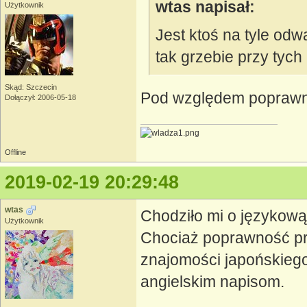
wtas napisał:
Użytkownik
Jest ktoś na tyle odw
tak grzebie przy tych
Skąd: Szczecin
Pod względem poprawno
Dołączył: 2006-05-18
Offline
2019-02-19 20:29:48
wtas
Chodziło mi o językową
Użytkownik
Chociaż poprawność prz
znajomości japońskiego 
angielskim napisom.