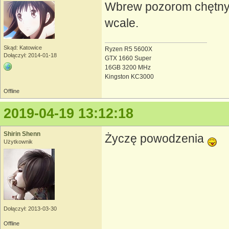
Wbrew pozorom chętnyc
wcale.
Skąd: Katowice
Ryzen R5 5600X
Dołączył: 2014-01-18
GTX 1660 Super
16GB 3200 MHz
Kingston KC3000
Offline
2019-04-19 13:12:18
Shirin Shenn
Życzę powodzenia
Użytkownik
Dołączył: 2013-03-30
Offline