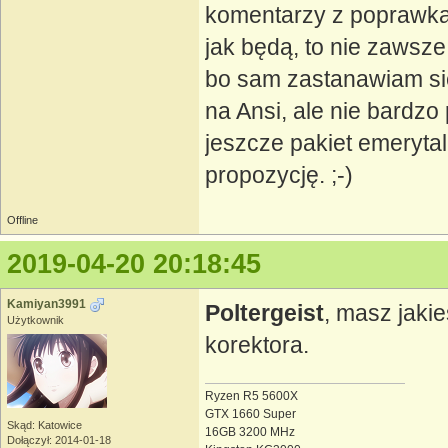
komentarzy z poprawkam
jak będą, to nie zawsz
bo sam zastanawiam się
na Ansi, ale nie bardzo
jeszcze pakiet emeryta
propozycję. ;-)
Offline
2019-04-20 20:18:45
Kamiyan3991
Poltergeist
, masz jaki
Użytkownik
korektora.
Ryzen R5 5600X
GTX 1660 Super
Skąd: Katowice
16GB 3200 MHz
Dołączył: 2014-01-18