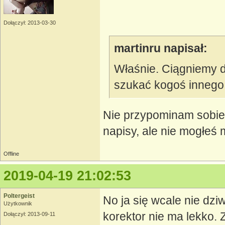
Dołączył: 2013-03-30
martinru napisał:
Właśnie. Ciągniemy d
szukać kogoś innego
Nie przypominam sobie
napisy, ale nie mogłeś 
Offline
2019-04-19 21:02:53
Poltergeist
No ja się wcale nie dzi
Użytkownik
korektor nie ma lekko. 
Dołączył: 2013-09-11