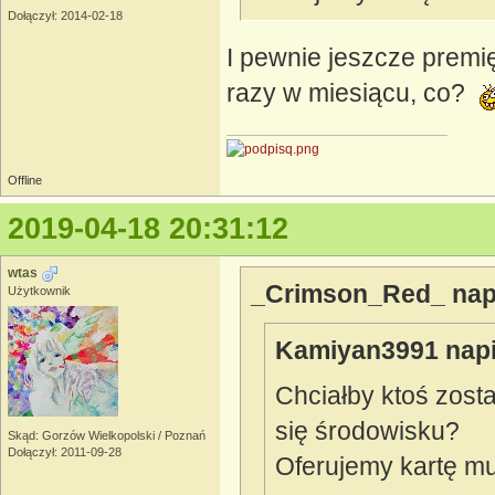
Dołączył: 2014-02-18
I pewnie jeszcze prem
razy w miesiącu, co?
Offline
2019-04-18 20:31:12
wtas
_Crimson_Red_ napi
Użytkownik
Kamiyan3991 napi
Chciałby ktoś zost
się środowisku?
Skąd: Gorzów Wielkopolski / Poznań
Dołączył: 2011-09-28
Oferujemy kartę mult