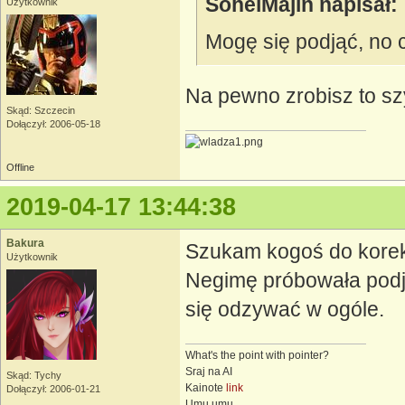
SoheiMajin napisał:
Użytkownik
Mogę się podjąć, no 
Na pewno zrobisz to s
Skąd: Szczecin
Dołączył: 2006-05-18
Offline
2019-04-17 13:44:38
Bakura
Szukam kogoś do korek
Użytkownik
Negimę próbowała podją
się odzywać w ogóle.
What's the point with pointer?
Sraj na AI
Skąd: Tychy
Kainote
link
Dołączył: 2006-01-21
Umu umu