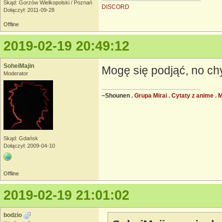
Skąd: Gorzów Wielkopolski / Poznań
DISCORD
Dołączył: 2011-09-28
Offline
2019-02-19 20:49:12
SoheiMajin
Mogę się podjąć, no ch
Moderator
~Shounen .
Grupa Mirai
.
Cytaty z anime
.
Skąd: Gdańsk
Dołączył: 2009-04-10
Offline
2019-02-19 21:01:02
bodzio