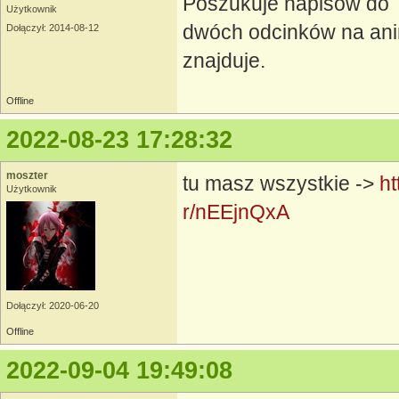
Poszukuje napisów do T
Użytkownik
dwóch odcinków na anim
Dołączył: 2014-08-12
znajduje.
Offline
2022-08-23 17:28:32
moszter
tu masz wszystkie ->
h
Użytkownik
r/nEEjnQxA
Dołączył: 2020-06-20
Offline
2022-09-04 19:49:08