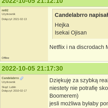
2022-10-05 21:12:10
nn92
Candelabrro napisał
Użytkownik
Dołączył: 2021-02-13
Hejka
Isekai Ojisan
Netflix i na discrodach
Offline
2022-10-05 21:17:30
Candelabrro
Dziękuję za szybką reak
Użytkownik
niestety nie potrafię sk
Skąd: Lublin
Dołączył: 2010-02-17
Boomerem)
jesli możliwa byłaby po