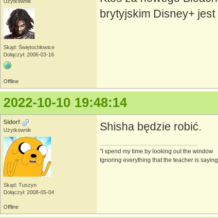
Użytkownik
brytyjskim Disney+ jes
Skąd: Świętochłowice
Dołączył: 2006-03-16
Offline
2022-10-10 19:48:14
Sidorf
Shisha będzie robić.
Użytkownik
"I spend my time by looking out the window
Ignoring everything that the teacher is saying
Skąd: Tuszyn
Dołączył: 2008-05-04
Offline