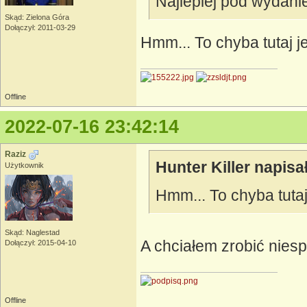
Najlepiej pod wydani
Skąd: Zielona Góra
Dołączył: 2011-03-29
Hmm... To chyba tutaj j
Offline
2022-07-16 23:42:14
Raziz
Hunter Killer napisał
Użytkownik
Hmm... To chyba tutaj
Skąd: Naglestad
A chciałem zrobić nie
Dołączył: 2015-04-10
Offline