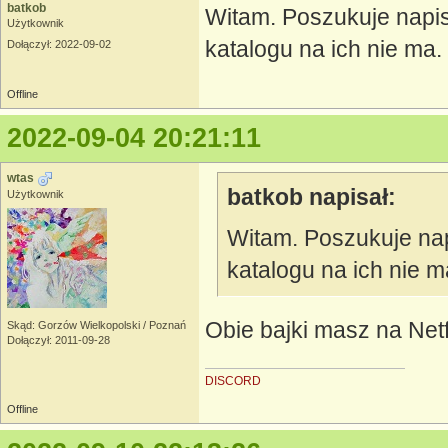
batkob
Witam. Poszukuje napis
Użytkownik
katalogu na ich nie ma.
Dołączył: 2022-09-02
Offline
2022-09-04 20:21:11
wtas
batkob napisał:
Użytkownik
Witam. Poszukuje nap
katalogu na ich nie m
Obie bajki masz na Netfl
Skąd: Gorzów Wielkopolski / Poznań
Dołączył: 2011-09-28
DISCORD
Offline