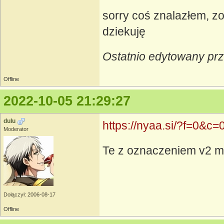
sorry coś znalazłem, z
dziekuję
Ostatnio edytowany pr
Offline
2022-10-05 21:29:27
dulu
https://nyaa.si/?f=0
Moderator
Te z oznaczeniem v2 ma
Dołączył: 2006-08-17
Offline