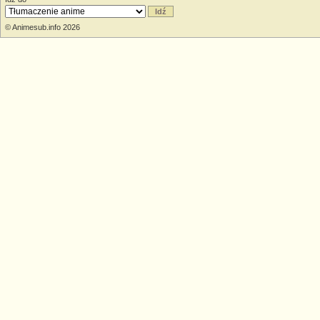
© Animesub.info 2026