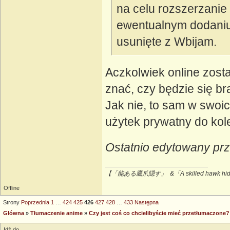
na celu rozszerzanie
ewentualnym dodaniu 
usunięte z Wbijam.
Aczkolwiek online zosta
znać, czy będzie się b
Jak nie, to sam w swoi
użytek prywatny do kol
Ostatnio edytowany pr
【「能ある鷹爪隠す」 &「A skilled hawk hides
Offline
Strony
Poprzednia
1
…
424
425
426
427
428
…
433
Następna
Główna
»
Tłumaczenie anime
»
Czy jest coś co chcielibyście mieć przetłumaczo
Idź do