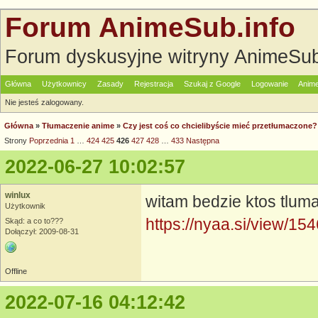
Forum AnimeSub.info
Forum dyskusyjne witryny AnimeSub
Główna
Użytkownicy
Zasady
Rejestracja
Szukaj z Google
Logowanie
Anime
Nie jesteś zalogowany.
Główna
»
Tłumaczenie anime
»
Czy jest coś co chcielibyście mieć przetłumaczo
Strony
Poprzednia
1
…
424
425
426
427
428
…
433
Następna
2022-06-27 10:02:57
winlux
witam bedzie ktos tlu
Użytkownik
https://nyaa.si/view/15
Skąd: a co to???
Dołączył: 2009-08-31
Offline
2022-07-16 04:12:42