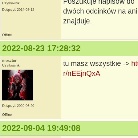
Poszukuje napisów do T
Użytkownik
dwóch odcinków na anim
Dołączył: 2014-08-12
znajduje.
Offline
2022-08-23 17:28:32
moszter
tu masz wszystkie ->
h
Użytkownik
r/nEEjnQxA
Dołączył: 2020-06-20
Offline
2022-09-04 19:49:08