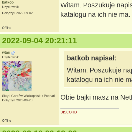
batkob
Witam. Poszukuje napis
Użytkownik
katalogu na ich nie ma.
Dołączył: 2022-09-02
Offline
2022-09-04 20:21:11
wtas
batkob napisał:
Użytkownik
Witam. Poszukuje nap
katalogu na ich nie m
Obie bajki masz na Netfl
Skąd: Gorzów Wielkopolski / Poznań
Dołączył: 2011-09-28
DISCORD
Offline