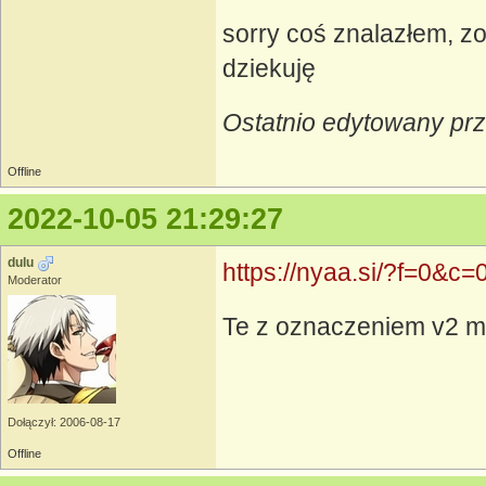
sorry coś znalazłem, z
dziekuję
Ostatnio edytowany pr
Offline
2022-10-05 21:29:27
dulu
https://nyaa.si/?f=0
Moderator
Te z oznaczeniem v2 ma
Dołączył: 2006-08-17
Offline