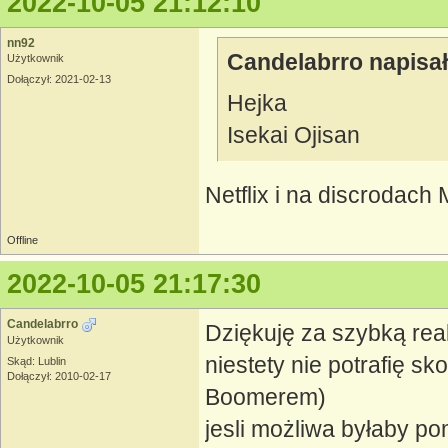
2022-10-05 21:12:10
nn92
Candelabrro napisał
Użytkownik
Dołączył: 2021-02-13
Hejka
Isekai Ojisan
Netflix i na discrodach
Offline
2022-10-05 21:17:30
Candelabrro
Dziękuję za szybką reak
Użytkownik
niestety nie potrafię sk
Skąd: Lublin
Dołączył: 2010-02-17
Boomerem)
jesli możliwa byłaby po