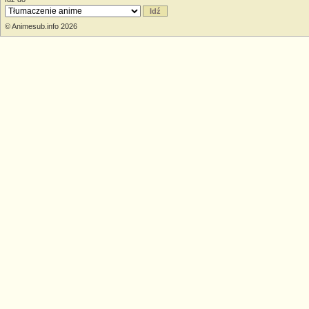
© Animesub.info 2026