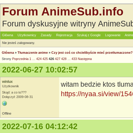
Forum AnimeSub.info
Forum dyskusyjne witryny AnimeSub
Główna
Użytkownicy
Zasady
Rejestracja
Szukaj z Google
Logowanie
Anime
Nie jesteś zalogowany.
Główna
»
Tłumaczenie anime
»
Czy jest coś co chcielibyście mieć przetłumaczo
Strony
Poprzednia
1
…
424
425
426
427
428
…
433
Następna
2022-06-27 10:02:57
winlux
witam bedzie ktos tlu
Użytkownik
https://nyaa.si/view/15
Skąd: a co to???
Dołączył: 2009-08-31
Offline
2022-07-16 04:12:42