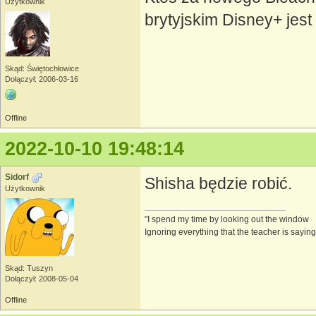
Użytkownik
brytyjskim Disney+ jes
Skąd: Świętochłowice
Dołączył: 2006-03-16
Offline
2022-10-10 19:48:14
Sidorf
Shisha będzie robić.
Użytkownik
"I spend my time by looking out the window
Ignoring everything that the teacher is saying
Skąd: Tuszyn
Dołączył: 2008-05-04
Offline