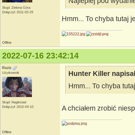
Najlepiej pod wydani
Skąd: Zielona Góra
Dołączył: 2011-03-29
Hmm... To chyba tutaj j
Offline
2022-07-16 23:42:14
Raziz
Hunter Killer napisał
Użytkownik
Hmm... To chyba tutaj
Skąd: Naglestad
A chciałem zrobić nie
Dołączył: 2015-04-10
Offline