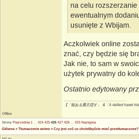
na celu rozszerzanie
ewentualnym dodaniu 
usunięte z Wbijam.
Aczkolwiek online zosta
znać, czy będzie się b
Jak nie, to sam w swoi
użytek prywatny do kol
Ostatnio edytowany pr
【「能ある鷹爪隠す」 &「A skilled hawk hides
Offline
Strony
Poprzednia
1
…
424
425
426
427
428
…
433
Następna
Główna
»
Tłumaczenie anime
»
Czy jest coś co chcielibyście mieć przetłumaczo
Idź do