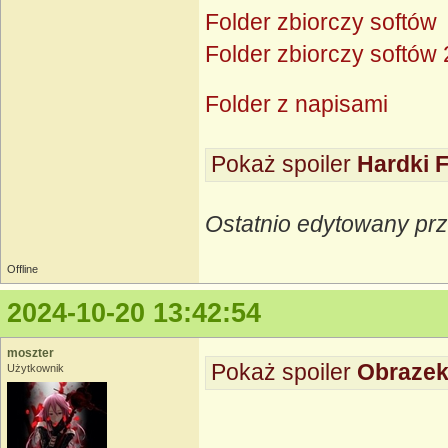
Folder zbiorczy softów
Folder zbiorczy softów 
Folder z napisami
Pokaż spoiler
Hardki 
Ostatnio edytowany prz
Offline
2024-10-20 13:42:54
moszter
Pokaż spoiler
Obrazek 
Użytkownik