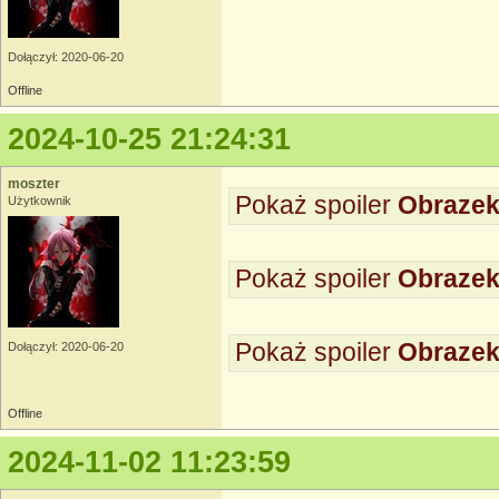
Dołączył: 2020-06-20
Offline
2024-10-25 21:24:31
moszter
Pokaż spoiler
Obrazek 
Użytkownik
Pokaż spoiler
Obrazek 
Pokaż spoiler
Obrazek 
Dołączył: 2020-06-20
Offline
2024-11-02 11:23:59