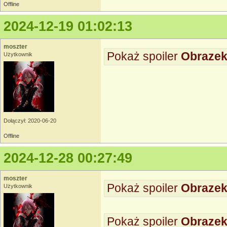
Offline
2024-12-19 01:02:13
moszter
Pokaż spoiler
Obrazek
Użytkownik
Dołączył: 2020-06-20
Offline
2024-12-28 00:27:49
moszter
Pokaż spoiler
Obrazek 
Użytkownik
Pokaż spoiler
Obrazek 