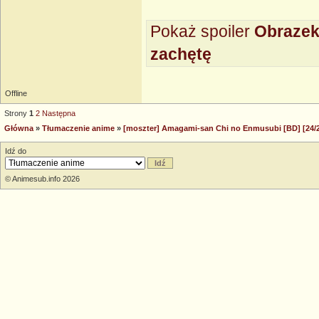
Pokaż spoiler
Obrazek 
zachętę
Offline
Strony
1
2
Następna
Główna
»
Tłumaczenie anime
»
[moszter] Amagami-san Chi no Enmusubi [BD] [24/2
Idź do
© Animesub.info 2026