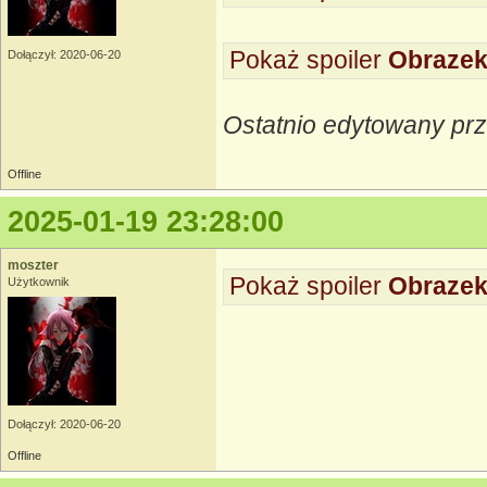
Pokaż spoiler
Obrazek 
Dołączył: 2020-06-20
Ostatnio edytowany prz
Offline
2025-01-19 23:28:00
moszter
Pokaż spoiler
Obrazek 
Użytkownik
Dołączył: 2020-06-20
Offline