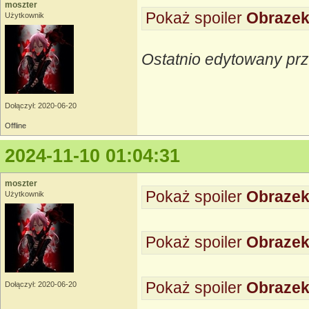
moszter
Pokaż spoiler
Obrazek 
Użytkownik
Ostatnio edytowany prz
Dołączył: 2020-06-20
Offline
2024-11-10 01:04:31
moszter
Pokaż spoiler
Obrazek 
Użytkownik
Pokaż spoiler
Obrazek 
Pokaż spoiler
Obrazek 
Dołączył: 2020-06-20