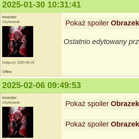
2025-01-30 10:31:41
moszter
Pokaż spoiler
Obrazek 
Użytkownik
Ostatnio edytowany prz
Dołączył: 2020-06-20
Offline
2025-02-06 09:49:53
moszter
Pokaż spoiler
Obrazek 
Użytkownik
Pokaż spoiler
Obrazek 