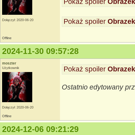
Pokaż spoiler
Obrazek
Pokaż spoiler
Obrazek
Dołączył: 2020-06-20
Offline
2024-11-30 09:57:28
moszter
Pokaż spoiler
Obrazek 
Użytkownik
Ostatnio edytowany prz
Dołączył: 2020-06-20
Offline
2024-12-06 09:21:29