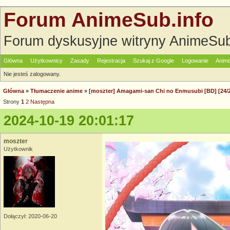
Forum AnimeSub.info
Forum dyskusyjne witryny AnimeSub
Główna
Użytkownicy
Zasady
Rejestracja
Szukaj z Google
Logowanie
Anime
Nie jesteś zalogowany.
Główna
»
Tłumaczenie anime
»
[moszter] Amagami-san Chi no Enmusubi [BD] [24/2
Strony
1
2
Następna
2024-10-19 20:01:17
moszter
Użytkownik
Dołączył: 2020-06-20