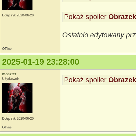
Pokaż spoiler
Obrazek 
Dołączył: 2020-06-20
Ostatnio edytowany prz
Offline
2025-01-19 23:28:00
moszter
Pokaż spoiler
Obrazek 
Użytkownik
Dołączył: 2020-06-20
Offline