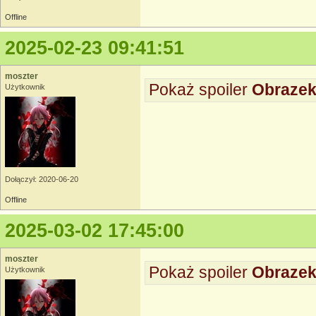
Offline
2025-02-23 09:41:51
moszter
Pokaż spoiler
Obrazek 
Użytkownik
Dołączył: 2020-06-20
Offline
2025-03-02 17:45:00
moszter
Pokaż spoiler
Obrazek 
Użytkownik