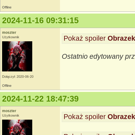
Offline
2024-11-16 09:31:15
moszter
Pokaż spoiler
Obrazek
Użytkownik
Ostatnio edytowany prz
Dołączył: 2020-06-20
Offline
2024-11-22 18:47:39
moszter
Pokaż spoiler
Obrazek
Użytkownik